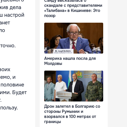
Санду высказалась о
скандале с представителями
жив дела
«Талибана» в Кишиневе: Это
аш настрой
позор
анет
ло
точно.
Америка нашла посла для
Молдовы
воих
емо, и
 половине
гими. Будет
.
Дрон залетел в Болгарию со
пользу.
стороны Румынии и
взорвался в 100 метрах от
границы