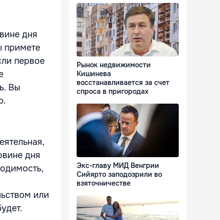
овине дня
ы примете
сли первое
Рынок недвижимости
е
Кишинева
восстанавливается за счет
ь. Вы
спроса в пригородах
ю.
еятельная,
овине дня
Экс-главу МИД Венгрии
ходимость,
Сийярто заподозрили во
взяточничестве
льством или
удет.