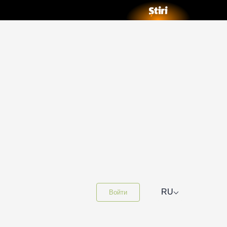
⌵
RU
Войти