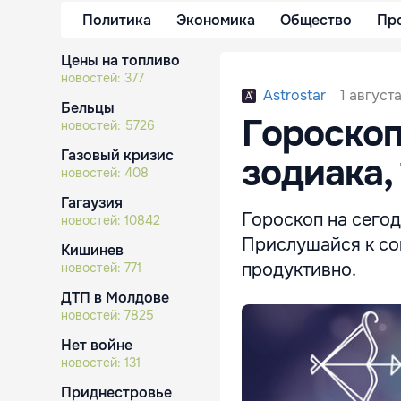
Политика
Экономика
Общество
Пр
Цены на топливо
новостей:
377
1 август
Astrostar
Бельцы
Гороскоп
новостей:
5726
Газовый кризис
зодиака, 
новостей:
408
Гагаузия
Гороскоп на сегодн
новостей:
10842
Прислушайся к сов
Кишинев
продуктивно.
новостей:
771
ДТП в Молдове
новостей:
7825
Нет войне
новостей:
131
Приднестровье