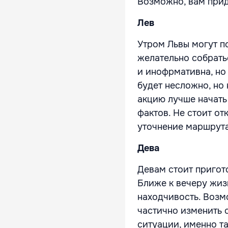
Возможно, вам прид
Лев
Утром Львы могут п
желательно собрать
и инофрмативна, но
будет несложно, но
акцию лучше начать
фактов. Не стоит о
уточнение маршрута
Дева
Девам стоит пригот
Ближе к вечеру жиз
находчивость. Возм
частично изменить 
ситуации, именно т