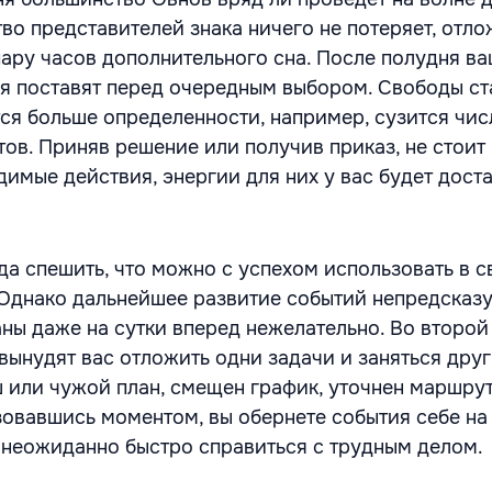
во представителей знака ничего не потеряет, отло
пару часов дополнительного сна. После полудня в
ия поставят перед очередным выбором. Свободы ст
тся больше определенности, например, сузится чис
ов. Приняв решение или получив приказ, не стоит
имые действия, энергии для них у вас будет доста
да спешить, что можно с успехом использовать в с
 Однако дальнейшее развитие событий непредсказу
аны даже на сутки вперед нежелательно. Во второй
вынудят вас отложить одни задачи и заняться дру
 или чужой план, смещен график, уточнен маршрут
овавшись моментом, вы обернете события себе на 
неожиданно быстро справиться с трудным делом.