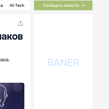
ка
Hi-Tech
Сообщить новость
наков
ака.