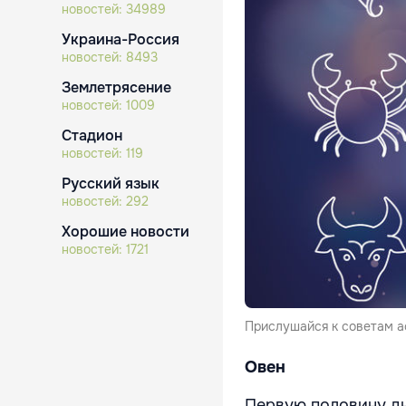
новостей:
34989
Украина-Россия
новостей:
8493
Землетрясение
новостей:
1009
Стадион
новостей:
119
Русский язык
новостей:
292
Хорошие новости
новостей:
1721
Прислушайся к советам ас
Овен
Первую половину дн