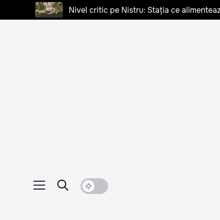
Nivel critic pe Nistru: Stația ce alimentea