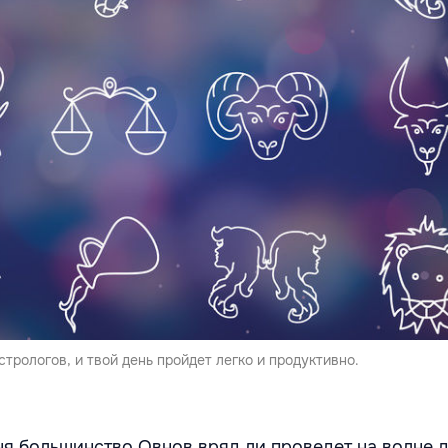
трологов, и твой день пройдет легко и продуктивно.
я большинство Овнов вряд ли проведет на волне 