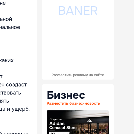
лне
льной
инальное
каких
Разместить рекламу на сайте
т
ен создаст
Бизнес
ствовать
лять
Разместить бизнес-новость
да и ущерб.