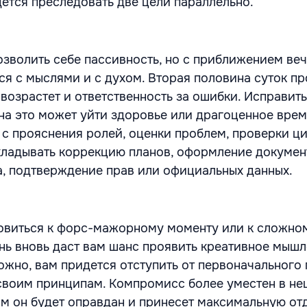
ется преследовать две цели параллельно.
озволить себе пассивность, но с приближением ве
ся с мыслями и с духом. Вторая половина суток п
 возрастет и ответственность за ошибки. Исправит
 на это может уйти здоровье или драгоценное вре
 с прояснения ролей, оценки проблем, проверки ц
ткладывать коррекцию планов, оформление докумен
, подтверждение прав или официальных данных.
овиться к форс-мажорному моменту или к сложном
нь вновь даст вам шанс проявить креативное мышл
ожно, вам придется отступить от первоначального 
своим принципам. Компромисс более уместен в не
ам он будет оправдан и принесет максимальную от