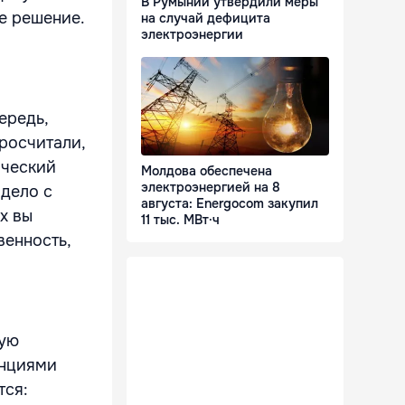
В Румынии утвердили меры
е решение.
на случай дефицита
электроэнергии
ередь,
росчитали,
ический
Молдова обеспечена
электроэнергией на 8
 дело с
августа: Energocom закупил
х вы
11 тыс. МВт·ч
венность,
ную
енциями
тся: