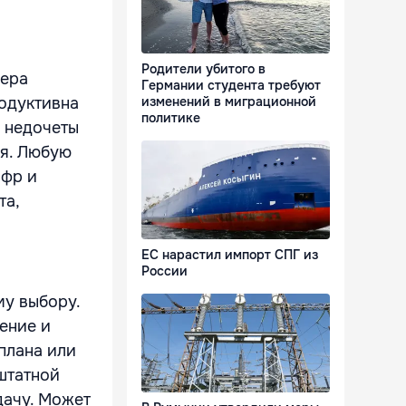
Родители убитого в
чера
Германии студента требуют
родуктивна
изменений в миграционной
политике
ь недочеты
мя. Любую
ифр и
та,
ЕС нарастил импорт СПГ из
России
у выбору.
ение и
плана или
штатной
дачу. Может