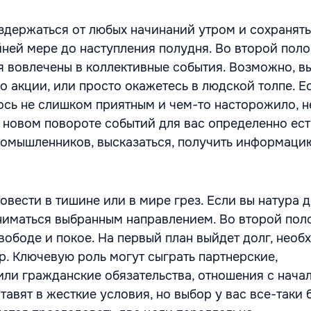
здержаться от любых начинаний утром и сохранять
йней мере до наступления полудня. Во второй пол
я вовлечены в коллективные события. Возможно, в
о акции, или просто окажетесь в людской толпе. Е
ось не слишком приятным и чем-то насторожило, н
в новом повороте событий для вас определенно ест
омышленников, высказаться, получить информаци
овести в тишине или в мире грез. Если вы натура д
иматься выбранным направлением. Во второй пол
вободе и покое. На первый план выйдет долг, необ
р. Ключевую роль могут сыграть партнерские,
ли гражданские обязательства, отношения с нача
тавят в жесткие условия, но выбор у вас все-таки б