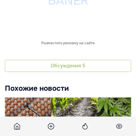
Разместить рекламу на сайте
Обсуждения
5
Похожие новости
НБС: Производство
Создана
Фермеры просят
яиц снизилось в
спецкомиссия для
изменений закона