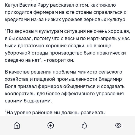
Кагул Василе Рару рассказал о том, как тяжело
приходится фермерам на юге страны справляться с
кредитами из-за низких урожаев зерновых культур.
"По зерновым культурам ситуация не очень хорошая,
я бы сказал, потому что с весны по март-апрель у нас
были достаточно хорошие осадки, но в конце
уборочной страды производство было практически
сведено на нет", - говорит он.
В качестве решения проблемы министр сельского
хозяйства и пищевой промышленности Владимир
Боля призвал фермеров объединяться и создавать
кооперативы для более эффективного управления
своими бюджетами.
"На уровне районов мы должны развивать
ассоциации. Не все должны покупать тракторы и
комбайны, нужно создавать кооперативы. Что такое
2,7 тонны пшеницы с гектара. Это что, урожай? Что