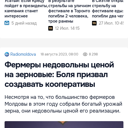
Усатый: Если Крецу
В результате
В Сиэтле открыли
пойдет в президенты,
стрельбы на уличном
стрельбу на
кампания станет
фестивале в Торонто
фестивале еды:
интереснее
погибли 2 человека,
погибли два чело
трое ранены
5 дней назад
27 Июл. 10:45
12 Июл. 14:15
Radiomoldova
18 августа 2023, 08:00
8 298
Фермеры недовольны ценой
на зерновые: Боля призвал
создавать кооперативы
Несмотря на то, что большинство фермеров
Молдовы в этом году собрали богатый урожай
зерна, они недовольны ценой его реализации.