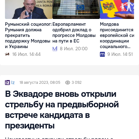
Румынский социолог:
Европарламент
Молдова
Румыния должна
одобрил доклад о
присоединится к
прекратить
прогрессе Молдовы
европейской сис
поддержку Молдовы
на пути в ЕС
координации
и Украины
социального
8 Июл. 20:00
обеспечения
16 Июл. 14:44
9 Июл. 14:51
Iz
18 августа 2023, 08:05
3 092
В Эквадоре вновь открыли
стрельбу на предвыборной
встрече кандидата в
президенты