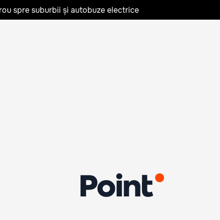
rou spre suburbii și autobuze electrice