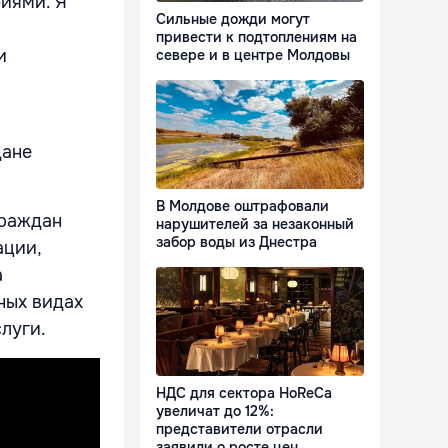
иями. Я
Сильные дожди могут
привести к подтоплениям на
и
севере и в центре Молдовы
дане
В Молдове оштрафовали
граждан
нарушителей за незаконный
забор воды из Днестра
ации,
а
ных видах
луги.
НДС для сектора HoReCa
увеличат до 12%:
представители отрасли
заявили о росте цен