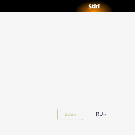
⌵
RU
Войти