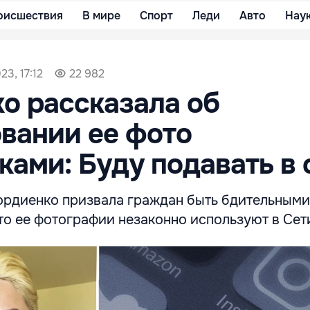
оисшествия
В мире
Спорт
Леди
Авто
Нау
23, 17:12
22 982
о рассказала об
вании ее фото
ами: Буду подавать в 
ордиенко призвала граждан быть бдительными
то ее фотографии незаконно используют в Сет