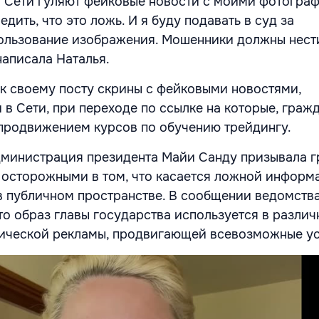
В Сети гуляют фейковые новости с моими фотограф
дить, что это ложь. И я буду подавать в суд за
ользование изображения. Мошенники должны нест
 написала Наталья.
к своему посту скрины с фейковыми новостями,
в Сети, при переходе по ссылке на которые, граж
 продвижением курсов по обучению трейдингу.
Администрация президента Майи Санду призывала 
 осторожными в том, что касается ложной информ
 публичном пространстве. В сообщении ведомств
то образ главы государства используется в различ
ической рекламы, продвигающей всевозможные ус