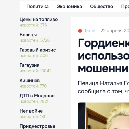
Политика
Экономика
Общество
Пр
Цены на топливо
новостей:
376
22 апреля 20
Point
Бельцы
Гордиенк
новостей:
5726
Газовый кризис
использо
новостей:
406
мошенник
Гагаузия
новостей:
10842
Кишинев
Певица Наталья Г
новостей:
770
сообщила о том, ч
ДТП в Молдове
новостей:
7821
Нет войне
новостей:
131
Приднестровье