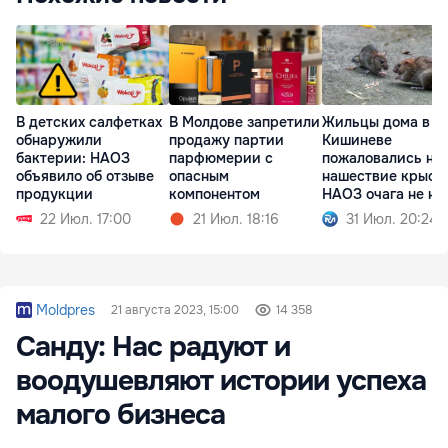
В детских салфетках
В Молдове запретили
Жильцы дома в
обнаружили
продажу партии
Кишиневе
бактерии: НАОЗ
парфюмерии с
пожаловались на
объявило об отзыве
опасным
нашествие крыс: 
продукции
компонентом
НАОЗ очага не н
22 Июл. 17:00
21 Июл. 18:16
31 Июл. 20:24
Moldpres
21 августа 2023, 15:00
14 358
Cанду: Нас радуют и
воодушевляют истории успеха
малого бизнеса