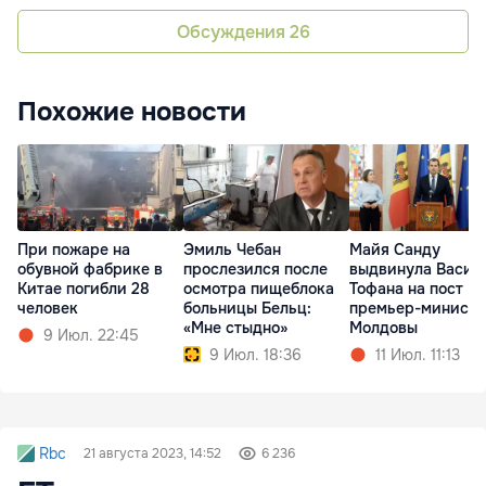
Обсуждения
26
Похожие новости
При пожаре на
Эмиль Чебан
Майя Санду
обувной фабрике в
прослезился после
выдвинула Васил
Китае погибли 28
осмотра пищеблока
Тофана на пост
человек
больницы Бельц:
премьер-министр
«Мне стыдно»
Молдовы
9 Июл. 22:45
9 Июл. 18:36
11 Июл. 11:13
Rbc
21 августа 2023, 14:52
6 236