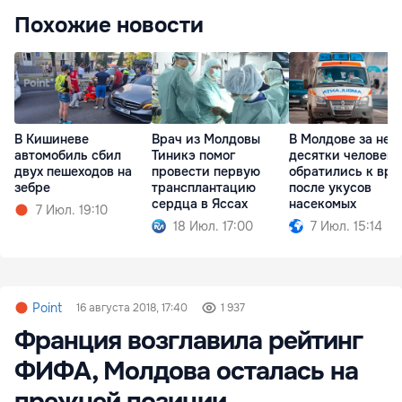
Похожие новости
В Кишиневе
Врач из Молдовы
В Молдове за нед
автомобиль сбил
Тиникэ помог
десятки человек
двух пешеходов на
провести первую
обратились к вра
зебре
трансплантацию
после укусов
сердца в Яссах
насекомых
7 Июл. 19:10
18 Июл. 17:00
7 Июл. 15:14
Point
16 августа 2018, 17:40
1 937
Франция возглавила рейтинг
ФИФА, Молдова осталась на
прежней позиции