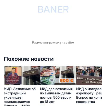
Разместить рекламу на сайте
Похожие новости
МИД: Заявление об
МИД дал пояснения
МИД о молдавана
экстрадиции
по выплатам детям
аэропорту Греции
украинцев,
послов: 500 евро и
Вопрос на контро
приписываемое
до 18 лет
посольства
Попшою, - фейк