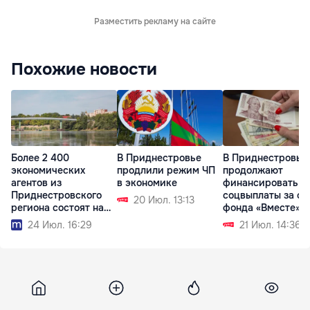
Разместить рекламу на сайте
Похожие новости
Более 2 400
В Приднестровье
В Приднестровье
экономических
продлили режим ЧП
продолжают
агентов из
в экономике
финансировать
Приднестровского
соцвыплаты за сч
20 Июл. 13:13
региона состоят на
фонда «Вместе»
учёте в АГУ
24 Июл. 16:29
21 Июл. 14:36
Moldpres
16 августа 2018, 17:14
2 651