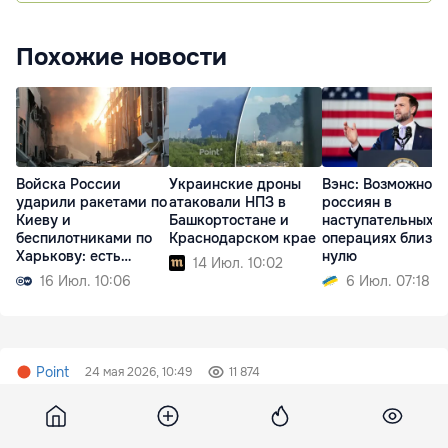
Похожие новости
Войска России
Украинские дроны
Вэнс: Возможнос
ударили ракетами по
атаковали НПЗ в
россиян в
Киеву и
Башкортостане и
наступательных
беспилотниками по
Краснодарском крае
операциях близки
Харькову: есть
нулю
14 Июл. 10:02
жертвы
16 Июл. 10:06
6 Июл. 07:18
Point
24 мая 2026, 10:49
11 874
В Google считают, что
сверхсильный ИИ появится к