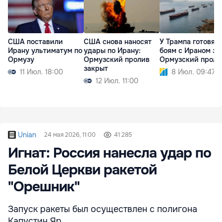
США поставили
США снова наносят
У Трампа готовятс
Ирану ультиматум по
удары по Ирану:
боям с Ираном за
Ормузу
Ормузский пролив
Ормузский проли
закрыт
11 Июл. 18:00
8 Июл. 09:47
12 Июл. 11:00
Unian
24 мая 2026, 11:00
41 285
Игнат: Россия нанесла удар по
Белой Церкви ракетой
"Орешник"
Запуск ракеты был осуществлен с полигона
Капустин Яр.