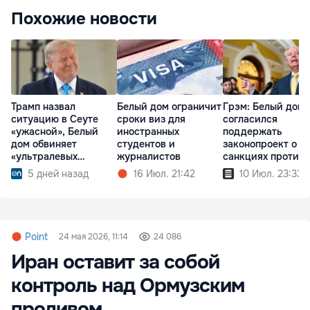
Похожие новости
Трамп назвал
Белый дом ограничит
Грэм: Белый дом
ситуацию в Сеуте
сроки виз для
согласился
«ужасной», Белый
иностранных
поддержать
дом обвиняет
студентов и
законопроект о н
«ультралевых
журналистов
санкциях против
глобалистов»
России
5 дней назад
16 Июл. 21:42
10 Июл. 23:33
Point
24 мая 2026, 11:14
24 086
Иран оставит за собой
контроль над Ормузским
проливом