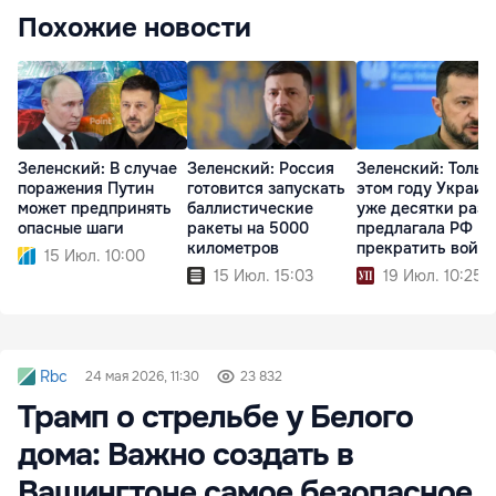
Похожие новости
Зеленский: В случае
Зеленский: Россия
Зеленский: Тольк
поражения Путин
готовится запускать
этом году Украин
может предпринять
баллистические
уже десятки раз
опасные шаги
ракеты на 5000
предлагала РФ
километров
прекратить войну
15 Июл. 10:00
15 Июл. 15:03
19 Июл. 10:25
Rbc
24 мая 2026, 11:30
23 832
Трамп о стрельбе у Белого
дома: Важно создать в
Вашингтоне самое безопасное