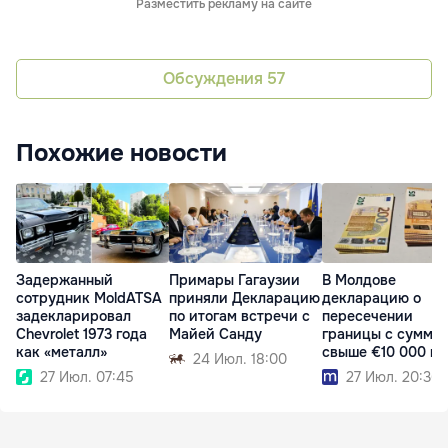
Разместить рекламу на сайте
Обсуждения
57
Похожие новости
Задержанный
Примары Гагаузии
В Молдове
сотрудник MoldATSA
приняли Декларацию
декларацию о
задекларировал
по итогам встречи с
пересечении
Chevrolet 1973 года
Майей Санду
границы с суммо
как «металл»
свыше €10 000 м
24 Июл. 18:00
подать онлайн
27 Июл. 07:45
27 Июл. 20:36