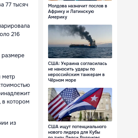
а 77 тысяч
Молдова назначит послов в
Африку и Латинскую
Америку
кларировала
оло 216
в размере
США: Украина согласилась
не наносить удары по
нероссийским танкерам в
й метр
Чёрном море
 стоимостью
принадлежит
, в котором
нии из
США ищут потенциального
нового лидера для Кубы
по типу Делси Родригес