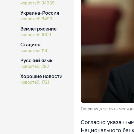
новостей:
34989
Украина-Россия
новостей:
8493
Землетрясение
новостей:
1009
Стадион
новостей:
119
Русский язык
новостей:
292
Хорошие новости
новостей:
1721
Гаврилица за пять месяц
Согласно указанным
Национального банка