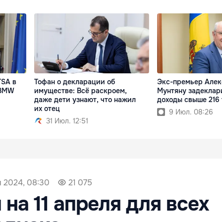
TSA в
Тофан о декларации об
Экс-премьер Алек
 BMW
имуществе: Всё раскроем,
Мунтяну задеклар
даже дети узнают, что нажил
доходы свыше 216 
их отец
9 Июл. 08:26
31 Июл. 12:51
я 2024, 08:30
21 075
 на 11 апреля для всех