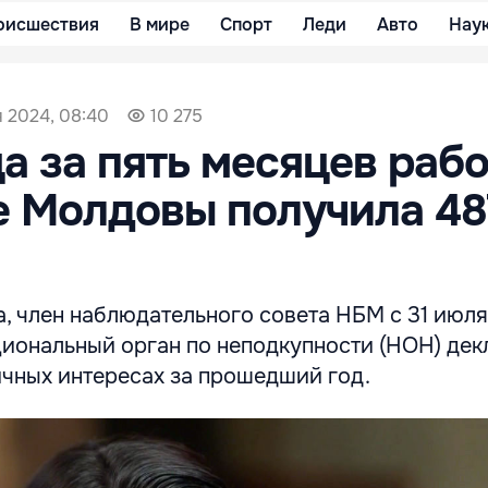
оисшествия
В мире
Спорт
Леди
Авто
Нау
я 2024, 08:40
10 275
а за пять месяцев рабо
 Молдовы получила 48
, член наблюдательного совета НБМ с 31 июля
ациональный орган по неподкупности (НОН) де
ичных интересах за прошедший год.