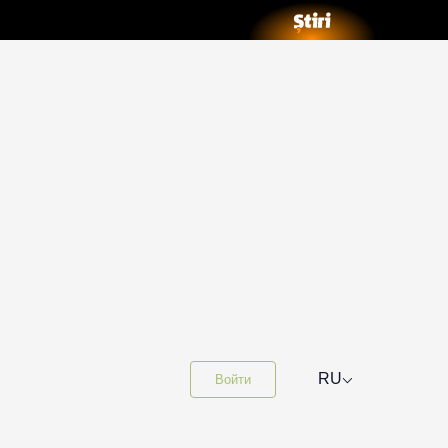
⌵
RU
Войти