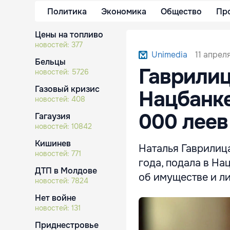
Политика
Экономика
Общество
Пр
Цены на топливо
новостей:
377
11 апрел
Unimedia
Бельцы
Гаврилиц
новостей:
5726
Газовый кризис
Нацбанке
новостей:
408
000 леев
Гагаузия
новостей:
10842
Кишинев
Наталья Гаврилица
новостей:
771
года, подала в Н
ДТП в Молдове
об имуществе и л
новостей:
7824
Нет войне
новостей:
131
Приднестровье