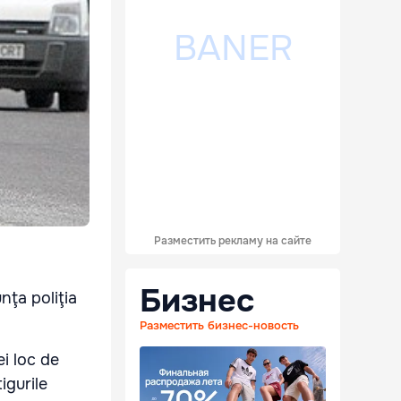
Разместить рекламу на сайте
Бизнес
nţa poliţia
Разместить бизнес-новость
i loc de
igurile