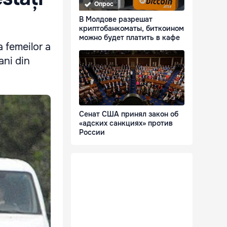
Опрос
В Молдове разрешат
криптобанкоматы, биткоином
можно будет платить в кафе
 femeilor a
ani din
Сенат США принял закон об
«адских санкциях» против
России