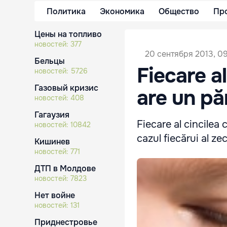
Политика
Экономика
Общество
Пр
Цены на топливо
новостей:
377
20 сентября 2013, 0
Бельцы
Fiecare a
новостей:
5726
Газовый кризис
are un pă
новостей:
408
Гагаузия
Fiecare al cincilea 
новостей:
10842
cazul fiecărui al ze
Кишинев
новостей:
771
ДТП в Молдове
новостей:
7823
Нет войне
новостей:
131
Приднестровье