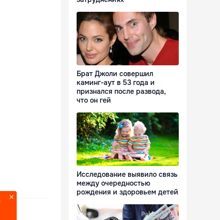
Брат Джоли совершил
каминг-аут в 53 года и
признался после развода,
что он гей
Исследование выявило связь
между очередностью
рождения и здоровьем детей
?