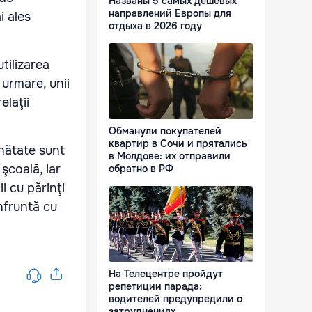
Названы 5 самых дешевых
направлений Европы для
i ales
отдыха в 2026 году
tilizarea
 urmare, unii
elaţii
Обманули покупателей
квартир в Сочи и прятались
inătate sunt
в Молдове: их отправили
şcoală, iar
обратно в РФ
ii cu părinţi
onfruntă cu
На Телецентре пройдут
репетиции парада:
водителей предупредили о
затруднениях