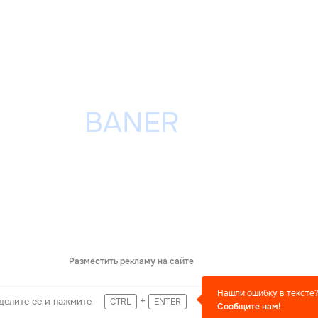
Разместить рекламу на сайте
Нашли ошибку в тексте
+
делите ее и нажмите
CTRL
ENTER
Сообщите нам!