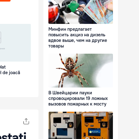
Минфин предлагает
повысить акциз на дизель
вдвое выше, чем на другие
товары
lat
l de joacă
В Швейцарии пауки
спровоцировали 19 ложных
вызовов пожарных к мосту
stați