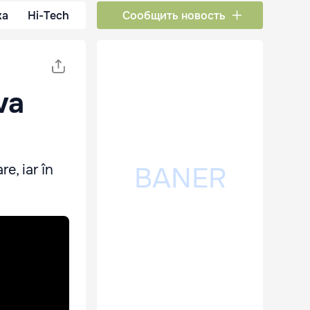
ка
Hi-Tech
Сообщить новость
va
e, iar în