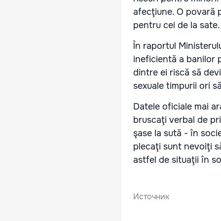
afecţiune. O povară pe
pentru cei de la sate.
În raportul Ministerul
ineficientă a banilor 
dintre ei riscă să dev
sexuale timpurii ori s
Datele oficiale mai ar
bruscaţi verbal de pri
şase la sută - în socie
plecaţi sunt nevoiţi s
astfel de situaţii în s
Источник