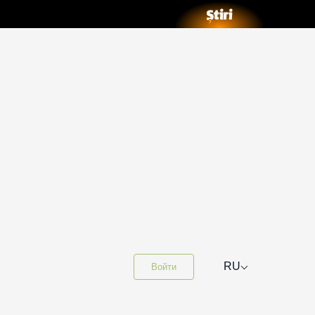
⌵
RU
Войти