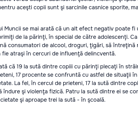
ntru aceşti copii sunt şi sarcinile casnice sporite, ma
ui Muncii se mai arată că un alt efect negativ poate fi u
primiţi de la părinţi, în special de către adolescenţi. Ca
ină consumatori de alcool, droguri, ţigări, să întreţină r
ă fie atraşi în cercuri de influenţă delincventă.
ată că 19 la sută dintre copiii cu părinţi plecaţi în stră
eteni, 17 procente se confruntă cu astfel de situaţii în 
tate. La fel, în cercul de prieteni, 17 la sută dintre copi
ă îndure şi violenţa fizică. Patru la sută dintre ei se c
ocietate şi aproape trei la sută - în şcoală.