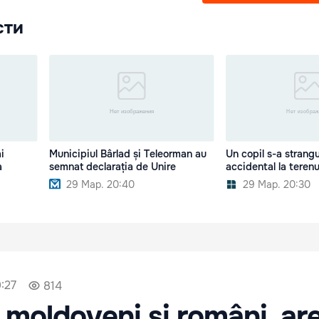
сти
i
Municipiul Bârlad și Teleorman au
Un copil s-a strangu
a
semnat declarația de Unire
accidental la terenu
29 Мар. 20:40
29 Мар. 20:30
:27
814
 moldoveni și români, are