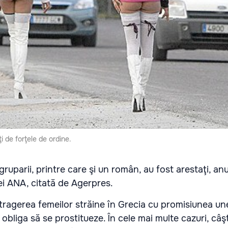
i de forţele de ordine.
ruparii, printre care şi un român, au fost arestaţi, anu
iei ANA, citată de Agerpres.
ragerea femeilor străine în Grecia cu promisiunea une
 obliga să se prostitueze. În cele mai multe cazuri, câşt