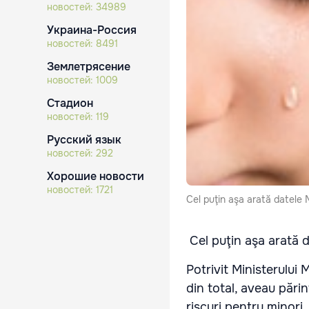
новостей:
34989
Украина-Россия
новостей:
8491
Землетрясение
новостей:
1009
Стадион
новостей:
119
Русский язык
новостей:
292
Хорошие новости
новостей:
1721
Cel puţin aşa arată datele M
Cel puţin aşa arată d
Potrivit Ministerului 
din total, aveau părin
riscuri pentru minori