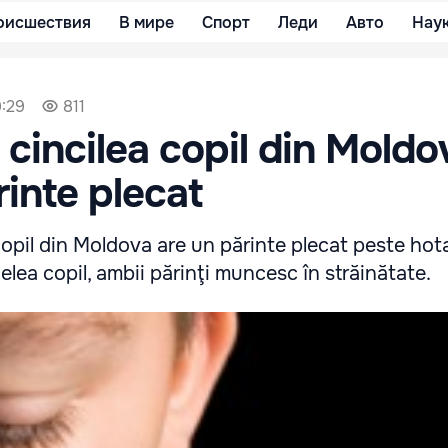
оисшествия
В мире
Спорт
Леди
Авто
Нау
9:29
811
l cincilea copil din Moldo
rinte plecat
copil din Moldova are un părinte plecat peste hotar
celea copil, ambii părinţi muncesc în străinătate.