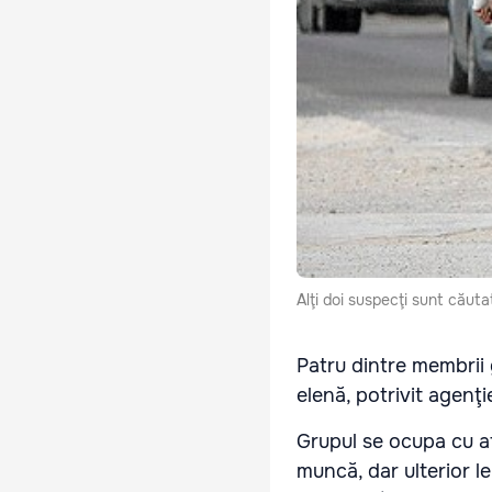
Alţi doi suspecţi sunt căutaţ
Patru dintre membrii g
elenă, potrivit agenţ
Grupul se ocupa cu at
muncă, dar ulterior le