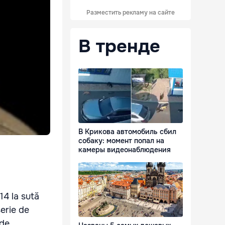
Разместить рекламу на сайте
В тренде
В Крикова автомобиль сбил
собаку: момент попал на
камеры видеонаблюдения
14 la sută
serie de
 de