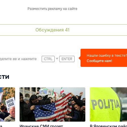
Разместить рекламу на сайте
Обсуждения
41
Нашли ошибку в тексте
+
делите ее и нажмите
CTRL
ENTER
Сообщите нам!
сти
за
Иранские СМИ грозят
В Яловенском рай