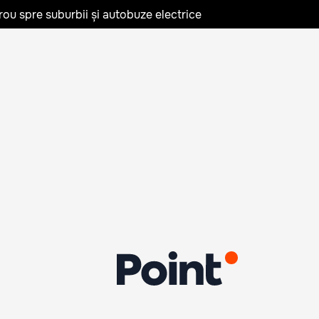
rou spre suburbii și autobuze electrice