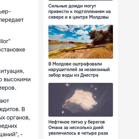
Сильные дожди могут
ьер-
привести к подтоплениям на
севере и в центре Молдовы
передает
lor"
остановке
В Молдове оштрафовали
нарушителей за незаконный
итуация,
забор воды из Днестра
о высокими
меров.
шают
едитов. В
х органов,
Нефтяное пятно у берегов
редних
Омана за несколько дней
увеличилось в четыре раза
аний", -