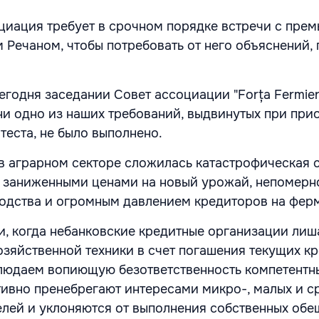
оциация требует в срочном порядке встречи с прем
Речаном, чтобы потребовать от него объяснений, 
годня заседании Совет ассоциации "Forța Fermieri
 ни одно из наших требований, выдвинутых при при
теста, не было выполнено.
в аграрном секторе сложилась катастрофическая с
 заниженными ценами на новый урожай, непомерн
одства и огромным давлением кредиторов на фер
и, когда небанковские кредитные организации ли
зяйственной техники в счет погашения текущих кр
людаем вопиющую безответственность компетентны
ивно пренебрегают интересами микро-, малых и с
лей и уклоняются от выполнения собственных обещ