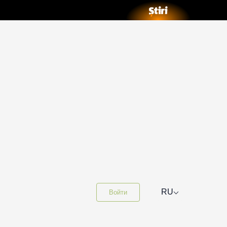
⌵
RU
Войти