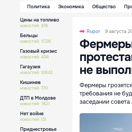
Политика
Экономика
Общество
Пр
Цены на топливо
новостей:
376
9 августа 2
Rupor
Бельцы
Фермеры
новостей:
5726
Газовый кризис
протеста
новостей:
406
не выпол
Гагаузия
новостей:
10842
Кишинев
Фермеры грозятся 
новостей:
770
требования не буд
ДТП в Молдове
заседании совета 
новостей:
7821
Нет войне
новостей:
131
Приднестровье