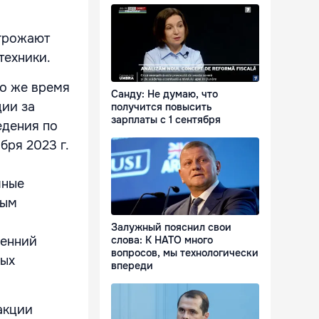
угрожают
техники.
то же время
Санду: Не думаю, что
ии за
получится повысить
зарплаты с 1 сентября
едения по
ря 2023 г.
чные
ным
Залужный пояснил свои
сенний
слова: К НАТО много
вопросов, мы технологически
ных
впереди
акции