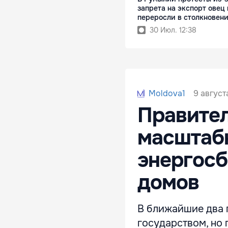
запрета на экспорт овец 
переросли в столкновен
30 Июл. 12:38
9 август
Moldova1
Правител
масштабн
энергос
домов
В ближайшие два 
государством, но 