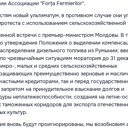
ии Ассоциации "Forța Fermierilor".
стям новый ультиматум, в противном случае они 
протеста с использованием сельскохозяйственной 
енной встречи с премьер-министром Молдовы. В 
го утверждения Положения о выделении компенсац
распределение дизельного топлива из Румынии; вв
о чрезвычайным ситуациям моратория до 31 декаб
микро-, малых и средних сельскохозяйственных
ыращивающих преимущественно зерновые и масли
д частными кредиторами, так и перед государствен
 запретом на принудительное взыскание долгов и
уры неплатежеспособности; создания на летне-о
 таможенных коридоров для экспорта отечествен
ых культур.
ия вновь будут проигнорированы, мы возобновим 