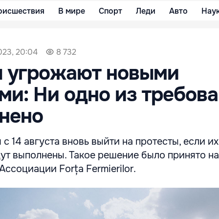
оисшествия
В мире
Спорт
Леди
Авто
Нау
023, 20:04
8 732
 угрожают новыми
ми: Ни одно из требов
нено
с 14 августа вновь выйти на протесты, если их
ут выполнены. Такое решение было принято на
Ассоциации Forța Fermierilor.