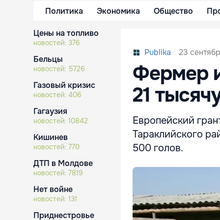
Политика
Экономика
Общество
Пр
Цены на топливо
новостей:
376
23 сентябр
Publika
Бельцы
Фермер и
новостей:
5726
Газовый кризис
21 тысяч
новостей:
406
Гагаузия
Европейский грант
новостей:
10842
Тараклийского рай
Кишинев
500 голов.
новостей:
770
ДТП в Молдове
новостей:
7819
Нет войне
новостей:
131
Приднестровье