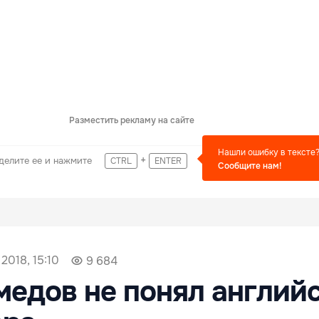
Разместить рекламу на сайте
Нашли ошибку в тексте
+
делите ее и нажмите
CTRL
ENTER
Сообщите нам!
2018, 15:10
9 684
едов не понял англий