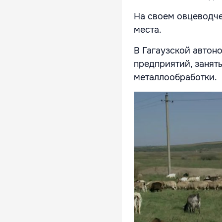
На своем овцеводче
места.
В Гагаузской автон
предприятий, занят
металлообработки.