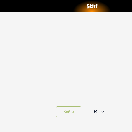
⌵
RU
Войти