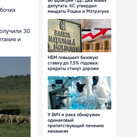
Во фракции ПДС два новых
депутата: КС утвердил
абочих
мандаты Рошки и Мэтрэгунэ
получили 30
итания и
НБМ повышает базовую
ставку до 7,5% годовых:
кредиты станут дороже
У ВИЧ и рака обнаружен
одинаковый
препятствующий лечению
механизм