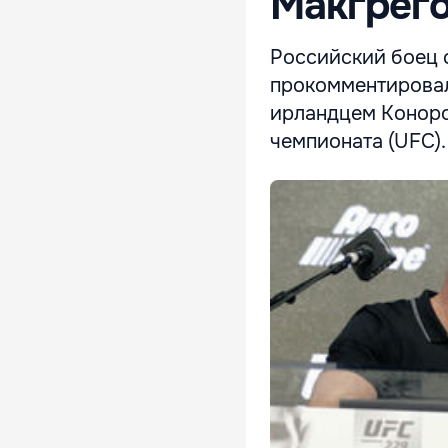
Макгрег
Российский боец 
прокомментировал
ирландцем Коноро
чемпионата (UFC).