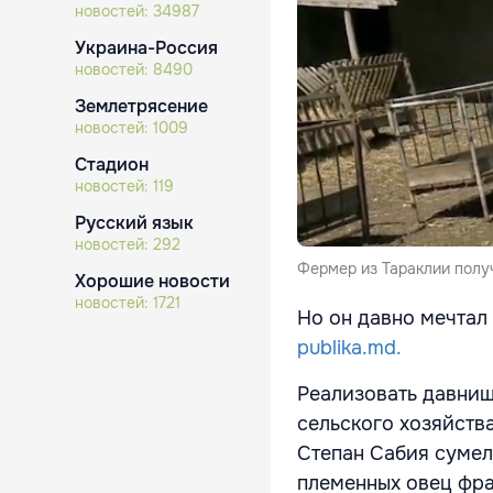
новостей:
34987
Украина-Россия
новостей:
8490
Землетрясение
новостей:
1009
Стадион
новостей:
119
Русский язык
новостей:
292
Фермер из Тараклии получ
Хорошие новости
новостей:
1721
Но он давно мечтал
publika.md.
Реализовать давни
сельского хозяйств
Степан Сабия сумел 
племенных овец фра