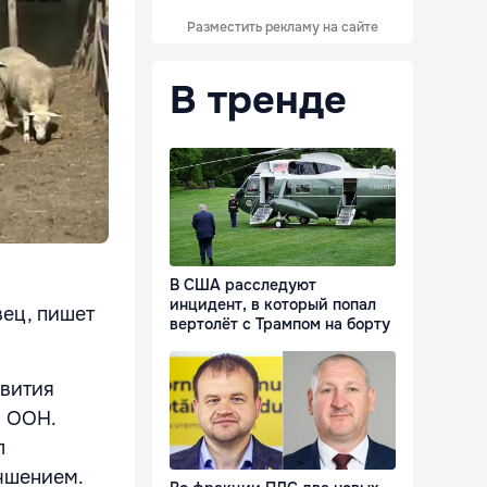
Разместить рекламу на сайте
В тренде
В США расследуют
инцидент, в который попал
вец, пишет
вертолёт с Трампом на борту
звития
я ООН.
л
учшением.