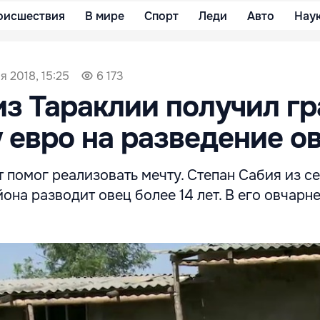
оисшествия
В мире
Спорт
Леди
Авто
Нау
я 2018, 15:25
6 173
з Тараклии получил гр
у евро на разведение о
 помог реализовать мечту. Степан Сабия из с
она разводит овец более 14 лет. В его овчарн