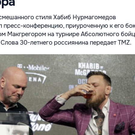
ора
смешанного стиля Хабиб Нурмагомедов
 пресс-конференцию, приуроченную к его бо
м Макгрегором на турнире Абсолютного бой
 Слова 30-летнего россиянина передает TMZ.