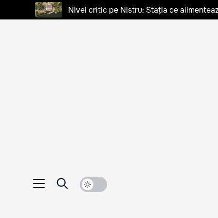
Nivel critic pe Nistru: Stația ce alimentea