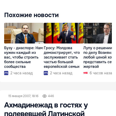
Похожие новости
Бузу - диаспоре: Нам
Гросу: Молдова
Лупу о решении с
нужен каждый из
демонстрирует, что
по делу Возиян: 
вас, чтобы строить
заслуживает стать
любой ценой хоче
более сильные
частью большой
представить себя
сообщества
европейской семьи
жертвой
2 часа назад
2 часа назад
6 часов назад
15 января 2007, 18:16
446
Ахмадинежад в гостях у
полевевшей Латинской