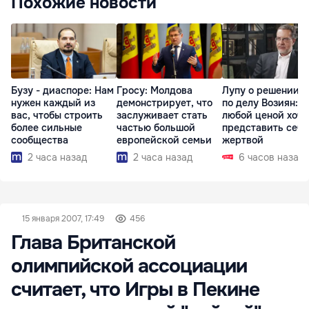
Похожие новости
Бузу - диаспоре: Нам
Гросу: Молдова
Лупу о решении с
нужен каждый из
демонстрирует, что
по делу Возиян: 
вас, чтобы строить
заслуживает стать
любой ценой хоче
более сильные
частью большой
представить себя
сообщества
европейской семьи
жертвой
2 часа назад
2 часа назад
6 часов назад
15 января 2007, 17:49
456
Глава Британской
олимпийской ассоциации
считает, что Игры в Пекине