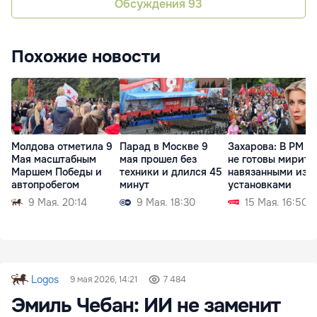
Обсуждения
93
Похожие новости
Молдова отметила 9
Парад в Москве 9
Захарова: В РМ л
Мая масштабным
мая прошел без
не готовы мирить
Маршем Победы и
техники и длился 45
навязанными изв
автопробегом
минут
установками
9 Мая. 20:14
9 Мая. 18:30
15 Мая. 16:50
Logos
9 мая 2026, 14:21
7 484
Эмиль Чебан: ИИ не заменит