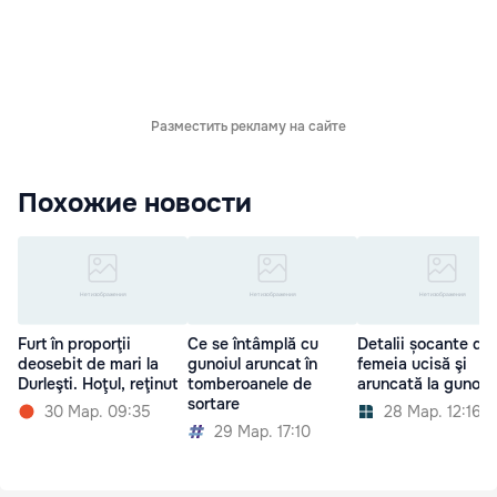
Разместить рекламу на сайте
Похожие новости
Furt în proporţii
Ce se întâmplă cu
Detalii șocante de
deosebit de mari la
gunoiul aruncat în
femeia ucisă şi
Durleşti. Hoţul, reţinut
tomberoanele de
aruncată la gunoi
sortare
30 Мар. 09:35
28 Мар. 12:16
29 Мар. 17:10