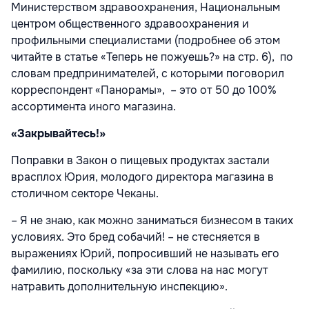
Министерством здравоохранения, Национальным
центром общественного здравоохранения и
профильными специалистами (подробнее об этом
читайте в статье «Теперь не пожуешь?» на стр. 6), по
словам предпринимателей, с которыми поговорил
корреспондент «Панорамы», – это от 50 до 100%
ассортимента иного магазина.
«Закрывайтесь!»
Поправки в Закон о пищевых продуктах застали
врасплох Юрия, молодого директора магазина в
столичном секторе Чеканы.
– Я не знаю, как можно заниматься бизнесом в таких
условиях. Это бред собачий! – не стесняется в
выражениях Юрий, попросивший не называть его
фамилию, поскольку «за эти слова на нас могут
натравить дополнительную инспекцию».