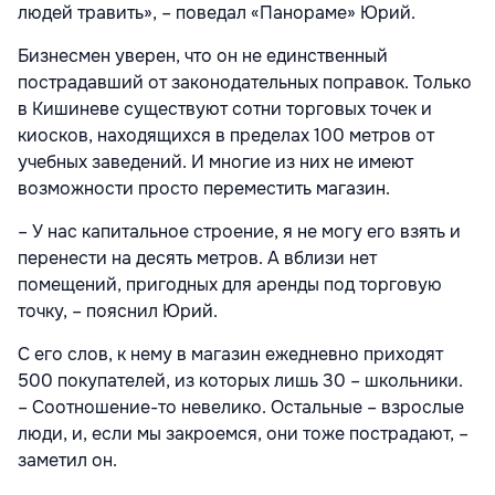
людей травить», – поведал «Панораме» Юрий.
Бизнесмен уверен, что он не единственный
пострадавший от законодательных поправок. Только
в Кишиневе существуют сотни торговых точек и
киосков, находящихся в пределах 100 метров от
учебных заведений. И многие из них не имеют
возможности просто переместить магазин.
– У нас капитальное строение, я не могу его взять и
перенести на десять метров. А вблизи нет
помещений, пригодных для аренды под торговую
точку, – пояснил Юрий.
С его слов, к нему в магазин ежедневно приходят
500 покупателей, из которых лишь 30 – школьники.
– Соотношение-то невелико. Остальные – взрослые
люди, и, если мы закроемся, они тоже пострадают, –
заметил он.