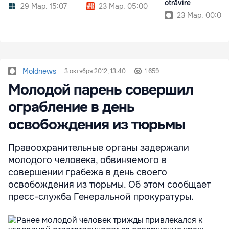
otrăvire
29 Мар. 15:07
23 Мар. 05:00
23 Мар. 00:00
Moldnews
3 октября 2012, 13:40
1 659
Молодой парень совершил
ограбление в день
освобождения из тюрьмы
Правоохранительные органы задержали
молодого человека, обвиняемого в
совершении грабежа в день своего
освобождения из тюрьмы. Об этом сообщает
пресс-служба Генеральной прокуратуры.