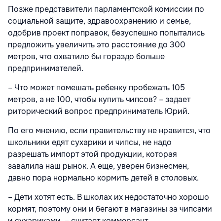
Позже представители парламентской комиссии по
социальной защите, здравоохранению и семье,
одобрив проект поправок, безуспешно попытались
предложить увеличить это расстояние до 300
метров, что охватило бы гораздо больше
предпринимателей.
– Что может помешать ребенку пробежать 105
метров, а не 100, чтобы купить чипсов? – задает
риторический вопрос предприниматель Юрий.
По его мнению, если правительству не нравится, что
школьники едят сухарики и чипсы, не надо
разрешать импорт этой продукции, которая
завалила наш рынок. А еще, уверен бизнесмен,
давно пора нормально кормить детей в столовых.
– Дети хотят есть. В школах их недостаточно хорошо
кормят, поэтому они и бегают в магазины за чипсами
и сухариками, – считает коммерсант.