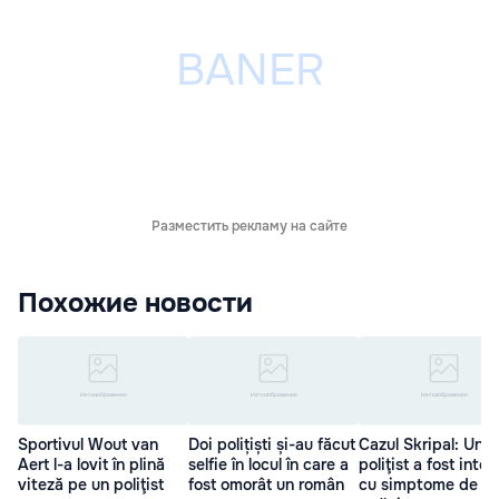
Разместить рекламу на сайте
Похожие новости
Sportivul Wout van
Doi polițiști și-au făcut
Cazul Skripal: Un
Aert l-a lovit în plină
selfie în locul în care a
poliţist a fost inter
viteză pe un poliţist
fost omorât un român
cu simptome de