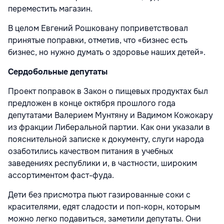
переместить магазин.
В целом Евгений Рошковану поприветствовал
принятые поправки, отметив, что «бизнес есть
бизнес, но нужно думать о здоровье наших детей».
Сердобольные депутаты
Проект поправок в Закон о пищевых продуктах был
предложен в конце октября прошлого года
депутатами Валерием Мунтяну и Вадимом Кожокару
из фракции Либеральной партии. Как они указали в
пояснительной записке к документу, слуги народа
озаботились качеством питания в учебных
заведениях республики и, в частности, широким
ассортиментом фаст-фуда.
Дети без присмотра пьют газированные соки с
красителями, едят сладости и поп-корн, которым
можно легко подавиться, заметили депутаты. Они