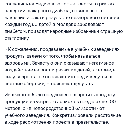
сослались на медиков, которые говорят о рисках
аллергий, сахарного диабета, повышенного
давления и рака в результате нездорового питания.
Каждый год 60 детей в Молдове заболевают
диабетом, приводят народные избранники страшную
статистику.
«К сожалению, продаваемые в учебных заведениях
продукты далеки от того, чтобы называться
здоровыми. Зачастую они оказывают негативное
воздействие на рост и развитие детей, которые, в
силу возраста, не осознают их вред и ведутся на
цветные обертки», – поясняют депутаты.
Изначально было предложено запретить продажу
продукции из «черного» списка в пределах не 100
метров, а «в непосредственной близости» от
учебного заведения. Конкретизировали расстояние
в ходе рассмотрения проекта в правительстве.