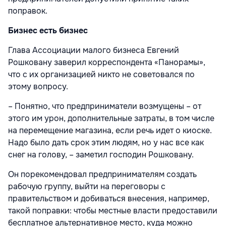
поправок.
Бизнес есть бизнес
Глава Ассоциации малого бизнеса Евгений
Рошковану заверил корреспондента «Панорамы»,
что с их организацией никто не советовался по
этому вопросу.
– Понятно, что предприниматели возмущены – от
этого им урон, дополнительные затраты, в том числе
на перемещение магазина, если речь идет о киоске.
Надо было дать срок этим людям, но у нас все как
снег на голову, – заметил господин Рошковану.
Он порекомендовал предпринимателям создать
рабочую группу, выйти на переговоры с
правительством и добиваться внесения, например,
такой поправки: чтобы местные власти предоставили
бесплатное альтернативное место, куда можно