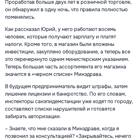
Проработав больше двух лет в розничной торговле,
он обнаружил в одну ночь, что правила полностью
поменялись.
Как рассказал Юрий, у него работают восемь
человек, которые получают зарплату и платят
налоги. Кроме того, в магазин были вложены
инвестиции, закуплено оборудование, а теперь все
это перечеркнуто одним министерским указанием.
Теперь большая часть ассортимента его магазина
значится в «черном списке» Минздрава.
В будущем предприниматель видит штрафы, затем
лишение лицензии и банкротство. По его словам,
инспекторы санэпидемстанции уже ходят по городу,
составляют списки нарушителей и готовятся
забирать авторизации.
– Знаете, что мне сказали в Минздраве, когда я
позвонил за консультацией? «Закрывайтесь, нечего