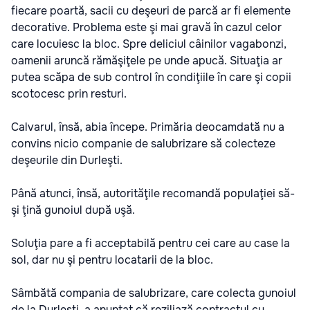
fiecare poartă, sacii cu deşeuri de parcă ar fi elemente
decorative. Problema este şi mai gravă în cazul celor
care locuiesc la bloc. Spre deliciul câinilor vagabonzi,
oamenii aruncă rămăşiţele pe unde apucă. Situaţia ar
putea scăpa de sub control în condiţiile în care şi copii
scotocesc prin resturi.
Calvarul, însă, abia începe. Primăria deocamdată nu a
convins nicio companie de salubrizare să colecteze
deşeurile din Durleşti.
Până atunci, însă, autorităţile recomandă populaţiei să-
şi ţină gunoiul după uşă.
Soluţia pare a fi acceptabilă pentru cei care au case la
sol, dar nu şi pentru locatarii de la bloc.
Sâmbătă compania de salubrizare, care colecta gunoiul
de la Durleşti, a anunţat că reziliază contractul cu