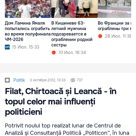
Дом Ламина Ямаля
В Кишиневе 63-
Во Франции за м
попытались ограбить
летний мужчина
ограблены три му
во время полуфинала
подозревается в
28 Июл. 11:38
ЧМ-2026
ограблении родной
сестры
15 Июл. 15:33
10 Июл. 16:34
Politik
3 октября 2012, 13:33
737
Filat, Chirtoacă și Leancă - în
topul celor mai influenți
politicieni
Potrivit noului top realizat lunar de Centrul de
Analiză și Consultanță Politică „Politicon”, în luna