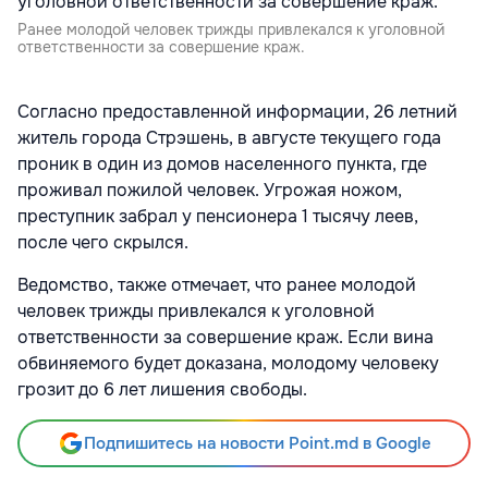
Ранее молодой человек трижды привлекался к уголовной
ответственности за совершение краж.
Согласно предоставленной информации, 26 летний
житель города Стрэшень, в августе текущего года
проник в один из домов населенного пункта, где
проживал пожилой человек. Угрожая ножом,
преступник забрал у пенсионера 1 тысячу леев,
после чего скрылся.
Ведомство, также отмечает, что ранее молодой
человек трижды привлекался к уголовной
ответственности за совершение краж. Если вина
обвиняемого будет доказана, молодому человеку
грозит до 6 лет лишения свободы.
Подпишитесь на новости Point.md в Google