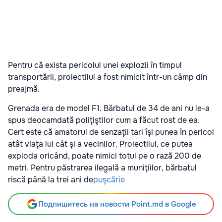
Pentru că exista pericolul unei explozii în timpul
transportării, proiectilul a fost nimicit într-un câmp din
preajmă.
Grenada era de model F1. Bărbatul de 34 de ani nu le-a
spus deocamdată poliţiştilor cum a făcut rost de ea.
Cert este că amatorul de senzaţii tari îşi punea în pericol
atât viaţa lui cât şi a vecinilor. Proiectilul, ce putea
exploda oricând, poate nimici totul pe o rază 200 de
metri. Pentru păstrarea ilegală a muniţiilor, bărbatul
riscă până la trei ani de
puşcărie
Подпишитесь на новости Point.md в Google