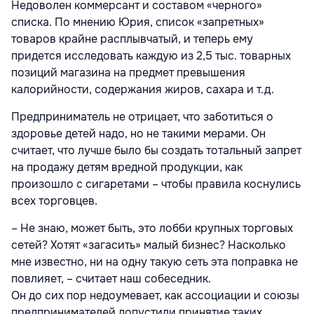
Недоволен коммерсант и составом «черного»
списка. По мнению Юрия, список «запретных»
товаров крайне расплывчатый, и теперь ему
придется исследовать каждую из 2,5 тыс. товарных
позиций магазина на предмет превышения
калорийности, содержания жиров, сахара и т.д.
Предприниматель не отрицает, что заботиться о
здоровье детей надо, но не такими мерами. Он
считает, что лучше было бы создать тотальный запрет
на продажу детям вредной продукции, как
произошло с сигаретами – чтобы правила коснулись
всех торговцев.
– Не знаю, может быть, это лобби крупных торговых
сетей? Хотят «загасить» малый бизнес? Насколько
мне известно, ни на одну такую сеть эта поправка не
повлияет, – считает наш собеседник.
Он до сих пор недоумевает, как ассоциации и союзы
предпринимателей допустили принятие таких