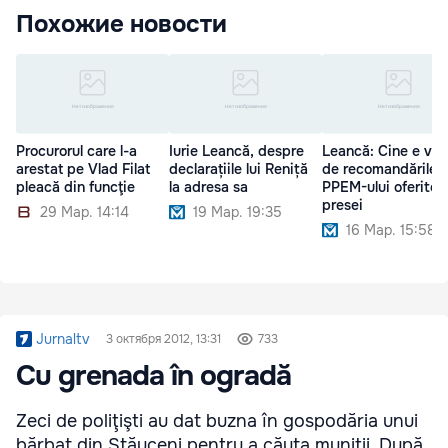
Похожие новости
Procurorul care l-a
Iurie Leancă, despre
Leancă: Cine e vin
arestat pe Vlad Filat
declarațiile lui Reniță
de recomandările
pleacă din funcţie
la adresa sa
PPEM-ului oferite
presei
29 Мар. 14:14
19 Мар. 19:35
16 Мар. 15:58
Jurnaltv
3 октября 2012, 13:31
733
Cu grenada în ogradă
Zeci de poliţişti au dat buzna în gospodăria unui
bărbat din Stăuceni pentru a căuta muniţii. După