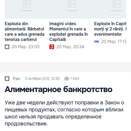
Explozia din
Imagini video.
Explozie în Capital
alimentară: Bărbatul
Momentul în care a
morți și 2 răniți. Fi
care a adus grenada
explodat grenada în
evenimentelor
teroriza cartierul
Capitală
20 Мар. 17:13
20 Мар. 23:00
20 Мар. 20:34
Pan
3 октября 2012, 13:30
1 544
Алиментарное банкротство
Уже две недели действуют поправки в Закон о
пищевых продуктах, согласно которым вблизи
школ нельзя продавать определенное
продовольствие.