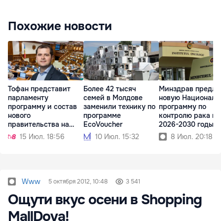
Похожие новости
Тофан представит
Более 42 тысяч
Минздрав предла
парламенту
семей в Молдове
новую Националь
программу и состав
заменили технику по
программу по
нового
программе
контролю рака на
правительства на
EcoVoucher
2026-2030 годы
будущей неделе
15 Июл. 18:56
10 Июл. 15:32
8 Июл. 20:18
Www
5 октября 2012, 10:48
3 541
Ощути вкус осени в Shopping
MallDova!