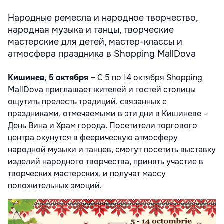
Народные ремесла и народное творчество,
народная музыка и танцы, творческие
мастерские для детей, мастер-классы и
атмосфера праздника в Shopping MallDova
Кишинев, 5 октября –
С
5 по 14 октября Shopping
MallDova приглашает жителей и гостей столицы
ощутить прелесть традиций, связанных с
праздниками,
отмечаемыми в эти дни в Кишиневе –
День Вина
и
Храм города
. Посетител
и
торгового
центра окунутся в феерическую атмосферу
народн
ой
музык
и
и танц
ев
,
смогут посетить
выставк
у
изделий народного творчества,
принять участие в
творчески
х
мастерски
х,
и
получат
масс
у
положительных эмоций.