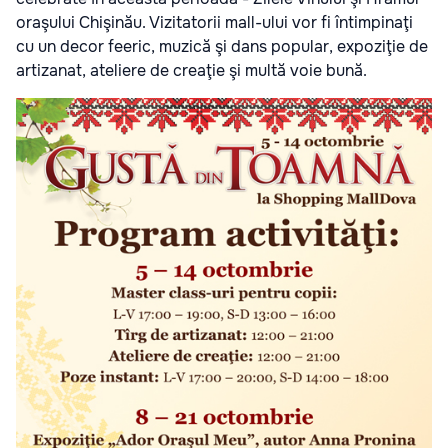
oraşului Chişinău. Vizitatorii mall-ului vor fi întimpinaţi
cu un decor feeric, muzică şi dans popular, expoziţie de
artizanat, ateliere de creaţie şi multă voie bună.