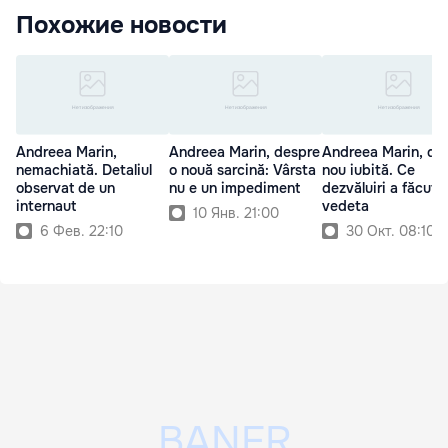
Похожие новости
Andreea Marin,
Andreea Marin, despre
Andreea Marin, din
nemachiată. Detaliul
o nouă sarcină: Vârsta
nou iubită. Ce
observat de un
nu e un impediment
dezvăluiri a făcut
internaut
vedeta
10 Янв. 21:00
6 Фев. 22:10
30 Окт. 08:10