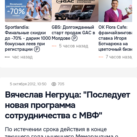
Sportlandia:
GBS: Долгожданный
OK Flora Cafe:
Финальные скидки
старт продаж GAC в
франчайзинговая
до -70% - дарим 1000
Молдове Ⓟ
ставка Игоря
бонусных леев при
Ботнарюка на
5 часов назад
регистрации Ⓟ
цветочный бизне
час назад
7 часов назад
5 октября 2012, 10:50
705
Вячеслав Негруца: "Последует
новая программа
сотрудничества с МВФ"
По истечении срока действия в конце
текущего года нынешнего Меморандума о