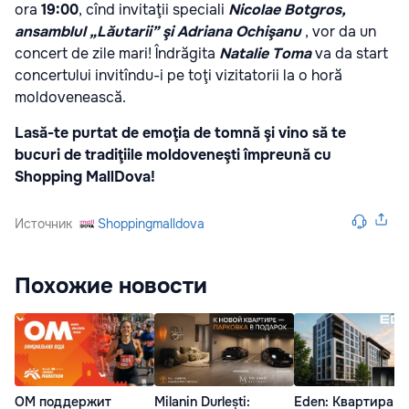
ora
19:00
, cînd invitaţii speciali
Nicolae Botgros,
ansamblul „Lăutarii” şi Adriana Ochişanu
, vor da un
concert de zile mari! Îndrăgita
Natalie Toma
va da start
concertului invitîndu-i pe toţi vizitatorii la o horă
moldovenească.
Lasă-te purtat de emoţia de tomnă şi vino să te
bucuri de tradiţiile moldoveneşti împreună cu
Shopping MallDova!
Источник
Shoppingmalldova
Похожие новости
ОМ поддержит
Milanin Durlești:
Eden: Квартира н