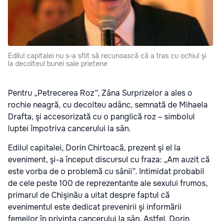
Edilul capitalei nu s-a sfiit să recunoască că a tras cu ochiul şi
la decolteul bunei sale prietene
Pentru „Petrecerea Roz”, Zâna Surprizelor a ales o
rochie neagră, cu decolteu adânc, semnată de Mihaela
Drafta, şi accesorizată cu o panglică roz – simbolul
luptei împotriva cancerului la sân.
Edilul capitalei, Dorin Chirtoacă, prezent şi el la
eveniment, şi-a început discursul cu fraza: „Am auzit că
este vorba de o problemă cu sânii”. Intimidat probabil
de cele peste 100 de reprezentante ale sexului frumos,
primarul de Chişinău a uitat despre faptul că
evenimentul este dedicat prevenirii şi informării
femeilor în privinţa cancerului la sân. Astfel, Dorin