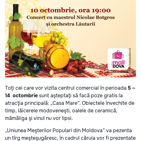
Toţi cei care vor vizita centrul comercial în perioada
5 –
14 octombrie
sunt aşteptaţi să facă poze gratis la
atracţia principală: „Casa Mare”. Obiectele învechite de
timp, lăicerele modoveneşti, oalele de ceramică,
mămăliga şi vinul nu vor lipsi.
„Uniunea Meşterilor Populari din Moldova” va pezenta
un tîrg meşteşugăresc, în cadrul căruia vor fi prezentate