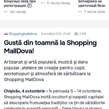
бонусных леев при
Ботнарюка на
5 часов назад
регистрации Ⓟ
цветочный бизне
час назад
7 часов назад
Shoppingmalldova
5 октября 2012, 10:46
2 518
Gustă din toamnă la Shopping
MallDova!
Artizanat şi artă populară, muzică şi dans
popular, ateliere de creaţie pentru copii,
workshopuri şi atmosferă de sărbătoare la
Shopping MallDova
Chişinău, 4 octombrie –
În perioada 5 – 14 octombrie,
Shopping MallDova invită locuitorii şi oaspeţii capitalei
să descopere frumuseţea tradiţiilor ce ţin de sărbătorile
celebrate în această perioadă - Zilele Vinului şi Hramul