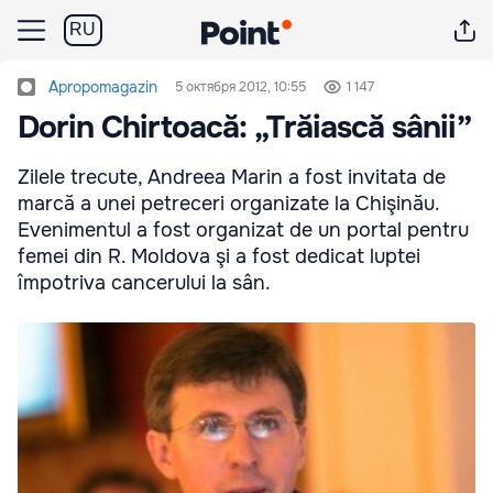
RU
Apropomagazin
5 октября 2012, 10:55
1 147
Dorin Chirtoacă: „Trăiască sânii”
Zilele trecute, Andreea Marin a fost invitata de
marcă a unei petreceri organizate la Chişinău.
Evenimentul a fost organizat de un portal pentru
femei din R. Moldova şi a fost dedicat luptei
împotriva cancerului la sân.