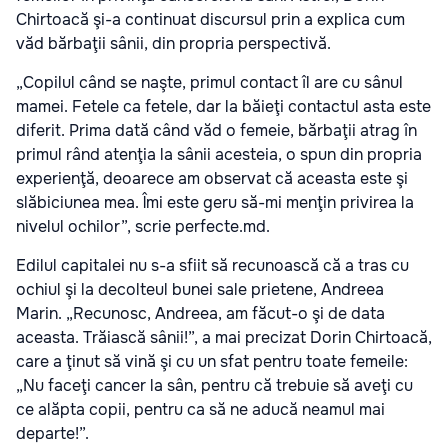
Chirtoacă şi-a continuat discursul prin a explica cum
văd bărbaţii sânii, din propria perspectivă.
„Copilul când se naşte, primul contact îl are cu sânul
mamei. Fetele ca fetele, dar la băieţi contactul asta este
diferit. Prima dată când văd o femeie, bărbaţii atrag în
primul rând atenţia la sânii acesteia, o spun din propria
experienţă, deoarece am observat că aceasta este şi
slăbiciunea mea. Îmi este geru să-mi menţin privirea la
nivelul ochilor”, scrie perfecte.md.
Edilul capitalei nu s-a sfiit să recunoască că a tras cu
ochiul şi la decolteul bunei sale prietene, Andreea
Marin. „Recunosc, Andreea, am făcut-o şi de data
aceasta. Trăiască sânii!”, a mai precizat Dorin Chirtoacă,
care a ţinut să vină şi cu un sfat pentru toate femeile:
„Nu faceţi cancer la sân, pentru că trebuie să aveţi cu
ce alăpta copii, pentru ca să ne aducă neamul mai
departe!”.