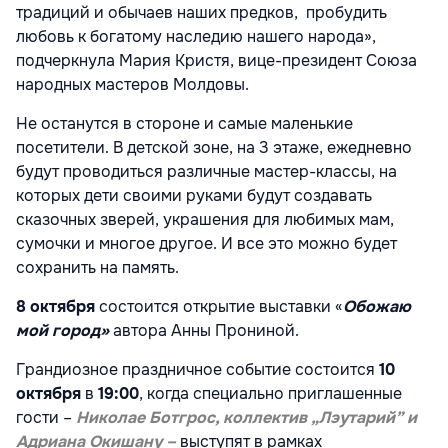
традиций и обычаев наших предков, пробудить
любовь к богатому
наследию
нашего народ
а
»,
подчеркнула
Мария Кристя, вице-президент
Союз
а
народных
мастеров
Молдовы.
Не останутся в стороне и самые маленькие
посетители. В детской зоне, на 3 этаже, ежедневно
будут проводиться различные мастер-классы, на
которых дети своими руками будут создавать
сказочных зверей
,
украшения для любимых мам,
сумочки и многое другое. И все это
можно будет
сохранить на память.
8 октября
состоится открытие выставки
«
Обожаю
мой город»
автора Анны Прониной
.
Грандиозн
ое
праздничное событие состоится
10
октября
в
19:00
,
когда
специально приглашенны
е
гост
и –
Николае
Ботгрос
,
коллектив
„
Лэутарий
”
и
Адриана Окишану –
выступят в рамках