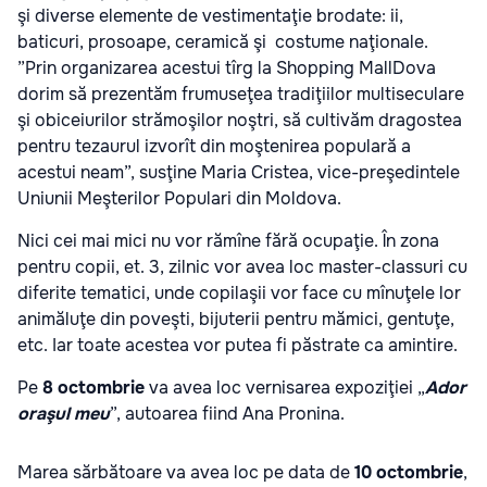
şi diverse elemente de vestimentaţie brodate: ii,
baticuri, prosoape, ceramică şi costume naţionale.
”Prin organizarea acestui tîrg la Shopping MallDova
dorim să prezentăm frumuseţea tradiţiilor multiseculare
şi obiceiurilor strămoşilor noştri, să cultivăm dragostea
pentru tezaurul izvorît din moştenirea populară a
acestui neam”, susţine Maria Cristea, vice-preşedintele
Uniunii Meşterilor Populari din Moldova.
Nici cei mai mici nu vor rămîne fără ocupaţie. În zona
pentru copii, et. 3, zilnic vor avea loc master-classuri cu
diferite tematici, unde copilaşii vor face cu mînuţele lor
animăluţe din poveşti, bijuterii pentru mămici, gentuţe,
etc. Iar toate acestea vor putea fi păstrate ca amintire.
Pe
8 octombrie
va avea loc vernisarea expoziţiei „
Ador
oraşul meu
”, autoarea fiind Ana Pronina.
Marea sărbătoare va avea loc pe data de
10 octombrie
,