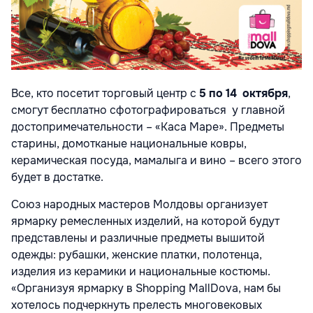
Все, кто посетит
торгов
ый
центр с
5 по 14 октября
,
смогут
бесплатно сфотографироваться у главной
достопримечательности – «Каса Маре»
. Предметы
старины,
домотканые национальные ковры,
керамическая посуда, мамалыга и вино – всего этого
будет в достатке
.
Союз народных
мастеров
Молдовы
организует
ярмарк
у
ремесленных изделий,
на
которой будут
представлены
и
различные предметы вышитой
одежды
: рубашки,
женские
платки, полотенца,
изделия из керамики и национальные костюмы.
«Организуя ярмарку
в
Shopping MallDov
a
, нам бы
хотелось
подчеркнуть прелесть многовековых