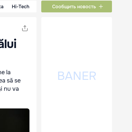
ка
Hi-Tech
Сообщить новость
ălui
e la
ea să se
i nu va