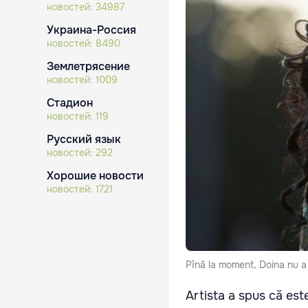
новостей:
34987
Украина-Россия
новостей:
8490
Землетрясение
новостей:
1009
Стадион
новостей:
119
Русский язык
новостей:
292
Хорошие новости
новостей:
1721
Pînă la moment, Doina nu a
Artista a spus că est