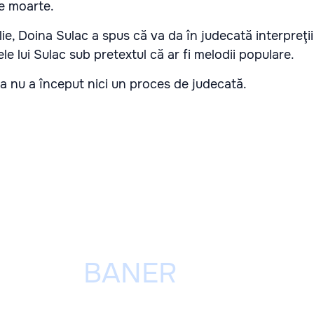
de moarte.
lie, Doina Sulac a spus că va da în judecată interpreţi
le lui Sulac sub pretextul că ar fi melodii populare.
a nu a început nici un proces de judecată.