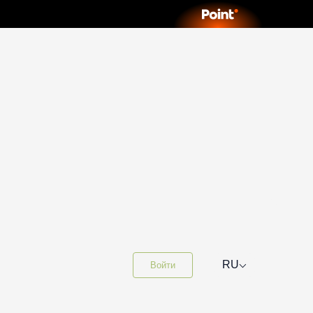
⌵
RU
Войти