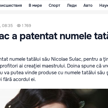
оисшествия
В мире
Спорт
Леди
Авто
Нау
, 08:35
1 769
ac a patentat numele tat
tat numele tatălui său Nicolae Sulac, pentru a ţin
profitori ai creaţiei maestrului. Doina spune că vr
u va putea vinde produse cu numele tatălui său ş
i fără acordul ei.