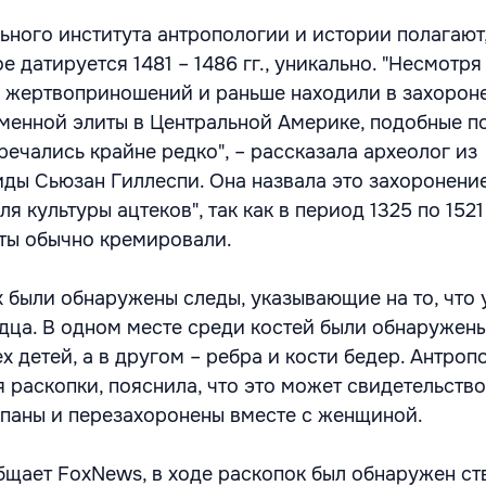
ьного института антропологии и истории полагают,
е датируется 1481 – 1486 гг., уникально. "Несмотря 
 жертвоприношений и раньше находили в захорон
менной элиты в Центральной Америке, подобные п
речались крайне редко", – рассказала археолог из
ды Сьюзан Гиллеспи. Она назвала это захоронени
 культуры ацтеков", так как в период 1325 по 1521 
ты обычно кремировали.
х были обнаружены следы, указывающие на то, что 
дца. В одном месте среди костей были обнаружен
х детей, а в другом – ребра и кости бедер. Антроп
 раскопки, пояснила, что это может свидетельство
опаны и перезахоронены вместе с женщиной.
общает FoxNews, в ходе раскопок был обнаружен ст