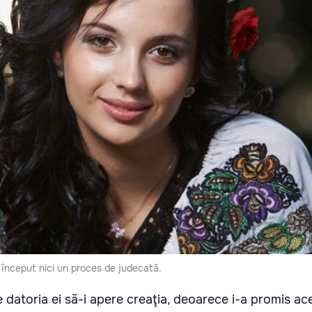
 început nici un proces de judecată.
e datoria ei să-i apere creaţia, deoarece i-a promis ac