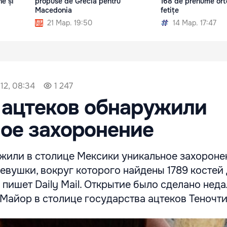
e și
propuse de Grecia pentru
168 de prenume ort
Macedonia
fetițe
21 Мар. 19:50
14 Мар. 17:47
12, 08:34
1 247
 ацтеков обнаружили
ое захоронение
жили в столице Мексики уникальное захороне
девушки, вокруг которого найдены 1789 костей 
 пишет Daily Mail. Открытие было сделано неда
Майор в столице государства ацтеков Теночти