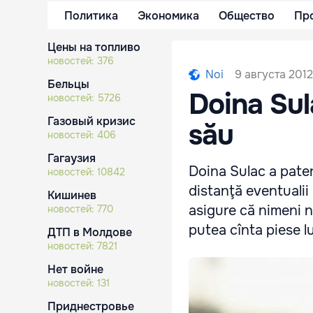
Политика
Экономика
Общество
Пр
Цены на топливо
новостей:
376
9 августа 2012
Noi
Бельцы
Doina Sul
новостей:
5726
Газовый кризис
său
новостей:
406
Гагаузия
Doina Sulac a paten
новостей:
10842
distanţă eventualii 
Кишинев
asigure că nimeni n
новостей:
770
putea cînta piese lu
ДТП в Молдове
новостей:
7821
Нет войне
новостей:
131
Приднестровье