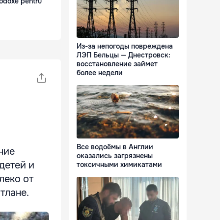
odoxe pentru
Из-за непогоды повреждена
ЛЭП Бельцы — Днестровск:
восстановление займет
более недели
Все водоёмы в Англии
ние
оказались загрязнены
детей и
токсичными химикатами
леко от
тлане.