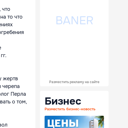
 что
на то что
ениях
огребения
е
гг.
у жертв
Разместить рекламу на сайте
ы черепа
олог Перла
Бизнес
вать о том,
Разместить бизнес-новость
вол