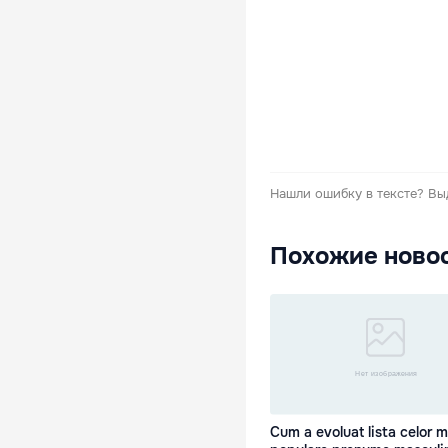
Нашли ошибку в тексте?
Вы
Похожие ново
Cum a evoluat lista celor m