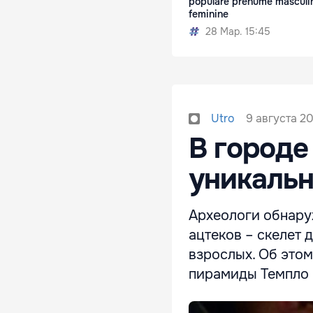
populare prenume masculin
feminine
28 Мар. 15:45
9 августа 20
Utro
В городе
уникальн
Археологи обнару
ацтеков – скелет 
взрослых. Об этом
пирамиды Темпло 