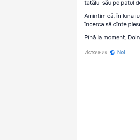
tatălui său pe patul 
Amintim că, în luna iu
încerca să cînte piese
Pînă la moment, Doin
Источник
Noi