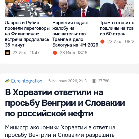
Лавров и Рубио
Норвегия подаст
Трамп готовит но
провели переговоры
жалобу на
пошлины на това
на Филиппинах:
вмешательство
из 60 стран
встреча продлилась
Трампа в дело
22 Июл. 08:20
35 минут
Балогуна на ЧМ-2026
23 Июл. 11:47
23 Июл. 18:16
Eurointegration
16 февраля 2026, 21:13
37 788
В Хорватии ответили на
просьбу Венгрии и Словакии
по российской нефти
Министр экономики Хорватии в ответ на
просьбу Венгрии и Словакии разрешить