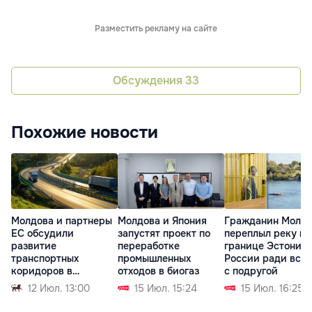
Разместить рекламу на сайте
Обсуждения
33
Похожие новости
Молдова и партнеры
Молдова и Япония
Гражданин Молд
ЕС обсудили
запустят проект по
переплыл реку на
развитие
переработке
границе Эстонии 
транспортных
промышленных
России ради вст
коридоров в
отходов в биогаз
с подругой
Дунайском регионе
12 Июл. 13:00
15 Июл. 15:24
15 Июл. 16:25