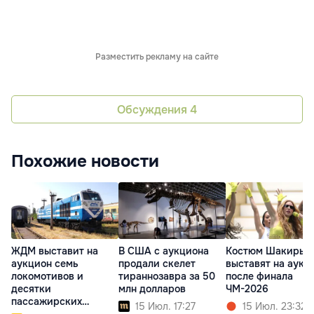
Разместить рекламу на сайте
Обсуждения
4
Похожие новости
ЖДМ выставит на
В США с аукциона
Костюм Шакиры
аукцион семь
продали скелет
выставят на аукц
локомотивов и
тираннозавра за 50
после финала
десятки
млн долларов
ЧМ-2026
пассажирских
15 Июл. 17:27
15 Июл. 23:32
вагонов