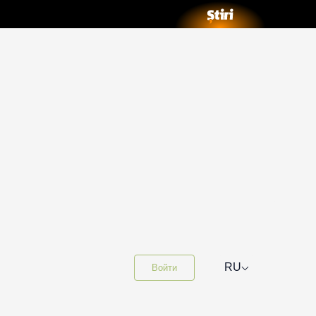
⌵
RU
Войти