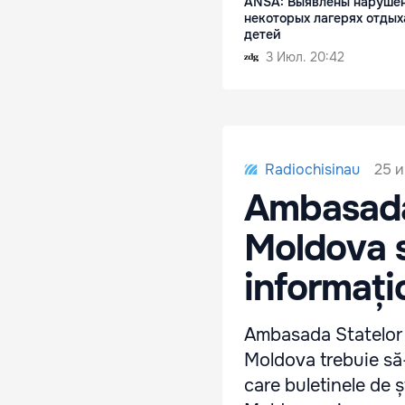
ANSА: Выявлены нарушен
некоторых лагерях отдых
детей
3 Июл. 20:42
25 и
Radiochisinau
Ambasada
Moldova s
informați
Ambasada Statelor U
Moldova trebuie să-
care buletinele de ș