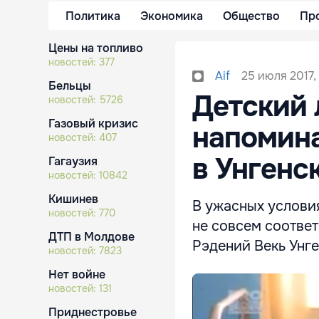
Политика
Экономика
Общество
Пр
Цены на топливо
новостей:
377
25 июля 2017,
Aif
Бельцы
Детский 
новостей:
5726
Газовый кризис
напомин
новостей:
407
в Унгенс
Гагаузия
новостей:
10842
Кишинев
В ужасных условия
новостей:
770
не совсем соотве
ДТП в Молдове
Рэдений Векь Унге
новостей:
7823
Нет войне
новостей:
131
Приднестровье