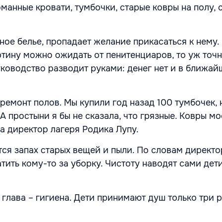
оманные кровати, тумбочки, старые ковры на полу,
ное белье, пропадает желание прикасаться к нему.
тину можно ожидать от пенитенциаров, то уж точн
уководство разводит руками: денег нет и в ближа
а ремонт полов. Мы купили год назад 100 тумбочек, 
 А простыни я бы не сказала, что грязные. Ковры м
а директор лагеря Родика Лупу.
ся запах старых вещей и пыли. По словам директор
атить кому-то за уборку. Чистоту наводят сами дети
глава – гигиена. Дети принимают душ только три р