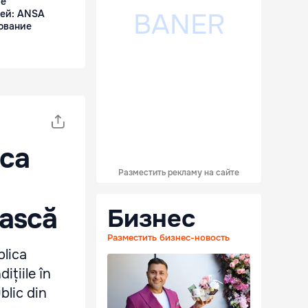
ре
тей: ANSA
ование
ca
Разместить рекламу на сайте
ească
Бизнес
Разместить бизнес-новость
blica
ițiile în
blic din