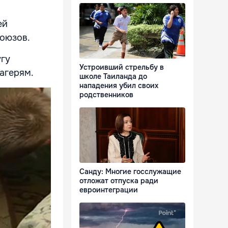
ей
союзов.
угу
Устроивший стрельбу в
агерям.
школе Таиланда до
нападения убил своих
родственников
Санду: Многие госслужащие
отложат отпуска ради
евроинтеграции