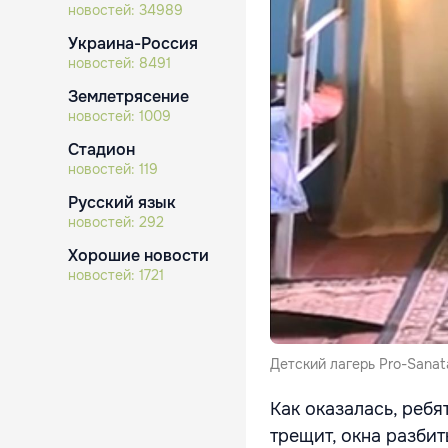
новостей:
34989
Украина-Россия
новостей:
8491
Землетрясение
новостей:
1009
Стадион
новостей:
119
Русский язык
новостей:
292
Хорошие новости
новостей:
1721
Детский лагерь Pro-Sanat
Как оказалась, реб
трещит, окна разбит