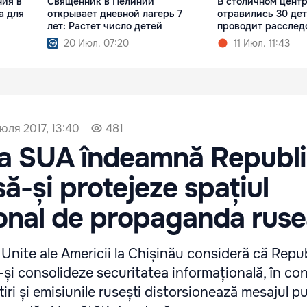
ия в
Священник в Пелинии
В столичном цент
а для
открывает дневной лагерь 7
отравились 30 де
лет: Растет число детей
проводит расслед
20 Июл. 07:20
11 Июл. 11:43
юля 2017, 13:40
481
 SUA îndeamnă Republi
ă-și protejeze spațiul
onal de propaganda rus
nite ale Americii la Chișinău consideră că Repu
și consolideze securitatea informațională, în cond
tiri și emisiunile rusești distorsionează mesajul pu