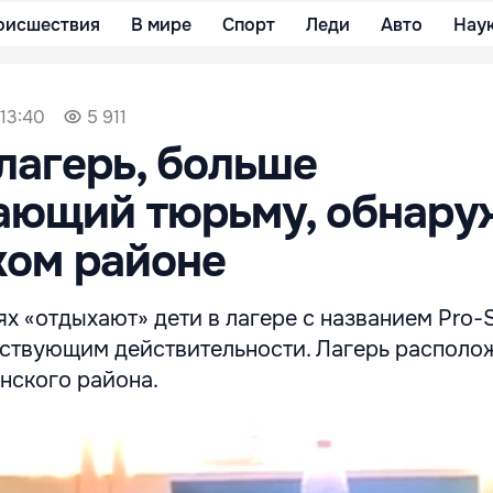
оисшествия
В мире
Спорт
Леди
Авто
Нау
 13:40
5 911
лагерь, больше
ающий тюрьму, обнару
ком районе
х «отдыхают» дети в лагере с названием Pro-S
тствующим действительности. Лагерь располож
нского района.