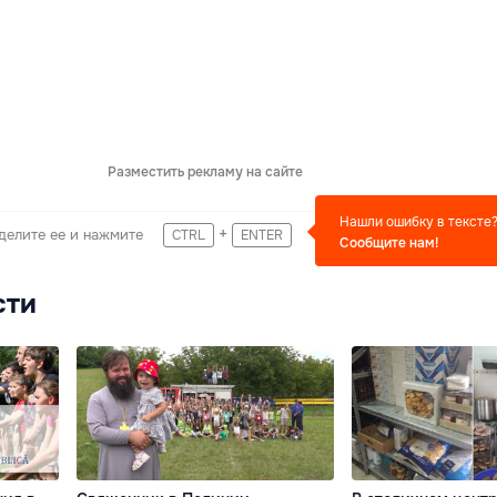
Разместить рекламу на сайте
Нашли ошибку в тексте
+
делите ее и нажмите
CTRL
ENTER
Сообщите нам!
сти