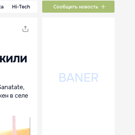
ка
Hi-Tech
Сообщить новость
жили
anatate,
ен в селе