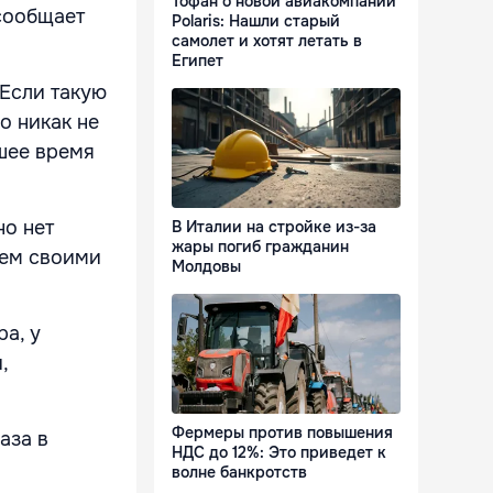
Тофан о новой авиакомпании
 сообщает
Polaris: Нашли старый
самолет и хотят летать в
Египет
 Если такую
о никак не
йшее время
но нет
В Италии на стройке из-за
жары погиб гражданин
оем своими
Молдовы
а, у
,
Фермеры против повышения
аза в
НДС до 12%: Это приведет к
волне банкротств