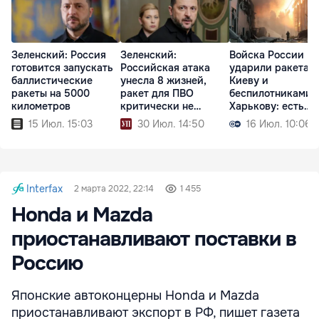
Зеленский: Россия
Зеленский:
Войска России
готовится запускать
Российская атака
ударили ракетам
баллистические
унесла 8 жизней,
Киеву и
ракеты на 5000
ракет для ПВО
беспилотниками 
километров
критически не
Харькову: есть
хватает
жертвы
15 Июл. 15:03
30 Июл. 14:50
16 Июл. 10:06
Interfax
2 марта 2022, 22:14
1 455
Honda и Mazda
приостанавливают поставки в
Россию
Японские автоконцерны Honda и Mazda
приостанавливают экспорт в РФ, пишет газета