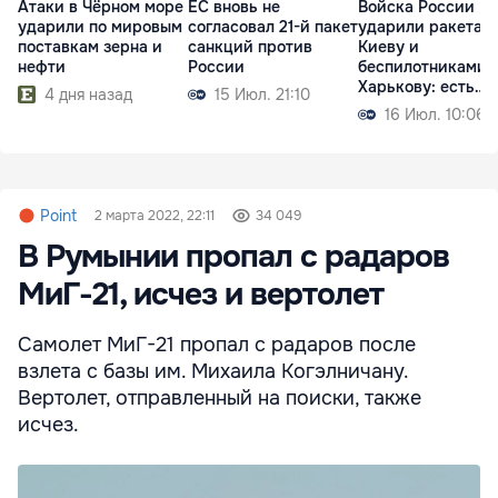
Атаки в Чёрном море
ЕС вновь не
Войска России
ударили по мировым
согласовал 21-й пакет
ударили ракетам
поставкам зерна и
санкций против
Киеву и
нефти
России
беспилотниками 
Харькову: есть
4 дня назад
15 Июл. 21:10
жертвы
16 Июл. 10:06
Point
2 марта 2022, 22:11
34 049
В Румынии пропал с радаров
МиГ-21, исчез и вертолет
Самолет МиГ-21 пропал с радаров после
взлета с базы им. Михаила Когэлничану.
Вертолет, отправленный на поиски, также
исчез.