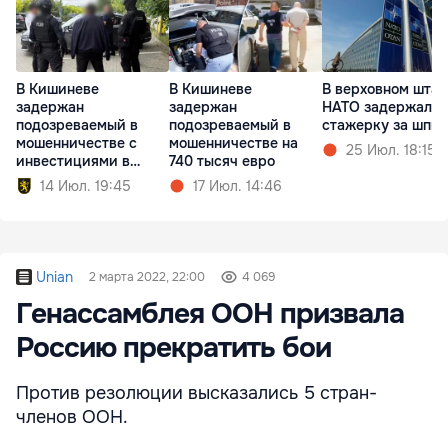
В Кишиневе
В Кишиневе
В верховном штаб
задержан
задержан
НАТО задержали
подозреваемый в
подозреваемый в
стажерку за шпи
мошенничестве с
мошенничестве на
25 Июл. 18:15
инвестициями в
740 тысяч евро
недвижимость
14 Июл. 19:45
17 Июл. 14:46
Unian
2 марта 2022, 22:00
4 069
Генассамблея ООН призвала
Россию прекратить бои
Против резолюции высказались 5 стран-
членов ООН.