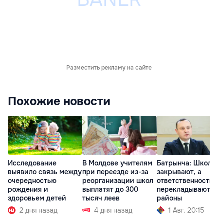
Разместить рекламу на сайте
Похожие новости
Исследование
В Молдове учителям
Батрынча: Школы
выявило связь между
при переезде из-за
закрывают, а
очередностью
реорганизации школ
ответственность
рождения и
выплатят до 300
перекладывают н
здоровьем детей
тысяч леев
районы
2 дня назад
4 дня назад
1 Авг. 20:15