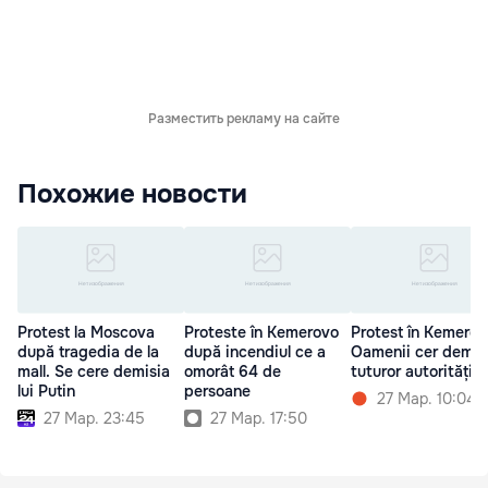
Разместить рекламу на сайте
Похожие новости
Protest la Moscova
Proteste în Kemerovo
Protest în Kemerov
după tragedia de la
după incendiul ce a
Oamenii cer demis
mall. Se cere demisia
omorât 64 de
tuturor autoritățilo
lui Putin
persoane
27 Мар. 10:04
27 Мар. 23:45
27 Мар. 17:50