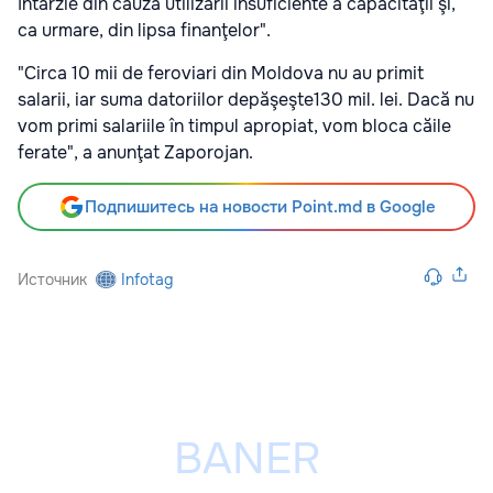
întârzie din cauza utilizării insuficiente a capacităţii şi,
ca urmare, din lipsa finanţelor".
"Circa 10 mii de feroviari din Moldova nu au primit
salarii, iar suma datoriilor depăşeşte130 mil. lei. Dacă nu
vom primi salariile în timpul apropiat, vom bloca căile
ferate", a anunţat Zaporojan.
Подпишитесь на новости Point.md в Google
Источник
Infotag