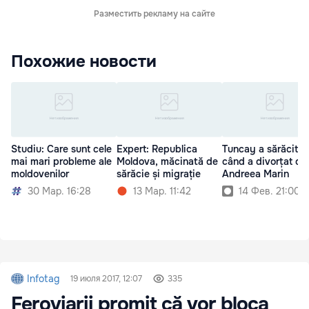
Разместить рекламу на сайте
Похожие новости
Studiu: Care sunt cele
Expert: Republica
Tuncay a sărăcit d
mai mari probleme ale
Moldova, măcinată de
când a divorțat de
moldovenilor
sărăcie și migrație
Andreea Marin
30 Мар. 16:28
13 Мар. 11:42
14 Фев. 21:00
Infotag
19 июля 2017, 12:07
335
Feroviarii promit că vor bloca