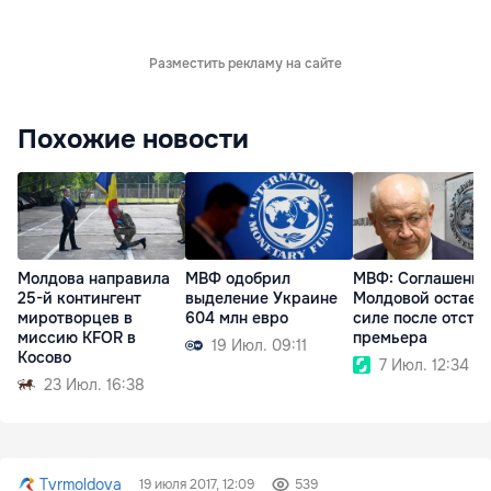
Разместить рекламу на сайте
Похожие новости
Молдова направила
МВФ одобрил
МВФ: Соглашение
25-й контингент
выделение Украине
Молдовой остаетс
миротворцев в
604 млн евро
силе после отста
миссию KFOR в
премьера
19 Июл. 09:11
Косово
7 Июл. 12:34
23 Июл. 16:38
Tvrmoldova
19 июля 2017, 12:09
539