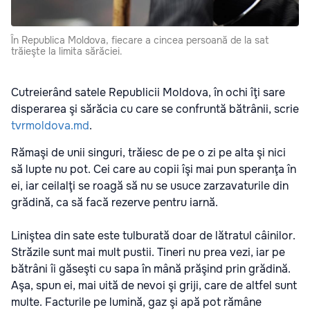
În Republica Moldova, fiecare a cincea persoană de la sat
trăieşte la limita sărăciei.
Cutreierând satele Republicii Moldova, în ochi îţi sare
disperarea şi sărăcia cu care se confruntă bătrânii, scrie
tvrmoldova.md
.
Rămaşi de unii singuri, trăiesc de pe o zi pe alta şi nici
să lupte nu pot. Cei care au copii îşi mai pun speranţa în
ei, iar ceilalţi se roagă să nu se usuce zarzavaturile din
grădină, ca să facă rezerve pentru iarnă.
Liniştea din sate este tulburată doar de lătratul câinilor.
Străzile sunt mai mult pustii. Tineri nu prea vezi, iar pe
bătrâni îi găseşti cu sapa în mână prăşind prin grădină.
Aşa, spun ei, mai uită de nevoi şi griji, care de altfel sunt
multe. Facturile pe lumină, gaz şi apă pot rămâne