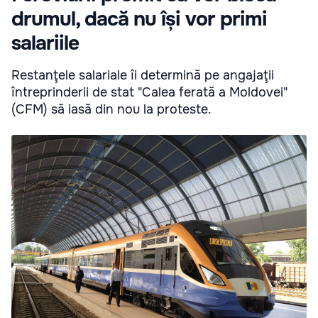
drumul, dacă nu își vor primi
salariile
Restanţele salariale îi determină pe angajaţii
întreprinderii de stat "Calea ferată a Moldovei"
(CFM) să iasă din nou la proteste.