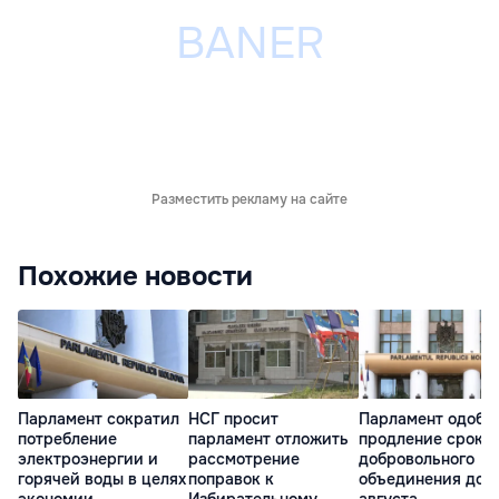
Разместить рекламу на сайте
Похожие новости
Парламент сократил
НСГ просит
Парламент одобр
потребление
парламент отложить
продление срока
электроэнергии и
рассмотрение
добровольного
горячей воды в целях
поправок к
объединения до 3
экономии
Избирательному
августа