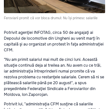
Feroviarii promit că vor bloca drumul: Nu își primesc salariile
Potrivit agenţiei INFOTAG, circa 50 de angajaţi ai
Depoului de locomotive din Ungheni au venit marţi în
capitală şi au organizat un protest în faţa administraţiei
CFM.
"Nu am primit salariul mai mult de cinci luni. Această
situaţie continuă deja al treilea an. Nu avem cu ce trăi,
iar administraţia întreprinderii numai promite că va
rezolva problema cu restanţele salariale. Cerem să ni se
plătească salariile până pe 20 august", a spus
preşedintele Federaţiei Sindicale a Feroviarilor din
Moldova, Ion Zaporojan.
Potrivit lui, "administraţia CFM susţine că salariile