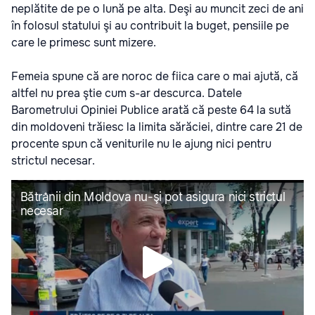
neplătite de pe o lună pe alta. Deşi au muncit zeci de ani
în folosul statului şi au contribuit la buget, pensiile pe
care le primesc sunt mizere.
Femeia spune că are noroc de fiica care o mai ajută, că
altfel nu prea ştie cum s-ar descurca. Datele
Barometrului Opiniei Publice arată că peste 64 la sută
din moldoveni trăiesc la limita sărăciei, dintre care 21 de
procente spun că veniturile nu le ajung nici pentru
strictul necesar.