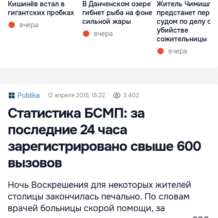
Кишинёв встал в
В Данченском озере
Житель Чимишли
гигантских пробках
гибнет рыба на фоне
предстанет перед
сильной жары
судом по делу об
вчера
убийстве
вчера
сожительницы
вчера
Publika
12 апреля 2015, 15:22
3 402
Статистика БСМП: за
последние 24 часа
зарегистрировано свыше 600
вызовов
Ночь Воскрешения для некоторых жителей
столицы закончилась печально. По словам
врачей больницы скорой помощи, за