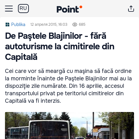
RU
Publika
12 апреля 2015, 16:03
685
De Paştele Blajinilor - fără
autoturisme la cimitirele din
Capitală
Cei care vor să meargă cu maşina să facă ordine
la morminte înainte de Paştele Blajinilor mai au la
dispoziţie zile numărate. Din 16 aprilie, accesul
transportului privat pe teritoriul cimitirelor din
Capitală va fi interzis.