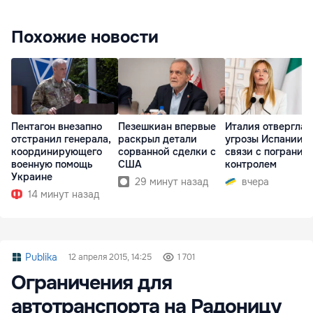
Похожие новости
Пентагон внезапно
Пезешкиан впервые
Италия отвергла
отстранил генерала,
раскрыл детали
угрозы Испании в
координирующего
сорванной сделки с
связи с погранич
военную помощь
США
контролем
Украине
29 минут назад
вчера
14 минут назад
Publika
12 апреля 2015, 14:25
1 701
Ограничения для
автотранспорта на Радоницу