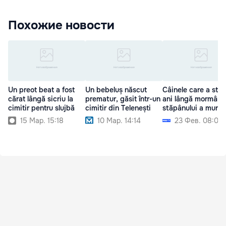
Похожие новости
Un preot beat a fost
Un bebeluș născut
Câinele care a stat
cărat lângă sicriu la
prematur, găsit într-un
ani lângă mormântu
cimitir pentru slujbă
cimitir din Telenești
stăpânului a murit
15 Мар. 15:18
10 Мар. 14:14
23 Фев. 08:02