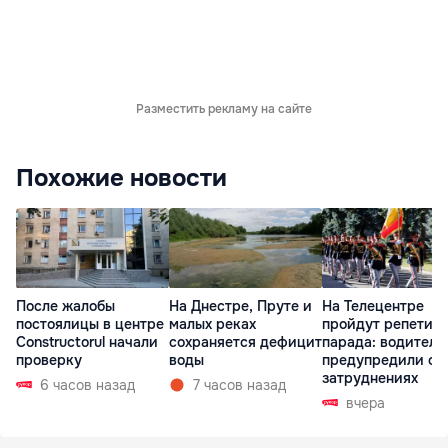
Разместить рекламу на сайте
Похожие новости
После жалобы
На Днестре, Пруте и
На Телецентре
постоялицы в центре
малых реках
пройдут репетиц
Constructorul начали
сохраняется дефицит
парада: водителе
проверку
воды
предупредили о
затруднениях
6 часов назад
7 часов назад
вчера