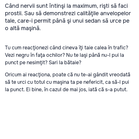
Când nervii sunt întinşi la maximum, rişti să faci
prostii. Sau să demonstrezi calităţile anvelopelor
tale, care-i permit până şi unui sedan să urce pe
o altă maşină.
Tu cum reacţionezi când cineva îţi taie calea în trafic?
Vezi negru în faţa ochilor? Nu te laşi până nu-l pui la
punct pe nesimţit? Sari la bătaie?
Oricum ai reacţiona, poate că nu te-ai gândit vreodată
să te urci cu totul cu maşina ta pe nefericit, ca să-l pui
la punct. Ei bine, în cazul de mai jos, iată că s-a putut.