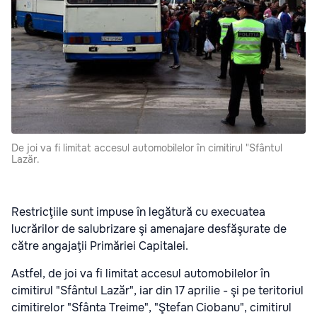
De joi va fi limitat accesul automobilelor în cimitirul "Sfântul
Lazăr.
Restricţiile sunt impuse în legătură cu execuatea
lucrărilor de salubrizare şi amenajare desfăşurate de
către angajaţii Primăriei Capitalei.
Astfel, de joi va fi limitat accesul automobilelor în
cimitirul "Sfântul Lazăr", iar din 17 aprilie - şi pe teritoriul
cimitirelor "Sfânta Treime", "Ştefan Ciobanu", cimitirul