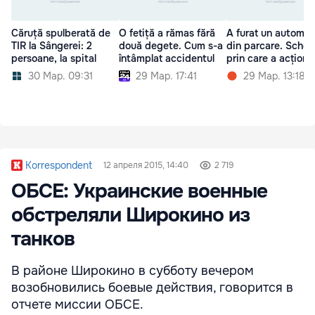
Căruță spulberată de
O fetiță a rămas fără
A furat un automob
TIR la Sângerei: 2
două degete. Cum s-a
din parcare. Sche
persoane, la spital
întâmplat accidentul
prin care a acționa
30 Мар. 09:31
29 Мар. 17:41
29 Мар. 13:18
Korrespondent
12 апреля 2015, 14:40
2 719
ОБСЕ: Украинские военные
обстреляли Широкино из
танков
В районе Широкино в субботу вечером
возобновились боевые действия, говорится в
отчете миссии ОБСЕ.