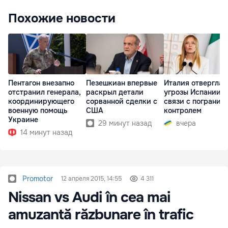
Похожие новости
Пентагон внезапно
Пезешкиан впервые
Италия отвергла
отстранил генерала,
раскрыл детали
угрозы Испании в
координирующего
сорванной сделки с
связи с погранич
военную помощь
США
контролем
Украине
29 минут назад
вчера
14 минут назад
Promotor
12 апреля 2015, 14:55
4 311
Nissan vs Audi în cea mai
amuzantă răzbunare în trafic