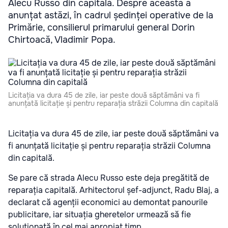
Alecu Russo din capitală. Despre aceasta a
anunțat astăzi, în cadrul ședinței operative de la
Primărie, consilierul primarului general Dorin
Chirtoacă, Vladimir Popa.
Licitația va dura 45 de zile, iar peste două săptămâni va fi
anunțată licitație și pentru reparația străzii Columna din capitală
Licitația va dura 45 de zile, iar peste două săptămâni va
fi anunțată licitație și pentru reparația străzii Columna
din capitală.
Se pare că strada Alecu Russo este deja pregătită de
reparația capitală. Arhitectorul șef-adjunct, Radu Blaj, a
declarat că agenții economici au demontat panourile
publicitare, iar situația gheretelor urmează să fie
soluționată în cel mai apropiat timp.