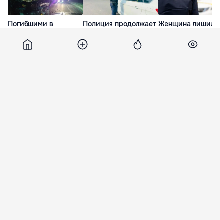
Погибшими в
Полиция продолжает
Женщина лишила
страшном ДТП с
кампании по
более 277 тысяч л
автобусом и Toyota
предупреждению
поверив в
Land Cruiser
ДТП в столице
«инвестиционную
оказались родные
платформу»
2 дня назад
братья
2 дня назад
3 дня назад
Dni
7 мая 2012, 09:42
586
"Ювентус" стал 30-кратным
чемпионом Италии
Туринский "Ювентус" спустя шесть лет,
несколько громких скандалов и отлучение от
элиты в 30-й раз стал чемпионом Италии по
футболу.