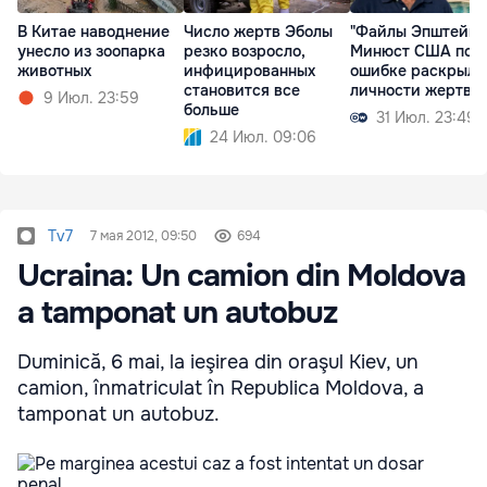
В Китае наводнение
Число жертв Эболы
"Файлы Эпштейна
унесло из зоопарка
резко возросло,
Минюст США по
животных
инфицированных
ошибке раскрыл
становится все
личности жертв
9 Июл. 23:59
больше
31 Июл. 23:49
24 Июл. 09:06
Tv7
7 мая 2012, 09:50
694
Ucraina: Un camion din Moldova
a tamponat un autobuz
Duminică, 6 mai, la ieşirea din oraşul Kiev, un
camion, înmatriculat în Republica Moldova, a
tamponat un autobuz.