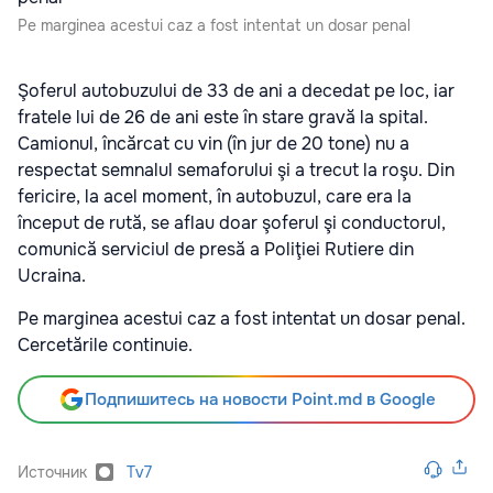
Pe marginea acestui caz a fost intentat un dosar penal
Şoferul autobuzului de 33 de ani a decedat pe loc, iar
fratele lui de 26 de ani este în stare gravă la spital.
Camionul, încărcat cu vin (în jur de 20 tone) nu a
respectat semnalul semaforului şi a trecut la roşu. Din
fericire, la acel moment, în autobuzul, care era la
început de rută, se aflau doar şoferul şi conductorul,
comunică serviciul de presă a Poliţiei Rutiere din
Ucraina.
Pe marginea acestui caz a fost intentat un dosar penal.
Cercetările continuie.
Подпишитесь на новости Point.md в Google
Источник
Tv7