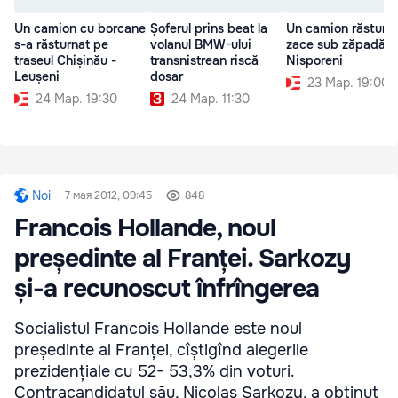
Un camion cu borcane
Șoferul prins beat la
Un camion răsturn
s-a răsturnat pe
volanul BMW-ului
zace sub zăpadă l
traseul Chișinău -
transnistrean riscă
Nisporeni
Leușeni
dosar
23 Мар. 19:00
24 Мар. 19:30
24 Мар. 11:30
Noi
7 мая 2012, 09:45
848
Francois Hollande, noul
președinte al Franței. Sarkozy
și-a recunoscut înfrîngerea
Socialistul Francois Hollande este noul
președinte al Franței, cîștigînd alegerile
prezidențiale cu 52- 53,3% din voturi.
Contracandidatul său, Nicolas Sarkozy, a obținut