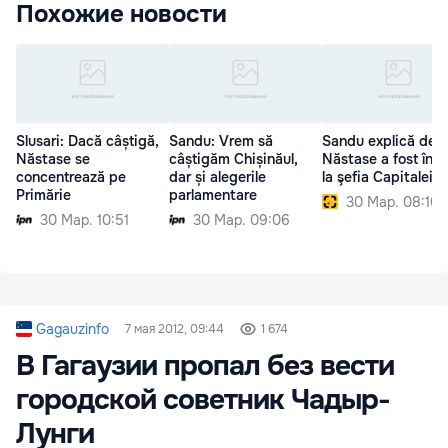
Похожие новости
Slusari: Dacă câștigă,
Sandu: Vrem să
Sandu explică de 
Năstase se
câștigăm Chișinăul,
Năstase a fost înai
concentrează pe
dar și alegerile
la şefia Capitalei
Primărie
parlamentare
30 Мар. 08:10
30 Мар. 10:51
30 Мар. 09:06
Gagauzinfo
7 мая 2012, 09:44
1 674
В Гагаузии пропал без вести
городской советник Чадыр-
Лунги