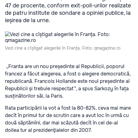
47 de procente, conform exit-poll-urilor realizate
de patru institute de sondare a opiniei publice, la
ieșirea de la urne.
Vezi cine a cîștigat alegerile în Franța. Foto: qmagazine.ro
„Franta are un nou președinte al Republicii, poporul
francez a făcut alegerea, a fost o alegere democratică,
republicană. Francois Hollande este noul președinte al
Republicii și trebuie respectat”, a spus Sarkozy în fața
susținătorilor săi, la Paris.
Rata participării la vot a fost la 80-82%, ceva mai mare
decît în primul tur de scrutin care a avut loc în urmă cu
două săptămîni, dar mai scăzută decît în cel de-al
doilea tur al prezidenţialelor din 2007.