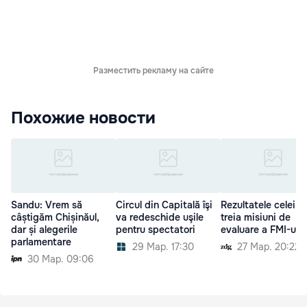
Разместить рекламу на сайте
Похожие новости
Sandu: Vrem să
Circul din Capitală îşi
Rezultatele celei d
câștigăm Chișinăul,
va redeschide uşile
treia misiuni de
dar și alegerile
pentru spectatori
evaluare a FMI-ului
parlamentare
29 Мар. 17:30
27 Мар. 20:22
30 Мар. 09:06