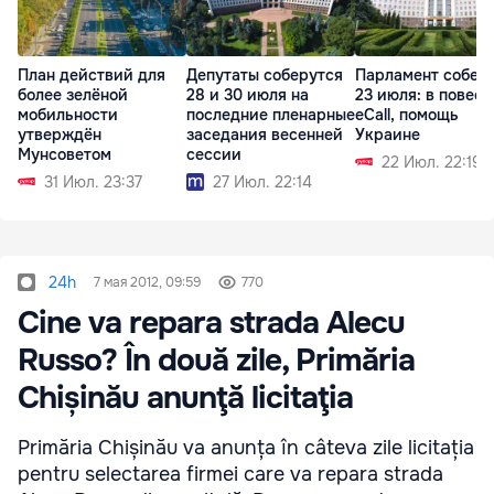
План действий для
Депутаты соберутся
Парламент собер
более зелёной
28 и 30 июля на
23 июля: в повест
мобильности
последние пленарные
eCall, помощь
утверждён
заседания весенней
Украине
Мунсоветом
сессии
22 Июл. 22:19
31 Июл. 23:37
27 Июл. 22:14
24h
7 мая 2012, 09:59
770
Cine va repara strada Alecu
Russo? În două zile, Primăria
Chișinău anunţă licitaţia
Primăria Chișinău va anunța în câteva zile licitația
pentru selectarea firmei care va repara strada