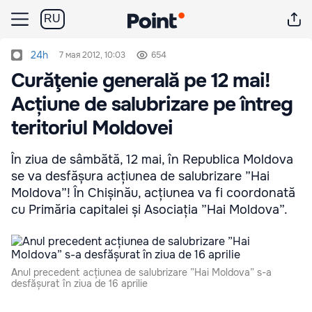
RU
24h
7 мая 2012, 10:03
654
Curăţenie generală pe 12 mai!
Acțiune de salubrizare pe întreg
teritoriul Moldovei
În ziua de sâmbătă, 12 mai, în Republica Moldova
se va desfășura acțiunea de salubrizare ”Hai
Moldova”! În Chișinău, acțiunea va fi coordonată
cu Primăria capitalei și Asociația ”Hai Moldova”.
Anul precedent acțiunea de salubrizare ”Hai Moldova” s-a
desfășurat în ziua de 16 aprilie