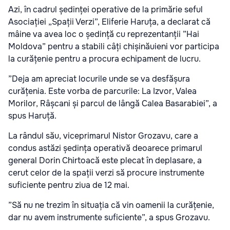
Azi, în cadrul ședinței operative de la primărie seful
Asociației „Spații Verzi”, Eliferie Haruța, a declarat că
mâine va avea loc o ședință cu reprezentanții ”Hai
Moldova” pentru a stabili câți chișinăuieni vor participa
la curățenie pentru a procura echipament de lucru.
”Deja am apreciat locurile unde se va desfășura
curățenia. Este vorba de parcurile: La Izvor, Valea
Morilor, Râșcani și parcul de lângă Calea Basarabiei”, a
spus Haruță.
La rândul său, viceprimarul Nistor Grozavu, care a
condus astăzi ședința operativă deoarece primarul
general Dorin Chirtoacă este plecat în deplasare, a
cerut celor de la spații verzi să procure instrumente
suficiente pentru ziua de 12 mai.
”Să nu ne trezim în situația că vin oamenii la curățenie,
dar nu avem instrumente suficiente”, a spus Grozavu.