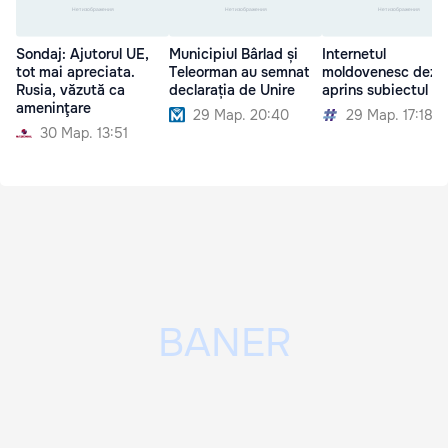
Sondaj: Ajutorul UE,
Municipiul Bârlad și
Internetul
tot mai apreciata.
Teleorman au semnat
moldovenesc dezb
Rusia, văzută ca
declarația de Unire
aprins subiectul Un
ameninţare
29 Мар. 20:40
29 Мар. 17:18
30 Мар. 13:51