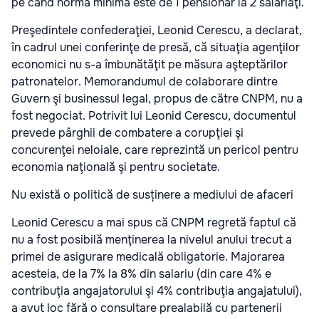
pe când norma minimă este de 1 pensionar la 2 salariaţi.
Preşedintele confederaţiei, Leonid Cerescu, a declarat,
în cadrul unei conferinţe de presă, că situaţia agenţilor
economici nu s-a îmbunătăţit pe măsura aşteptărilor
patronatelor. Memorandumul de colaborare dintre
Guvern şi businessul legal, propus de către CNPM, nu a
fost negociat. Potrivit lui Leonid Cerescu, documentul
prevede pârghii de combatere a corupţiei şi
concurenţei neloiale, care reprezintă un pericol pentru
economia naţională şi pentru societate.
Nu există o politică de susținere a mediului de afaceri
Leonid Cerescu a mai spus că CNPM regretă faptul că
nu a fost posibilă menţinerea la nivelul anului trecut a
primei de asigurare medicală obligatorie. Majorarea
acesteia, de la 7% la 8% din salariu (din care 4% e
contribuţia angajatorului şi 4% contribuţia angajatului),
a avut loc fără o consultare prealabilă cu partenerii