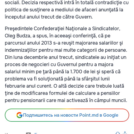
sociali. Decizia respectivă intră în totală contradicţie cu
politica de susţinere a mediului de afaceri anunţată la
începutul anului trecut de către Guvern.
Preşedintele Confederaţiei Naţionale a Sindicatelor,
Oleg Budza, a spus, în aceeaşi conferinţă, că pe
parcursul anului 2013 s-a reuşit majorarea salariilor şi
indemnizaţiilor pentru mai multe categorii de persoane.
Din luna decembrie anul trecut, sindicatele au iniţiat un
proces de negocieri cu Guvernul pentru a majora
salariul minim pe ţară până la 1.700 de lei şi speră că
problema va fi soluţionată până la sfârşitul lunii
februarie anul curent. O altă decizie care trebuie luată
ţine de modificarea formulei de calculare a pensiilor
pentru pensionarii care mai activează în câmpul muncii.
Подпишитесь на новости Point.md в Google