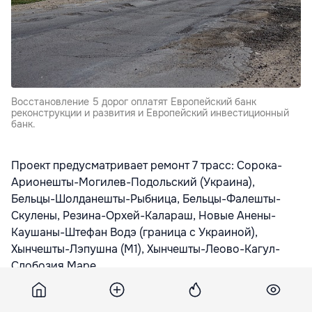
Восстановление 5 дорог оплатят Европейский банк
реконструкции и развития и Европейский инвестиционный
банк.
Проект предусматривает ремонт 7 трасс: Сорока-
Арионешты-Могилев-Подольский (Украина),
Бельцы-Шолданешты-Рыбница, Бельцы-Фалешты-
Скулены, Резина-Орхей-Калараш, Новые Анены-
Каушаны-Штефан Водэ (граница с Украиной),
Хынчешты-Лэпушна (M1), Хынчешты-Леово-Кагул-
Слобозия Маре.
Восстановление 5 дорог оплатят Европейский банк
реконструкции и развития и Европейский