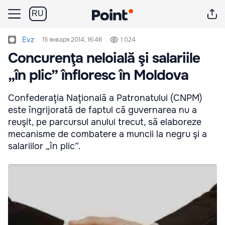
RU
Evz
15 января 2014, 16:46
1 024
Concurenţa neloială şi salariile
„în plic” înfloresc în Moldova
Confederaţia Naţională a Patronatului (CNPM)
este îngrijorată de faptul că guvernarea nu a
reuşit, pe parcursul anului trecut, să elaboreze
mecanisme de combatere a muncii la negru şi a
salariilor „în plic”.