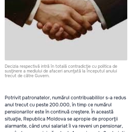
Decizia respectivă intră în totală contradicţie cu politica de
susţinere a mediului de afaceri anunţată la începutul anului
trecut de către Guvern.
Potrivit patronatelor, numărul contribuabililor s-a redus
anul trecut cu peste 200.000, în timp ce numărul
pensionarilor este în continuă creştere. În această
situaţie, Republica Moldova se apropie de proporţii
alarmante, când unui salariat îi va reveni un pensionar,