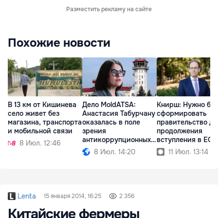
Разместить рекламу на сайте
Похожие новости
В 13 км от Кишинева
Дело MoldATSA:
Книрш: Нужно бы
село живет без
Анастасия Табурчану
сформировать
магазина, транспорта
оказалась в поле
правительство дл
и мобильной связи
зрения
продолжения
антикоррупционных
вступления в ЕС
8 Июл. 12:46
органов
8 Июл. 14:20
11 Июл. 13:14
Lenta
15 января 2014, 16:25
2 356
Китайские фермеры