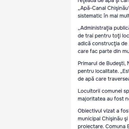
reţeaua de apă şi cana
„Apă-Canal Chişinău”
sistematic în mai mul
„Administraţia publică
de trai pentru toţi l
adică construcţia de d
care fac parte din mun
Primarul de Budeşti, 
pentru localitate. „E
de apă care traverse
Locuitorii comunei sp
majoritatea au fost 
Obiectivul vizat a fos
municipal Chişinău şi
proiectare. Comuna Bu