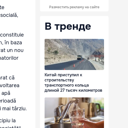
te
Разместить рекламу на сайте
socială,
В тренде
constituie
n, în baza
rat un nou
atorilor
Китай приступил к
arat că
строительству
voltarea
транспортного кольца
длиной 27 тысяч километров
a apă
erioadă
i mai târziu.
ipiu la