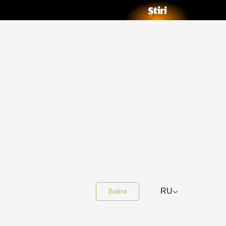
⌵
RU
Войти