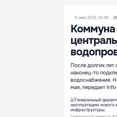
5 мая 2012, 15:45
Коммуна
централ
водопро
После долгих лет
наконец-то подкл
водоснабжения. Н
мая, передает Info
Генеральный директор АО 