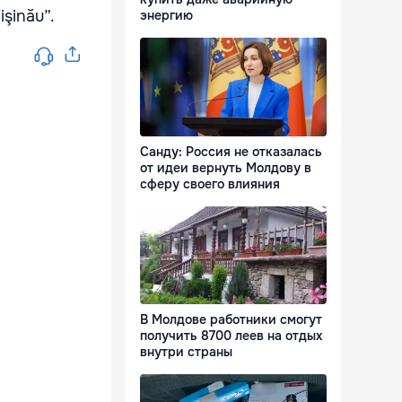
işinău”.
энергию
Санду: Россия не отказалась
от идеи вернуть Молдову в
сферу своего влияния
В Молдове работники смогут
получить 8700 леев на отдых
внутри страны