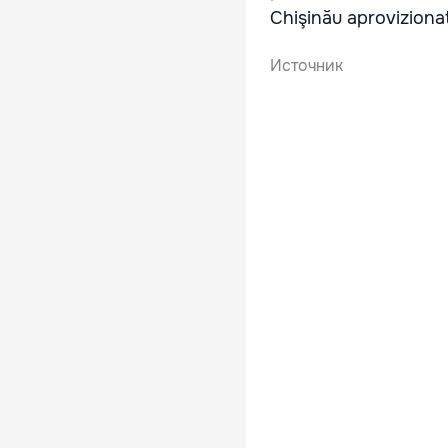
Chişinău aproviziona
Источник