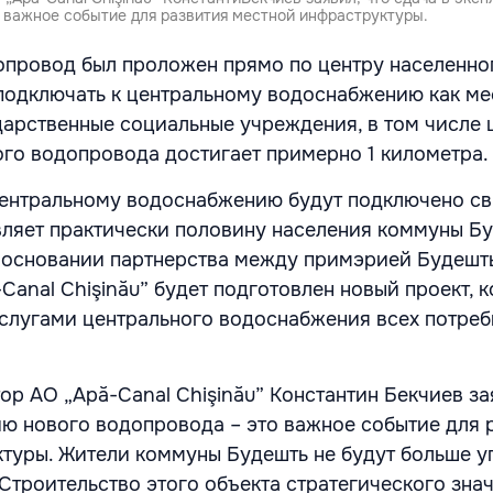
о важное событие для развития местной инфраструктуры.
провод был проложен прямо по центру населенног
 подключать к центральному водоснабжению как ме
ударственные социальные учреждения, в том числе 
го водопровода достигает примерно 1 километра
центральному водоснабжению будут подключено с
авляет практически половину населения коммуны Бу
а основании партнерства между примэрией Будешт
Canal Chişinău” будет подготовлен новый проект, 
услугами центрального водоснабжения всех потре
р АО „Apă-Canal Chişinău” Константин Бекчиев за
ию нового водопровода – это важное событие для 
туры. Жители коммуны Будешть не будут больше у
 Строительство этого объекта стратегического зна