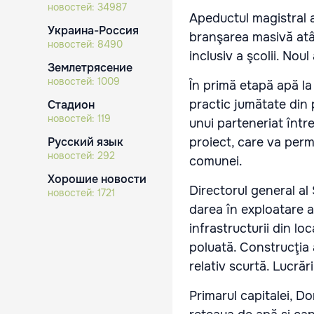
новостей:
34987
Apeductul magistral a 
Украина-Россия
branşarea masivă atât 
новостей:
8490
inclusiv a şcolii. No
Землетрясение
новостей:
1009
În primă etapă apă la
practic jumătate din p
Стадион
новостей:
119
unui parteneriat într
Русский язык
proiect, care va perm
новостей:
292
comunei.
Хорошие новости
Directorul general al
новостей:
1721
darea în exploatare 
infrastructurii din l
poluată. Construcţia 
relativ scurtă. Lucrăr
Primarul capitalei, D