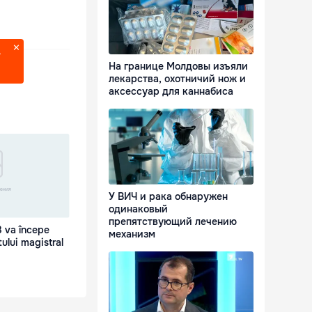
?
На границе Молдовы изъяли
лекарства, охотничий нож и
аксессуар для каннабиса
У ВИЧ и рака обнаружен
одинаковый
препятствующий лечению
8 va începe
механизм
ului magistral