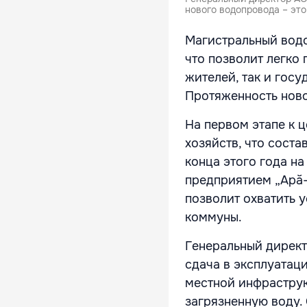
нового водопровода – эт
Магистральный водо
что позволит легко
жителей, так и гос
Протяженность ново
На первом этапе к 
хозяйств, что сост
конца этого года н
предприятием „Apă-
позволит охватить 
коммуны.
Генеральный директо
сдача в эксплуатац
местной инфраструк
загрязненную воду.