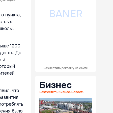
о пункта,
стных
школы.
.
выше 1200
дешть. До
ь и
который
Разместить рекламу на сайте
бителей
Бизнес
явил, что
Разместить бизнес-новость
развития
потреблять
чения было