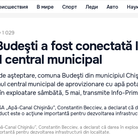
оисшествия
В мире
Спорт
Леди
Авто
Нау
1 029
deşti a fost conectată 
 central municipal
de aşteptare, comuna Budeşti din municipiul Chiş
ul central municipal de aprovizionare cu apă pota
în exploatare sâmbătă, 5 mai, transmite Info-Pri
pă-Canal Chişinău”, Constantin Becciev, a declarat că darea în exploa
rtantă pentru dezvoltarea infrastructurii din localitate.