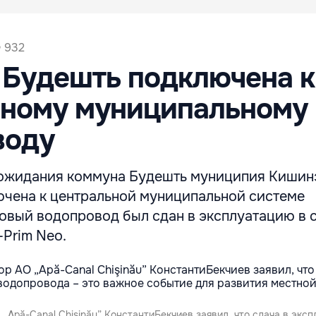
932
 Будешть подключена к
ьному муниципальному
воду
 ожидания коммуна Будешть муниципия Кишин
ючена к центральной муниципальной системе
овый водопровод был сдан в эксплуатацию в с
-Prim Neo.
„Apă-Canal Chişinău” КонстантиБекчиев заявил, что сдача в экс