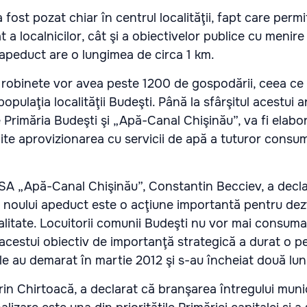
fost pozat chiar în centrul localităţii, fapt care permi
a localnicilor, cât şi a obiectivelor publice cu menire 
ul apeduct are o lungimea de circa 1 km.
 robinete vor avea peste 1200 de gospodării, ceea ce 
opulaţia localităţii Budeşti. Până la sfârşitul acestui a
e Primăria Budeşti şi „Apă-Canal Chişinău”, va fi elabo
ite aprovizionarea cu servicii de apă a tuturor consum
 SA „Apă-Canal Chişinău”, Constantin Becciev, a decl
a noului apeduct este o acţiune importantă pentru dez
ocalitate. Locuitorii comunii Budeşti nu vor mai consum
acestui obiectiv de importanţă strategică a durat o p
ile au demarat în martie 2012 şi s-au încheiat două lun
orin Chirtoacă, a declarat că branşarea întregului munic