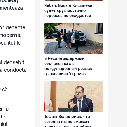
societăţii
Чебан: Вода в Кишиневе
lementează
будет круглосуточно,
перебоев не ожидается
ilor decente
ă modernă,
calităţile
В Резине задержали
ul deosebit
объявленного в
международный розыск
 la conducta
гражданина Украины
u că
iliul
 de
Тофан: Велик риск, что
сегодня мы не сможем
lui
купить даже аварийную