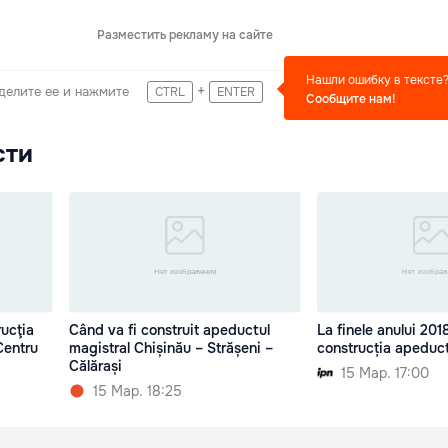
Разместить рекламу на сайте
Нашли ошибку в тексте
+
делите ее и нажмите
CTRL
ENTER
Сообщите нам!
сти
ucţia
Când va fi construit apeductul
La finele anului 201
Centru
magistral Chișinău – Strășeni –
construcția apeduct
Călărași
15 Мар. 17:00
15 Мар. 18:25