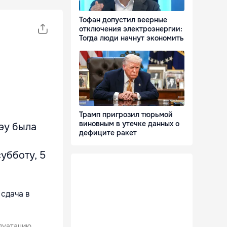
Тофан допустил веерные
отключения электроэнергии:
Тогда люди начнут экономить
Трамп пригрозил тюрьмой
виновным в утечке данных о
эу была
дефиците ракет
убботу, 5
плуатацию