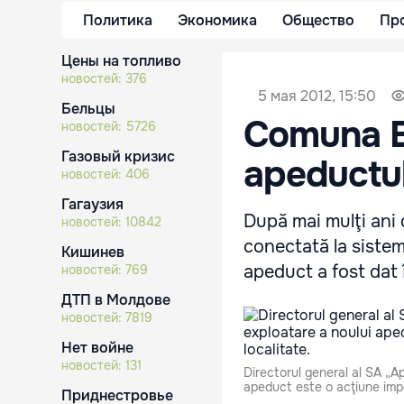
Политика
Экономика
Общество
Пр
Цены на топливо
новостей:
376
5 мая 2012, 15:50
Бельцы
Comuna Bu
новостей:
5726
Газовый кризис
apeductul
новостей:
406
Гагаузия
După mai mulţi ani 
новостей:
10842
conectată la sistem
Кишинев
apeduct a fost dat 
новостей:
769
ДТП в Молдове
новостей:
7819
Нет войне
новостей:
131
Directorul general al SA „A
apeduct este o acţiune impo
Приднестровье