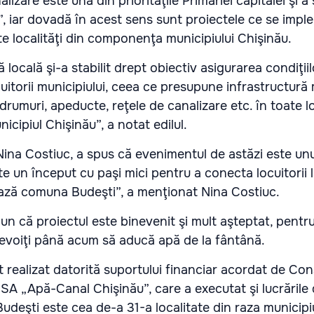
lizare este una din priorităţile Primăriei capitalei şi a 
, iar dovadă în acest sens sunt proiectele ce se imp
te localităţi din componenţa municipiului Chişinău.
 locală şi-a stabilit drept obiectiv asigurarea condiţi
ocuitorii municipiului, ceea ce presupune infrastructur
rumuri, apeducte, reţele de canalizare etc. în toate lo
icipiul Chişinău”, a notat edilul.
Nina Costiuc, a spus că evenimentul de astăzi este un
ste un început cu paşi mici pentru a conecta locuitorii
ază comuna Budeşti”, a menţionat Nina Costiuc.
un că proiectul este binevenit şi mult aşteptat, pentr
nevoiţi până acum să aducă apă de la fântână.
t realizat datorită suportului financiar acordat de Cons
 SA „Apă-Canal Chişinău”, care a executat şi lucrările
deşti este cea de-a 31-a localitate din raza municipiu