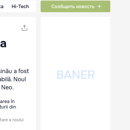
ка
Hi-Tech
Сообщить новость
la
inău a fost
bilă. Noul
m Neo.
tare a noului