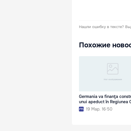
Нашли ошибку в тексте?
Вы
Похожие ново
Germania va finanţa constr
unui apeduct în Regiunea 
19 Мар. 16:50