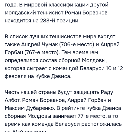
года. В мировой классификации другой
молдавский теннисист Роман Борванов
находится на 283-й позиции.
В список лучших теннисистов мира входят
также Андрей Чумак (706-е место) и Андрей
Горбан (767-е место).
Тем временем
определился состав сборной Молдовы,
которая сыграет с командой Беларуси 10 и 12
февраля на Кубке Дэвиса.
Честь нашей страны будут защищать Раду
Албот, Роман Борванов, Андрей Горбан и
Максим Дубаренко. В рейтинге Кубка Дэвиса
сборная Молдовы занимает 77-е место, в то
время как команда Беларуси расположилась
на 51-й позиции.