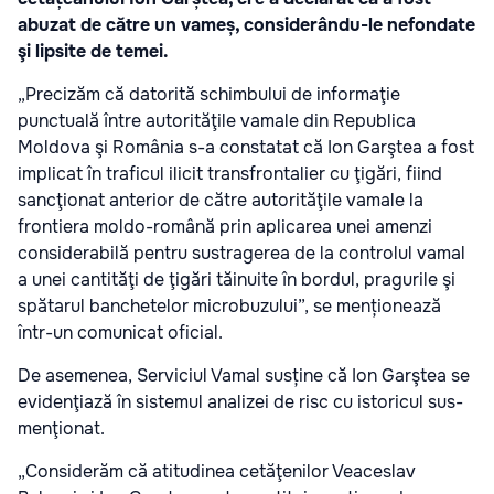
abuzat de către un vameș, considerându-le nefondate
şi lipsite de temei.
„Precizăm că datorită schimbului de informaţie
punctuală între autorităţile vamale din Republica
Moldova şi România s-a constatat că Ion Garştea a fost
implicat în traficul ilicit transfrontalier cu ţigări, fiind
sancţionat anterior de către autorităţile vamale la
frontiera moldo-română prin aplicarea unei amenzi
considerabilă pentru sustragerea de la controlul vamal
a unei cantităţi de ţigări tăinuite în bordul, pragurile şi
spătarul banchetelor microbuzului”, se menționează
într-un comunicat oficial.
De asemenea, Serviciul Vamal susține că Ion Garştea se
evidenţiază în sistemul analizei de risc cu istoricul sus-
menţionat.
„Considerăm că atitudinea cetăţenilor Veaceslav