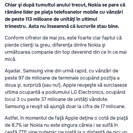
Chiar şi după tumultul anului trecut, Nokia se pare că
rămâne lider pe piaţa telefoanelor mobile cu vânzări
de peste 113 milioane de unităţi în ultimul
trimestru.
Asta nu înseamnă că lucrurile stau bine.
Conform cifrelor de mai jos, este foarte clar faptul că
pierde clienţi la greu, diferenţa dintre Nokia şi
următoarea companie din top devenind din ce în ce mai
mică.
Aşadar, Samsung vine din urmă rapid, cu vânzări de
peste 97 de milioane de terminale ocupând poziţia a
doua şi, surpriză (sau nu!), Apple reuşeşte să surclaseze
ultima ocupantă a podiumului LG Electronics, ocupând
locul 3 cu peste 37 milioane de unităţi vândute.
Samsung a reuşit să ajungă doar la cifra de 17 milioane.
Astfel, în momentul de faţă
Apple deţine o cotă de piaţă
de 8,7%
iar Nokia nu este singura căreia i se sulfă în
ceafă.
ZTE vine puternic pe piaţă la o distanţă de nici un