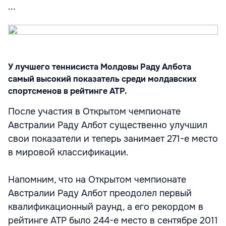
...
У лучшего теннисиста Молдовы Раду Албота
самый высокий показатель среди молдавских
спортсменов в рейтинге ATP.
После участия в Открытом чемпионате
Австралии Раду Албот существенно улучшил
свои показатели и теперь занимает 271-е место
в мировой классификации.
Напомним, что на Открытом чемпионате
Австралии Раду Албот преодолел первый
квалификационный раунд, а его рекордом в
рейтинге ATP было 244-е место в сентябре 2011