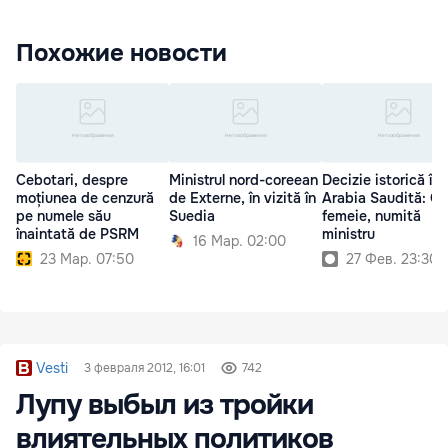
Похожие новости
Cebotari, despre
Ministrul nord-coreean
Decizie istorică în
moțiunea de cenzură
de Externe, în vizită în
Arabia Saudită: O
pe numele său
Suedia
femeie, numită
înaintată de PSRM
ministru
16 Мар. 02:00
23 Мар. 07:50
27 Фев. 23:30
Vesti
3 февраля 2012, 16:01
742
Лупу выбыл из тройки
влиятельных политиков