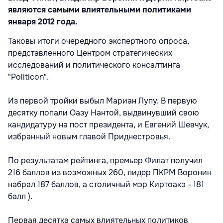
являются самыми влиятельными политиками
января 2012 года.
Таковы итоги очередного экспертного опроса,
представленного Центром стратегических
исследований и политического консалтинга
"Politicon".
Из первой тройки выбыл Мариан Лупу. В первую
десятку попали Оазу Нантой, выдвинувший свою
кандидатуру на пост президента, и Евгений Шевчук,
избранный новым главой Приднестровья.
По результатам рейтинга, премьер Филат получил
216 баллов из возможных 260, лидер ПКРМ Воронин
набрал 187 баллов, а столичный мэр Киртоакэ - 181
балл ).
Первая десятка самых влиятельных политиков