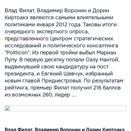
Влад Филат, Владимир Воронин и Дорин
Киртоакэ являются самыми влиятельными
политиками января 2012 года. Таковы итоги
очередного экспертного опроса,
представленного Центром стратегических
исследований и политического консалтинга
"Politicon". Из первой тройки выбыл Мариан
Лупу. В первую десятку попали Оазу Нантой,
выдвинувший свою кандидатуру на пост
президента, и Евгений Шевчук, избранный
новым главой Приднестровья. По результатам
рейтинга, премьер Филат получил 216 баллов
из возможных 260, лидер ...
Влад Филат, Владимир Воронин и Дорин Киртоакэ