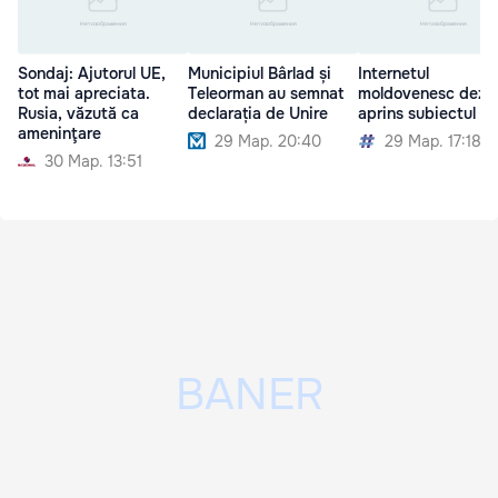
Sondaj: Ajutorul UE,
Municipiul Bârlad și
Internetul
tot mai apreciata.
Teleorman au semnat
moldovenesc dezb
Rusia, văzută ca
declarația de Unire
aprins subiectul Un
ameninţare
29 Мар. 20:40
29 Мар. 17:18
30 Мар. 13:51