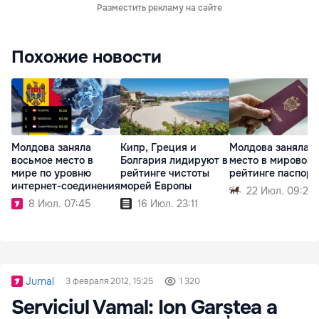
Разместить рекламу на сайте
Похожие новости
Молдова заняла
Кипр, Греция и
Молдова заняла 4
восьмое место в
Болгария лидируют в
место в мировом
мире по уровню
рейтинге чистоты
рейтинге паспорт
интернет-соединения
морей Европы
22 Июл. 09:29
8 Июл. 07:45
16 Июл. 23:11
Jurnal
3 февраля 2012, 15:25
1 320
Serviciul Vamal: Ion Garștea a