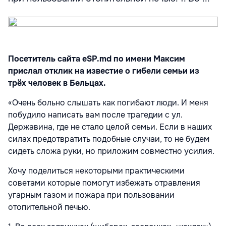
Посетитель сайта eSP.md по имени Максим
прислал отклик на известие о гибели семьи из
трёх человек в Бельцах.
«Очень больно слышать как погибают люди. И меня
побудило написать вам после трагедии с ул.
Державина, где не стало целой семьи. Если в наших
силах предотвратить подобные случаи, то не будем
сидеть сложа руки, но приложим совместно усилия.
Хочу поделиться некоторыми практическими
советами которые помогут избежать отравления
угарным газом и пожара при пользовании
отопительной печью.