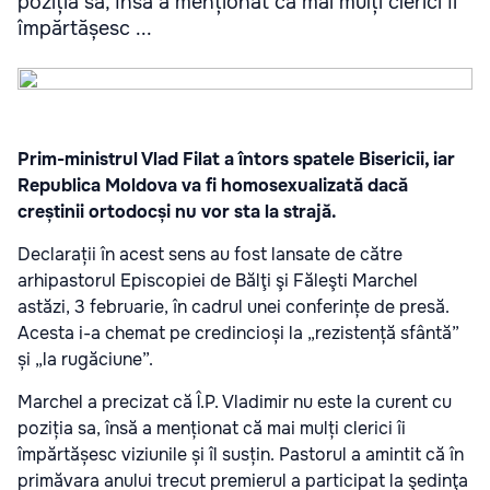
poziția sa, însă a menționat că mai mulți clerici îi
împărtășesc ...
Prim-ministrul Vlad Filat a întors spatele Bisericii, iar
Republica Moldova va fi homosexualizată dacă
creștinii ortodocși nu vor sta la strajă.
Declarații în acest sens au fost lansate de către
arhipastorul Episcopiei de Bălţi şi Făleşti Marchel
astăzi, 3 februarie, în cadrul unei conferințe de presă.
Acesta i-a chemat pe credincioși la „rezistență sfântă”
și „la rugăciune”.
Marchel a precizat că Î.P. Vladimir nu este la curent cu
poziția sa, însă a menționat că mai mulți clerici îi
împărtășesc viziunile și îl susțin. Pastorul a amintit că în
primăvara anului trecut premierul a participat la şedinţa