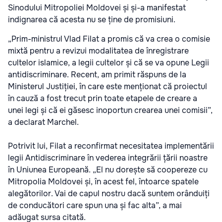
Sinodului Mitropoliei Moldovei și și-a manifestat
indignarea că acesta nu se ține de promisiuni.
„Prim-ministrul Vlad Filat a promis că va crea o comisie
mixtă pentru a revizui modalitatea de înregistrare
cultelor islamice, a legii cultelor și că se va opune Legii
antidiscriminare. Recent, am primit răspuns de la
Ministerul Justiției, în care este menționat că proiectul
în cauză a fost trecut prin toate etapele de creare a
unei legi și că ei găsesc inoportun crearea unei comisii”,
a declarat Marchel.
Potrivit lui, Filat a reconfirmat necesitatea implementării
legii Antidiscriminare în vederea integrării țării noastre
în Uniunea Europeană. „El nu dorește să coopereze cu
Mitropolia Moldovei și, în acest fel, întoarce spatele
alegătorilor. Vai de capul nostru dacă suntem orânduiți
de conducători care spun una și fac alta”, a mai
adăugat sursa citată.