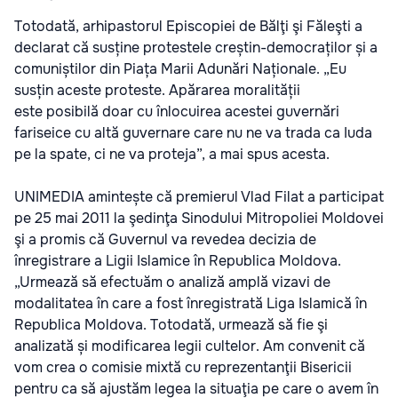
Totodată, arhipastorul Episcopiei de Bălţi şi Făleşti a
declarat că susține protestele creștin-democraților și a
comuniștilor din Piața Marii Adunări Naționale. „Eu
susțin aceste proteste. Apărarea moralității
este posibilă doar cu înlocuirea acestei guvernări
fariseice cu altă guvernare care nu ne va trada ca Iuda
pe la spate, ci ne va proteja”, a mai spus acesta.
UNIMEDIA amintește că premierul Vlad Filat a participat
pe 25 mai 2011 la şedinţa Sinodului Mitropoliei Moldovei
şi a promis că Guvernul va revedea decizia de
înregistrare a Ligii Islamice în Republica Moldova.
„Urmează să efectuăm o analiză amplă vizavi de
modalitatea în care a fost înregistrată Liga Islamică în
Republica Moldova. Totodată, urmează să fie şi
analizată și modificarea legii cultelor. Am convenit că
vom crea o comisie mixtă cu reprezentanţii Bisericii
pentru ca să ajustăm legea la situaţia pe care o avem în