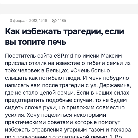
3 февраля 2012, 15:16
1 185
Как избежать трагедии, если
вы топите печь
Посетитель сайта eSP.md по имени Максим
прислал отклик на известие о гибели семьи из
трёх человек в Бельцах. «Очень больно
слышать как погибают люди. И меня побудило
написать вам после трагедии с ул. Державина,
где не стало целой семьи. Если в наших силах
предотвратить подобные случаи, то не будем
сидеть сложа руки, но приложим совместно
усилия. Хочу поделиться некоторыми
практическими советами которые помогут
избежать отравления угарным газом и пожара
при пользовании отопительной печью. 1. Во ...