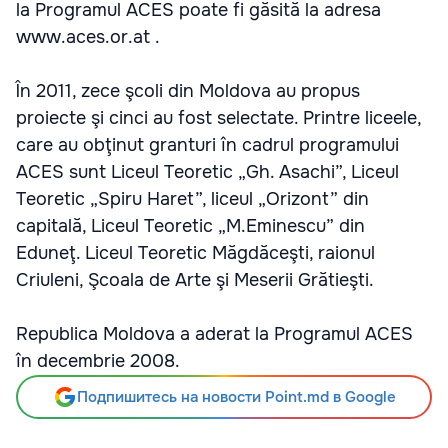
la Programul ACES poate fi găsită la adresa
www.aces.or.at .
În 2011, zece şcoli din Moldova au propus
proiecte şi cinci au fost selectate. Printre liceele,
care au obţinut granturi în cadrul programului
ACES sunt Liceul Teoretic „Gh. Asachi”, Liceul
Teoretic „Spiru Haret”, liceul „Orizont” din
capitală, Liceul Teoretic „M.Eminescu” din
Eduneţ. Liceul Teoretic Măgdăceşti, raionul
Criuleni, Şcoala de Arte şi Meserii Grătieşti.
Republica Moldova a aderat la Programul ACES
în decembrie 2008.
Подпишитесь на новости Point.md в Google