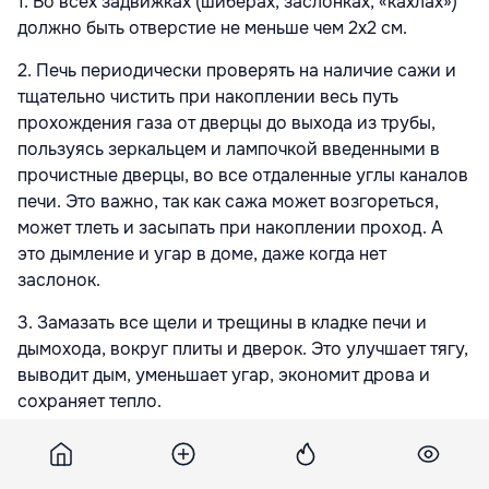
1. Во всех задвижках (шиберах, заслонках, «кахлах»)
должно быть отверстие не меньше чем 2х2 см.
2. Печь периодически проверять на наличие сажи и
тщательно чистить при накоплении весь путь
прохождения газа от дверцы до выхода из трубы,
пользуясь зеркальцем и лампочкой введенными в
прочистные дверцы, во все отдаленные углы каналов
печи. Это важно, так как сажа может возгореться,
может тлеть и засыпать при накоплении проход. А
это дымление и угар в доме, даже когда нет
заслонок.
3. Замазать все щели и трещины в кладке печи и
дымохода, вокруг плиты и дверок. Это улучшает тягу,
выводит дым, уменьшает угар, экономит дрова и
сохраняет тепло.
4. Ознакомиться с особенностями той или иной
конструкции печи и правилами растопки (у печников