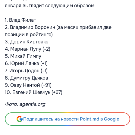
января выглядит следующим образом:
1. Влад Филат
2. Владимир Воронин (за месяц прибавил две
позиции в рейтинге)
3. Дорин Киртоакэ
4. Мариан Лупу (-2)
5. Михай Гимпу
6. Юрий Лянкэ (+1)
7. Игорь Додон (-1)
8. Думитру Дьяков
9. Оазу Нантой (+91)
10. Евгений Шевчук (+67)
Фото: agentia.org
Подпишитесь на новости Point.md в Google