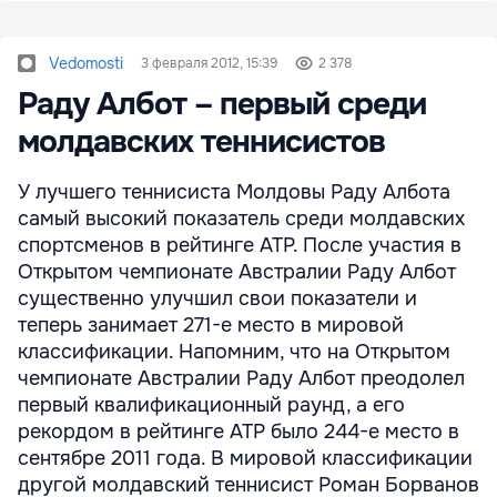
Vedomosti
3 февраля 2012, 15:39
2 378
Раду Албот – первый среди
молдавских теннисистов
У лучшего теннисиста Молдовы Раду Албота
самый высокий показатель среди молдавских
спортсменов в рейтинге ATP. После участия в
Открытом чемпионате Австралии Раду Албот
существенно улучшил свои показатели и
теперь занимает 271-е место в мировой
классификации. Напомним, что на Открытом
чемпионате Австралии Раду Албот преодолел
первый квалификационный раунд, а его
рекордом в рейтинге ATP было 244-е место в
сентябре 2011 года. В мировой классификации
другой молдавский теннисист Роман Борванов