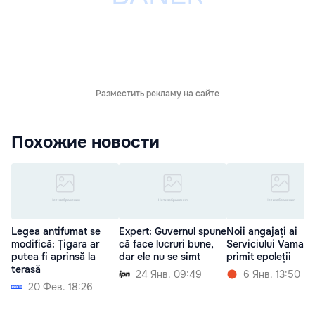
Разместить рекламу на сайте
Похожие новости
Legea antifumat se
Expert: Guvernul spune
Noii angajați ai
modifică: Țigara ar
că face lucruri bune,
Serviciului Vamal ș
putea fi aprinsă la
dar ele nu se simt
primit epoleții
terasă
24 Янв. 09:49
6 Янв. 13:50
20 Фев. 18:26