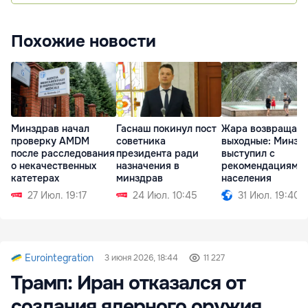
Похожие новости
Минздрав начал
Гаснаш покинул пост
Жара возвращает
проверку AMDM
советника
выходные: Минзд
после расследования
президента ради
выступил с
о некачественных
назначения в
рекомендациями 
катетерах
минздрав
населения
27 Июл. 19:17
24 Июл. 10:45
31 Июл. 19:40
Eurointegration
3 июня 2026, 18:44
11 227
Трамп: Иран отказался от
создания ядерного оружия