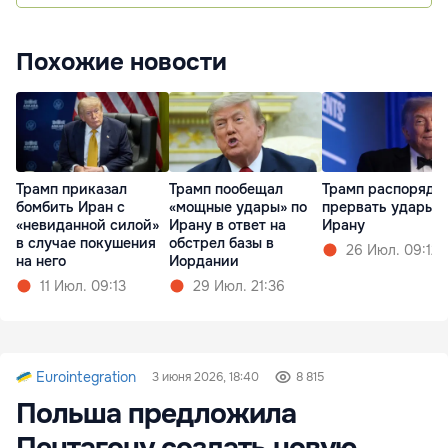
Похожие новости
Трамп приказал
Трамп пообещал
Трамп распоряди
бомбить Иран с
«мощные удары» по
прервать удары п
«невиданной силой»
Ирану в ответ на
Ирану
в случае покушения
обстрел базы в
26 Июл. 09:12
на него
Иордании
11 Июл. 09:13
29 Июл. 21:36
Eurointegration
3 июня 2026, 18:40
8 815
Польша предложила