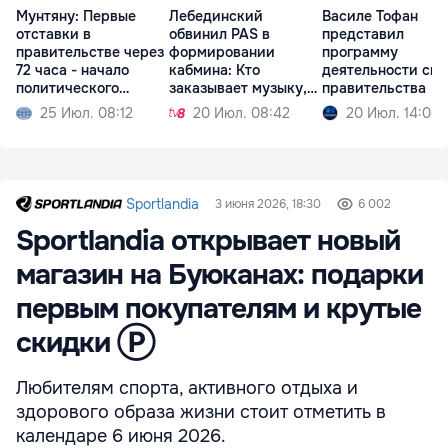
Мунтяну: Первые
Лебединский
Василе Тофан
отставки в
обвинил PAS в
представил
правительстве через
формировании
программу
72 часа - начало
кабмина: Кто
деятельности сво
политического
заказывает музыку,
правительства
кризиса
тот и танцует
25 Июл. 08:12
20 Июл. 08:42
20 Июл. 14:08
Sportlandia
3 июня 2026, 18:30
6 002
Sportlandia открывает новый
магазин на Буюканах: подарки
первым покупателям и крутые
скидки Ⓟ
Любителям спорта, активного отдыха и
здорового образа жизни стоит отметить в
календаре 6 июня 2026.