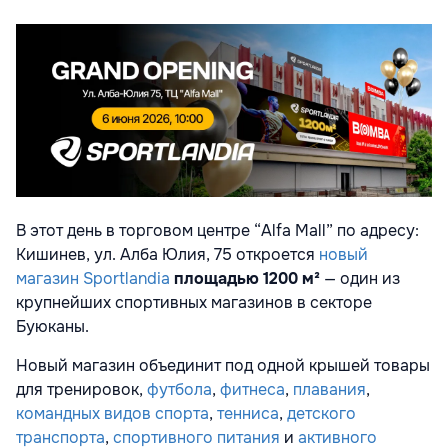
В этот день в торговом центре “Alfa Mall” по адресу:
Кишинев, ул. Алба Юлия, 75 откроется
новый
магазин Sportlandia
площадью 1200 м²
— один из
крупнейших спортивных магазинов в секторе
Буюканы.
Новый магазин объединит под одной крышей товары
для тренировок,
футбола
,
фитнеса
,
плавания
,
командных видов спорта
,
тенниса
,
детского
транспорта
,
спортивного питания
и
активного