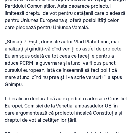
Partidului Comuniștilor. Asta deoarece proiectul
limitează dreptul de vot pentru cetățenii care pledează
pentru Uniunea Europeană și oferă posibilități celor
care pledează pentru Uniunea Vamală.
„Stimați PD-iști, domnule autor Vlad Plahotniuc, mai
analizați și gîndiți-vă cînd veniți cu astfel de proiecte.
Eu am spus odată ca tot ceea ce faceți e pentru a
aduce PCRM la guvernare și atunci va fi pus punct
cursului european. Iată ce înseamnă să faci politică
mare atunci cînd nu prea știi «a scrie versuri»”, a spus
Ghimpu.
Liberalii au declarat că au expediat o adresare Consiliul
Europei, Comisiei de la Veneția, ambasadelor UE, în
care argumentează că proiectul încalcă Constituția și
dreptul de vot al cetățenilor țării.