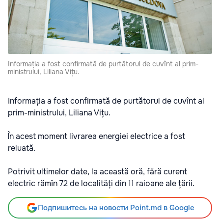
Informația a fost confirmată de purtătorul de cuvînt al prim-
ministrului, Liliana Vițu.
Informația a fost confirmată de purtătorul de cuvînt al
prim-ministrului, Liliana Vițu.
În acest moment livrarea energiei electrice a fost
reluată.
Potrivit ultimelor date, la această oră, fără curent
electric rămîn 72 de localități din 11 raioane ale țării.
Подпишитесь на новости Point.md в Google