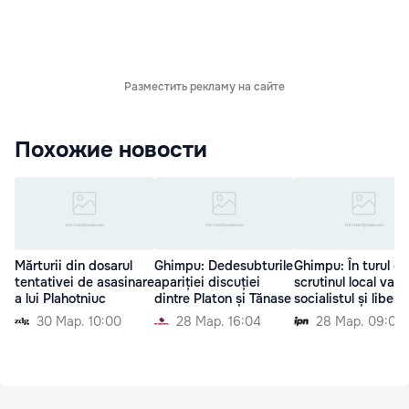
Разместить рекламу на сайте
Похожие новости
Mărturii din dosarul
Ghimpu: Dedesubturile
Ghimpu: În turul do
tentativei de asasinare
apariției discuției
scrutinul local va fi
a lui Plahotniuc
dintre Platon și Tănase
socialistul și liberal
30 Мар. 10:00
28 Мар. 16:04
28 Мар. 09:00