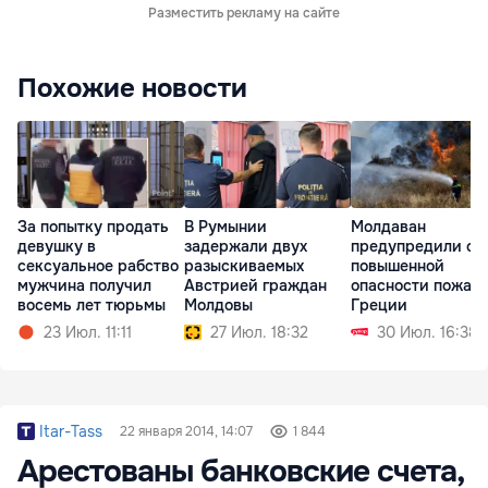
Разместить рекламу на сайте
Похожие новости
За попытку продать
Молдаван
В Румынии
девушку в
предупредили о
задержали двух
сексуальное рабство
повышенной
разыскиваемых
мужчина получил
опасности пожаро
Австрией граждан
восемь лет тюрьмы
Греции
Молдовы
23 Июл. 11:11
30 Июл. 16:38
27 Июл. 18:32
Itar-Tass
22 января 2014, 14:07
1 844
Арестованы банковские счета,