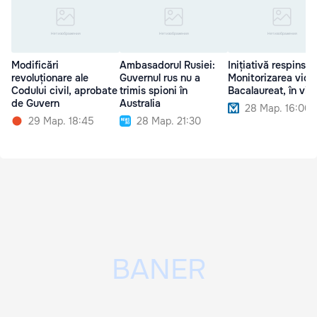
Modificări
Ambasadorul Rusiei:
Inițiativă respinsă:
revoluționare ale
Guvernul rus nu a
Monitorizarea vide
Codului civil, aprobate
trimis spioni în
Bacalaureat, în vig
de Guvern
Australia
28 Мар. 16:00
29 Мар. 18:45
28 Мар. 21:30