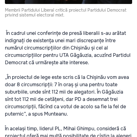
Membrii Partidului Liberal critică proiectul Partidului Democrat
privind sistemul electoral mixt.
În cadrul unei conferințe de presă liberalii s-au arătat
indignați de existența unei mari discrepanțe între
numărul circumscripțiilor din Chișinău și cel al
circumscripțiilor pentru UTA Găgăuzia, acuzînd Partidul
Democrat că urmărește alte interese.
„În proiectul de lege este scris că la Chișinău vom avea
doar 8 circumscripții: 7 în oraș și una pentru toate
suburbiile, unde sînt 112 mii de alegatori. În Găgăuzia
sînt tot 112 mii de cetățeni, dar PD a desemnat trei
circumscripții, făcînd ca votul de acolo sa fie la fel de
puternic”, a spus Munteanu.
În același timp, liderul PL, Mihai Ghimpu, consideră că
proiectul oferă mai multă posibilitate de cîștig la alegeri