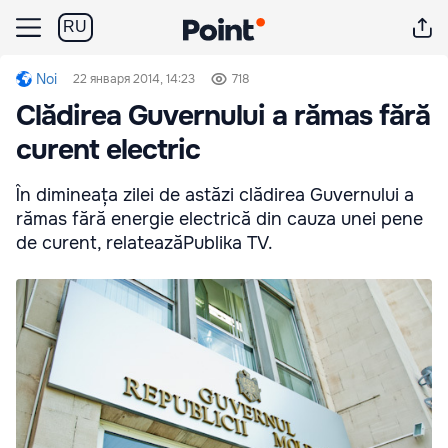
RU
Noi
22 января 2014, 14:23
718
Clădirea Guvernului a rămas fără
curent electric
În dimineața zilei de astăzi clădirea Guvernului a
rămas fără energie electrică din cauza unei pene
de curent, relateazăPublika TV.