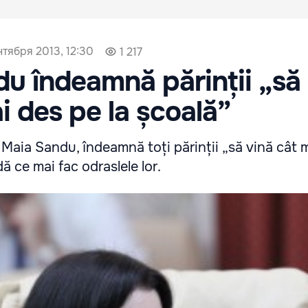
нтября 2013, 12:30
1 217
u îndeamnă părinții „să
i des pe la școală”
, Maia Sandu, îndeamnă toți părinții „să vină cât 
dă ce mai fac odraslele lor.