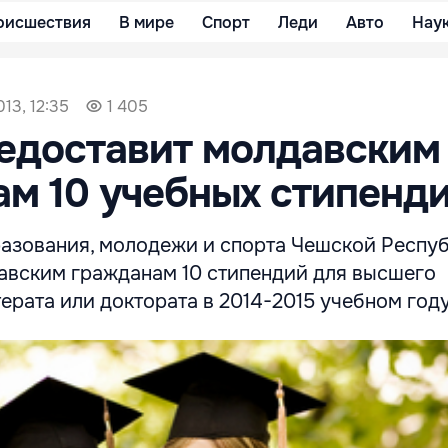
оисшествия
В мире
Спорт
Леди
Авто
Нау
13, 12:35
1 405
едоставит молдавским
м 10 учебных стипенд
азования, молодежи и спорта Чешской Респу
авским гражданам 10 стипендий для высшего
ерата или доктората в 2014-2015 учебном году