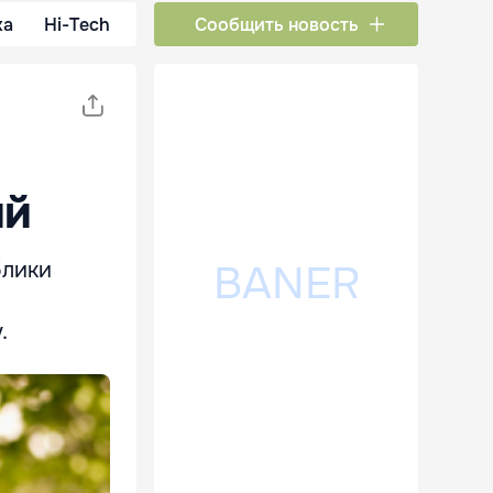
ка
Hi-Tech
Сообщить новость
ий
блики
.