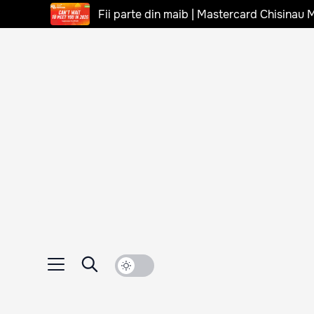
Fii parte din maib | Mastercard Chisinau 