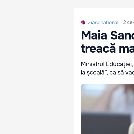
2 се
Ziarulnational
Maia Sand
treacă ma
Ministrul Educației
la școală”, ca să va