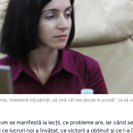
ndu, îndeamnă toți părinții „să vină cât mai des pe la școală”, ca să 
cum se manifestă la lecții, ce probleme are, iar când s
 ce lucruri noi a învățat, ce victorii a obținut și ce l-a 