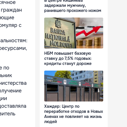
В центре Кишинева
сячное
задержали мужчину,
я граждан
ранившего прохожего ножом
ающие
рмуляр с
иальностям:
 ресурсами,
НБМ повышает базовую
ставку до 7,5% годовых:
кредиты станут дороже
е по
льник
нистерства
олучение
дии
доставляла
Хаждер: Центр по
переработке отходов в Новых
витель
Аненах не повлияет на жизнь
людей