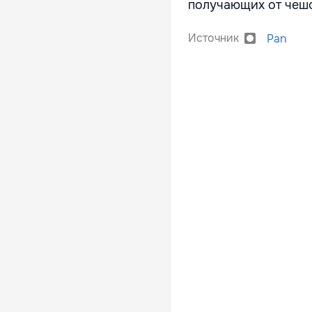
получающих от чешс
Источник
Pan