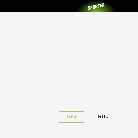
⌵
RU
Войти