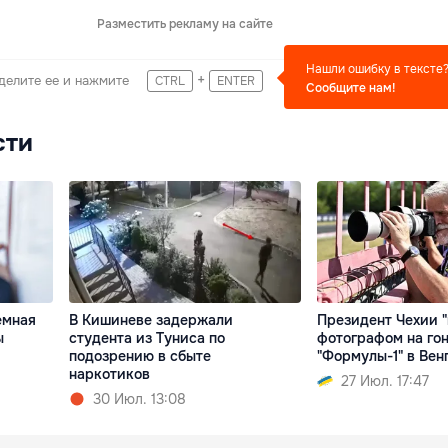
Разместить рекламу на сайте
Нашли ошибку в тексте
+
делите ее и нажмите
CTRL
ENTER
Сообщите нам!
сти
емная
В Кишиневе задержали
Президент Чехии "
ы
студента из Туниса по
фотографом на го
подозрению в сбыте
"Формулы-1" в Вен
наркотиков
27 Июл. 17:47
30 Июл. 13:08