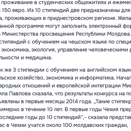
 проживание в студенческих общежитиях и ежеме
 150 евро. Из 10 стипендий две предназначены дл
а, проживающих в приднестровском регионе. Жел
данной программе могут заполнить электронный фо
а Министерства просвещения Республики Молдова.
стипендий с обучением на чешском языке по спец
, экономика, экология, управление человеческими
льности и медицина.
к же 3 стипендии с обучением на английском язык
льское хозяйство, экономика и информатика. Нача
ародных отношений и европейской интеграции Ми
а Павлова сказала, что результаты конкурса на п
ъявлены в первые месяцы 2014 года. „Такие стипен
имерно в течение 10 лет. В первые годы Чехия пре
последние годы до 10 стипендий”,- сказала предста
ас в Чехии учатся около 100 молдавских граждан,