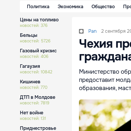
Политика
Экономика
Общество
Пр
Цены на топливо
новостей:
376
2 сентября 20
Pan
Бельцы
Чехия пр
новостей:
5726
Газовый кризис
граждана
новостей:
406
Гагаузия
Министерство обр
новостей:
10842
предоставит молд
Кишинев
образования, маст
новостей:
770
ДТП в Молдове
новостей:
7819
Нет войне
новостей:
131
Приднестровье