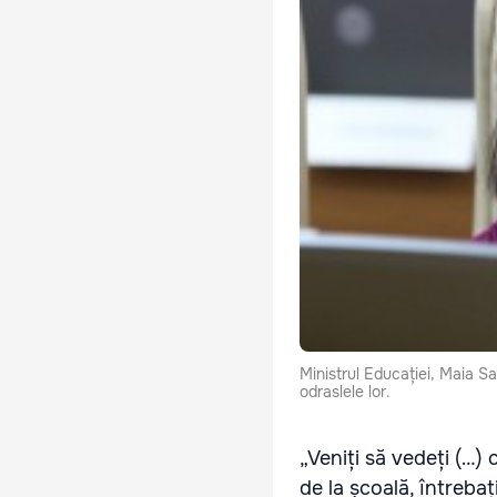
Ministrul Educației, Maia Sa
odraslele lor.
„Veniți să vedeți (…) 
de la școală, întrebați