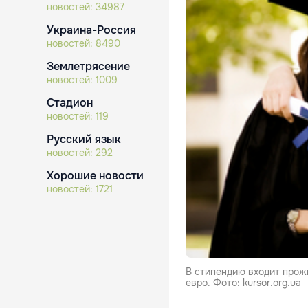
новостей:
34987
Украина-Россия
новостей:
8490
Землетрясение
новостей:
1009
Стадион
новостей:
119
Русский язык
новостей:
292
Хорошие новости
новостей:
1721
В стипендию входит прож
евро. Фото: kursor.org.ua