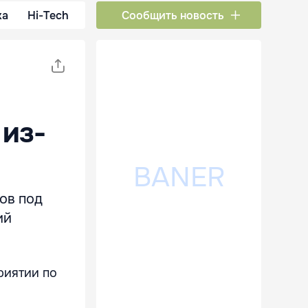
ка
Hi-Tech
Сообщить новость
из-
ров под
ий
риятии по