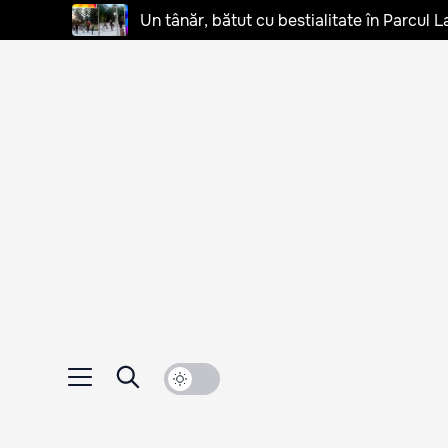
Un tânăr, bătut cu bestialitate în Parcul L