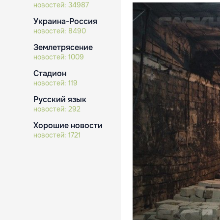
новостей:
34987
Украина-Россия
новостей:
8490
Землетрясение
новостей:
1009
Стадион
новостей:
119
Русский язык
новостей:
292
Хорошие новости
новостей:
1721