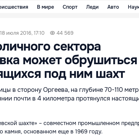
оисшествия
В мире
Спорт
Леди
Авто
Нау
18 июля 2016, 17:10
44 569
оличного сектора
вка может обрушиться 
ящихся под ним шахт
ицы в сторону Оргеева, на глубине 70-110 мет
янии почти в 4 километра протянулся настоящ
евской шахте» – совместном промышленном предп
о камня, основанном еще в 1969 году.