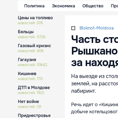
Политика
Экономика
Общество
Пр
Цены на топливо
новостей:
376
Bloknot-Moldova
Бельцы
Часть ст
новостей:
5726
Газовый кризис
Рышкано
новостей:
406
за наход
Гагаузия
новостей:
10842
Кишинев
На выезде из стол
новостей:
770
землей, на рассто
ДТП в Молдове
лабиринт.
новостей:
7821
Нет войне
Речь идет о «Кишин
новостей:
131
добыче котельцовог
Приднестровье