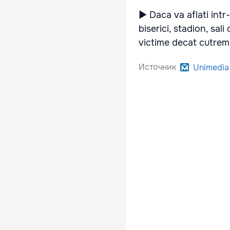
► Daca va aflati intr
biserici, stadion, sal
victime decat cutremur
Источник
Unimedia