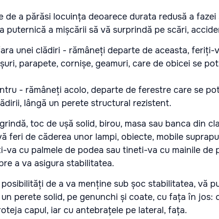
e de a părăsi locuința deoarece durata redusă a fazei
aza puternică a mișcării să vă surprindă pe scări, acci
ara unei clădiri - rămâneți departe de aceasta, feriți-
oșuri, parapete, cornișe, geamuri, care de obicei se pot
ntru - rămâneți acolo, departe de ferestre care se po
lădirii, lângă un perete structural rezistent.
grindă, toc de ușă solid, birou, masa sau banca din cla
vă feri de căderea unor lampi, obiecte, mobile suprapus
ti-va cu palmele de podea sau tineti-va cu mainile de p
pre a va asigura stabilitatea.
e posibilități de a va menține sub șoc stabilitatea, vă p
un perete solid, pe genunchi și coate, cu fața în jos: 
teja capul, iar cu antebrațele pe lateral, fața.