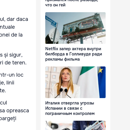
что он гей
tul, dar daca
entuale
onei de la
Netflix запер актера внутри
билборда в Голливуде ради
 și sigur,
рекламы фильма
ri de teren.
ntr-un loc
, linii
te.
cul
Италия отвергла угрозы
Испании в связи с
 sa opreasca
пограничным контролем
pargeți