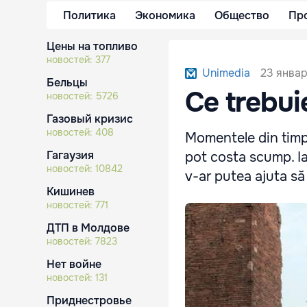
Политика
Экономика
Общество
Пр
Цены на топливо
новостей:
377
23 январ
Unimedia
Бельцы
Ce trebui
новостей:
5726
Газовый кризис
новостей:
408
Momentele din timpu
Гагаузия
pot costa scump. Ia
новостей:
10842
v-ar putea ajuta să 
Кишинев
новостей:
771
ДТП в Молдове
новостей:
7823
Нет войне
новостей:
131
Приднестровье