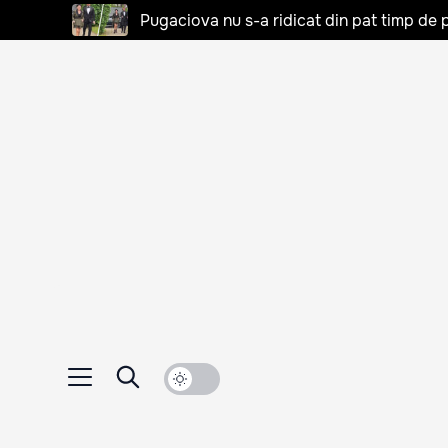
Pugaciova nu s-a ridicat din pat timp de pa