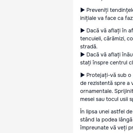
► Preveniți tendințel
inițiale va face ca f
► Dacă vă aflați în af
tencuieli, cărămizi, c
stradă.
► Dacă vă aflați înău
stați înspre centrul c
► Protejați-vă sub o 
de rezistentă spre a 
ornamentale. Sprijini
mesei sau tocul usii s
În lipsa unei astfel d
stând la podea lângă 
împreunate vă veți pro