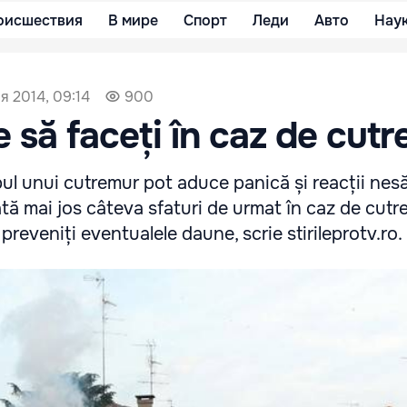
оисшествия
В мире
Спорт
Леди
Авто
Нау
я 2014, 09:14
900
e să faceți în caz de cut
l unui cutremur pot aduce panică și reacții nesă
tă mai jos câteva sfaturi de urmat în caz de cutr
preveniți eventualele daune, scrie stirileprotv.ro.