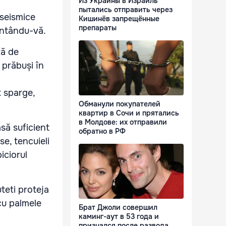
Из Украины в Израиль
пытались отправить через
 seismice
Кишинёв запрещённые
препараты
dentându-vă.
vă de
 prăbuși în
t sparge,
Обманули покупателей
квартир в Сочи и прятались
в Молдове: их отправили
să suficient
обратно в РФ
e, tencuieli
iciorul
uteti proteja
cu palmele
Брат Джоли совершил
каминг-аут в 53 года и
признался после развода,