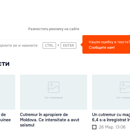
Разместить рекламу на сайте
Нашли ошибку в тексте
+
делите ее и нажмите
CTRL
ENTER
Сообщите нам!
сти
 de
Cutremur în apropiere de
Un cutremur cu mag
Guinee
Moldova. Ce intensitate a avut
6,4 s-a înregistrat 
seismul
26 Мар. 13:06