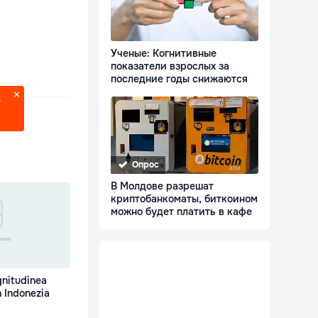
Ученые: Когнитивные
показатели взрослых за
последние годы снижаются
?
Опрос
В Молдове разрешат
криптобанкоматы, биткоином
можно будет платить в кафе
nitudinea
în Indonezia