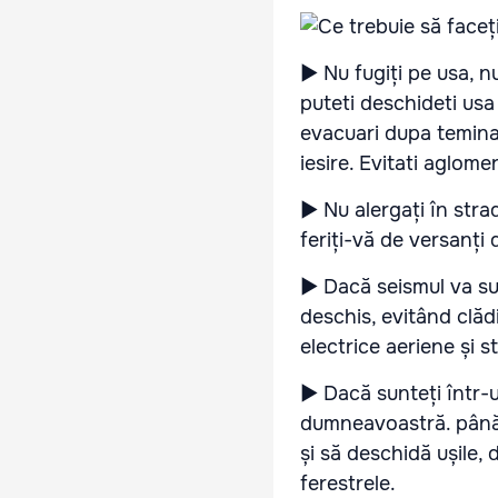
► Nu fugiți pe usa, nu 
puteti deschideti usa
evacuari dupa teminare
iesire. Evitati aglomer
► Nu alergați în stra
feriți-vă de versanți
► Dacă seismul va sur
deschis, evitând clădi
electrice aeriene și s
► Dacă sunteți într-u
dumneavoastră. până 
și să deschidă ușile, 
ferestrele.