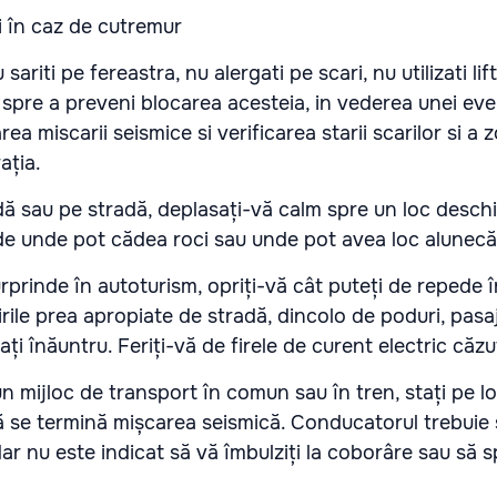
sariti pe fereastra, nu alergati pe scari, nu utilizati lif
 spre a preveni blocarea acesteia, in vederea unei ev
a miscarii seismice si verificarea starii scarilor si a z
ația.
dă sau pe stradă, deplasați-vă calm spre un loc deschis
 de unde pot cădea roci sau unde pot avea loc alunecă
prinde în autoturism, opriți-vă cât puteți de repede î
rile prea apropiate de stradă, dincolo de poduri, pasaje
tați înăuntru. Feriți-vă de firele de curent electric căzu
n mijloc de transport în comun sau în tren, stați pe lo
se termină mișcarea seismică. Conducatorul trebuie
dar nu este indicat să vă îmbulziți la coborâre sau să s