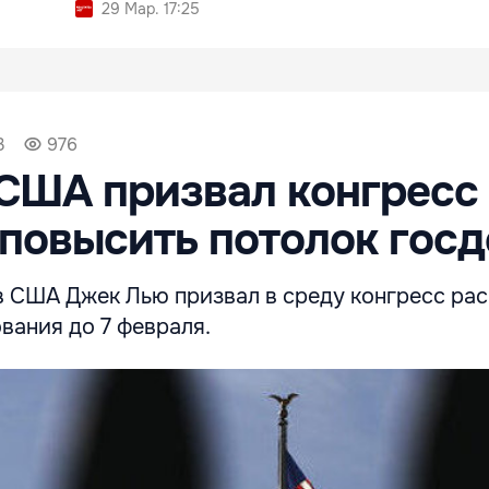
29 Мар. 17:25
3
976
ША призвал конгресс 
повысить потолок госд
 США Джек Лью призвал в среду конгресс ра
вания до 7 февраля.