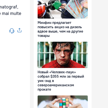
matograf,
ce mai multe
Минфин предлагает
повысить акциз на дизель
вдвое выше, чем на другие
товары
Новый «Человек-паук»
собрал $355 млн за первый
уик-энд в
североамериканском
прокате