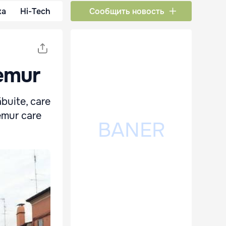
ка
Hi-Tech
Сообщить новость
remur
buite, care
emur care