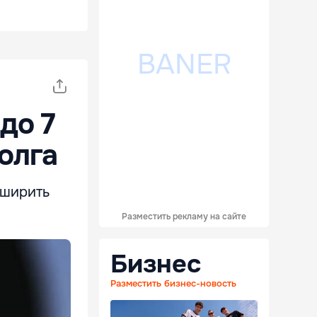
до 7
олга
сширить
Разместить рекламу на сайте
Бизнес
Разместить бизнес-новость