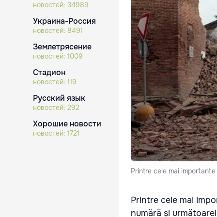
новостей:
34989
Украина-Россия
новостей:
8491
Землетрясение
новостей:
1009
Стадион
новостей:
119
Русский язык
новостей:
292
Хорошие новости
новостей:
1721
Printre cele mai importante 
Printre cele mai impor
numără și următoarel