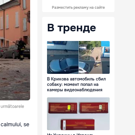
Разместить рекламу на сайте
В тренде
В Крикова автомобиль сбил
собаку: момент попал на
камеры видеонаблюдения
i următoarele
 calmului, se