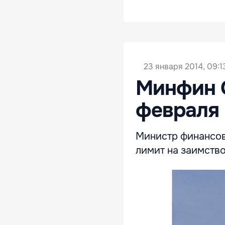
23 января 2014, 09:1
Минфин С
февраля 
Министр финансов
лимит на заимство