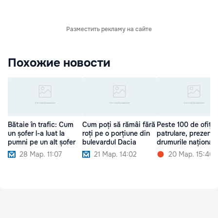
Разместить рекламу на сайте
Похожие новости
Bătaie în trafic: Cum
Cum poți să rămâi fără
Peste 100 de ofițer
un șofer l-a luat la
roți pe o porțiune din
patrulare, prezenți
pumni pe un alt șofer
bulevardul Dacia
drumurile naționale
28 Мар. 11:07
21 Мар. 14:02
20 Мар. 15:40