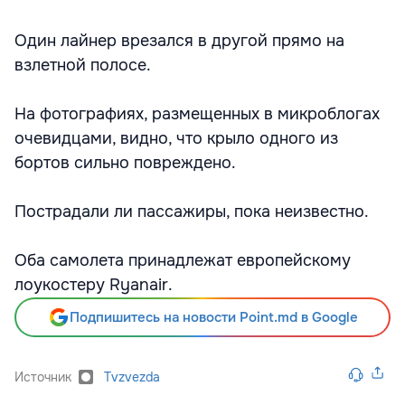
Один лайнер врезался в другой прямо на
взлетной полосе.
На фотографиях, размещенных в микроблогах
очевидцами, видно, что крыло одного из
бортов сильно повреждено.
Пострадали ли пассажиры, пока неизвестно.
Оба самолета принадлежат европейскому
лоукостеру Ryanair.
Подпишитесь на новости Point.md в Google
Источник
Tvzvezda