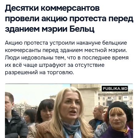
Десятки коммерсантов
провели акцию протеста перед
зданием мэрии Бельц
Акцию протеста устроили накануне бельцкие
коммерсанты перед зданием местной мэрии.
Люди недовольны тем, что в последнее время
их всё чаще штрафуют за отсутствие
разрешений на торговлю.