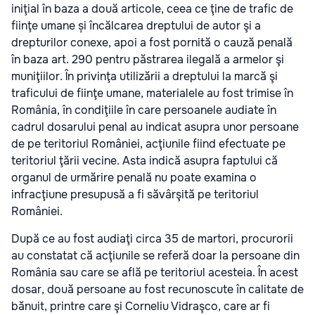
iniţial în baza a două articole, ceea ce ţine de trafic de
fiinţe umane și încălcarea dreptului de autor şi a
drepturilor conexe, apoi a fost pornită o cauză penală
în baza art. 290 pentru păstrarea ilegală a armelor şi
muniţiilor. În privinţa utilizării a dreptului la marcă şi
traficului de fiinţe umane, materialele au fost trimise în
România, în condiţiile în care persoanele audiate în
cadrul dosarului penal au indicat asupra unor persoane
de pe teritoriul României, acţiunile fiind efectuate pe
teritoriul ţării vecine. Asta indică asupra faptului că
organul de urmărire penală nu poate examina o
infracţiune presupusă a fi săvârşită pe teritoriul
României.
După ce au fost audiaţi circa 35 de martori, procurorii
au constatat că acţiunile se referă doar la persoane din
România sau care se află pe teritoriul acesteia. În acest
dosar, două persoane au fost recunoscute în calitate de
bănuit, printre care şi Corneliu Vidraşco, care ar fi