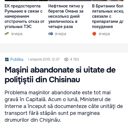
ЕК предостерегла
Нефтяное пятно у
В Британии более
Румынию в связи с
берегов Омана за
летальных исходо
намерением
несколько дней
связали с
отстрочить отказ от
увеличилось в
препаратами для
угольных ТЭС
четыре раза
похудения
вчера
вчера
вчера
Publika
1 апреля 2015, 12:37
4 763
Maşini abandonate si uitate de
poliţiştii din Chisinau
Problema maşinilor abandonate este tot mai
gravă în Capitală. Acum o lună, Ministerul de
Interne a început să documenteze câte unităţi de
transport fără stăpân sunt pe marginea
drumurilor din Chişinău.