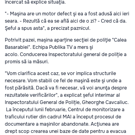
încercat să explice situaţia.
"- Maşina are un motor defect şi ea a fost adusă aici ieri
seara. - Rezultă că ea se află aici de o zi? - Cred că da.
Şeful a spus asta", a precizat paznicul.
Potrivit pazei, mașina aparține secţiei de poliţie "Calea
Basarabiei". Echipa Publika TV a mers şi
acolo.
Conducerea Inspectoratului general de poliție a
promis să ia măsuri.
"Vom clarifica acest caz, se vor implica structurile
necesare. Vom stabili ce fel de maşină este şi unde a
fost părăsită. Dacă va fi necesar, vă voi anunţa despre
rezultatele verificărilor", a explicat șeful interimar al
Inspectoratului General de Poliție, Gheorghe Cavcaliuc.
La începutul lunii februarie, Centrul de monitorizare a
traficului rutier din cadrul MAI a început procesul de
documentare a mașinilor abandonate. Acţiunea are
drept scop crearea unei baze de date pentru a evacua