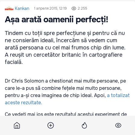
Kankan
1 апреля 2015, 12:19
2 255
Așa arată oamenii perfecți!
Tindem cu toții spre perfecțiune și pentru că nu
ne consierăm ideali, încercăm să vedem cum
arată persoana cu cel mai frumos chip din lume.
A reușit un cercetător britanic în cartografiere
facială.
Dr Chris Solomon a chestionat mai multe persoane, pe
care le-a pus să combine fețele mai multo persoane,
pentru a-și crea imaginea de chip ideal. Apoi,
a totalizat
aceste rezultate.
Ce vedeți mai jos este rezultatul acestui experiment de
două luni. Astfel ar trebui să arate, în imaginația
generală, bărbatul și femeia ideală.