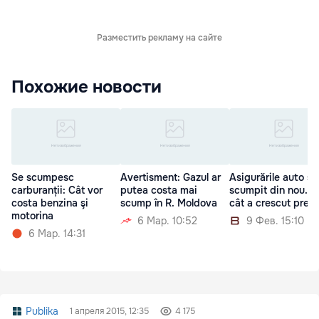
Разместить рекламу на сайте
Похожие новости
Se scumpesc
Avertisment: Gazul ar
Asigurările auto s-
carburanții: Cât vor
putea costa mai
scumpit din nou. C
costa benzina şi
scump în R. Moldova
cât a crescut prețu
motorina
6 Мар. 10:52
9 Фев. 15:10
6 Мар. 14:31
Publika
1 апреля 2015, 12:35
4 175