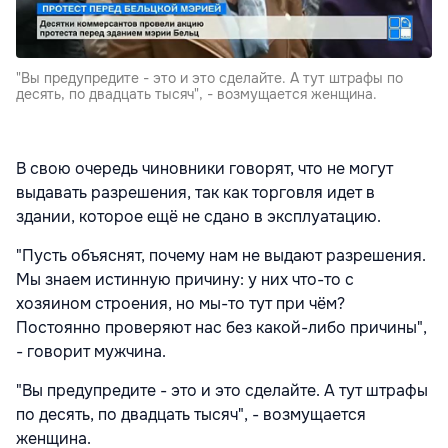
"Вы предупредите - это и это сделайте. А тут штрафы по
десять, по двадцать тысяч", - возмущается женщина.
В свою очередь чиновники говорят, что не могут
выдавать разрешения, так как торговля идет в
здании, которое ещё не сдано в эксплуатацию.
"Пусть объяснят, почему нам не выдают разрешения.
Мы знаем истинную причину: у них что-то с
хозяином строения, но мы-то тут при чём?
Постоянно проверяют нас без какой-либо причины",
- говорит мужчина.
"Вы предупредите - это и это сделайте. А тут штрафы
по десять, по двадцать тысяч", - возмущается
женщина.