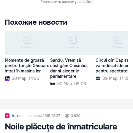
Разместить рекламу на сайте
Похожие новости
Momente de groază
Sandu: Vrem să
Circul din Capitală 
pentru turiști: Ghepard
câștigăm Chișinăul,
va redeschide uşil
intrat în mașina lor
dar și alegerile
pentru spectatori
parlamentare
30 Мар. 14:25
29 Мар. 17:30
30 Мар. 09:06
Jurnal
1 апреля 2015, 12:37
3 920
Noile plăcuţe de înmatriculare