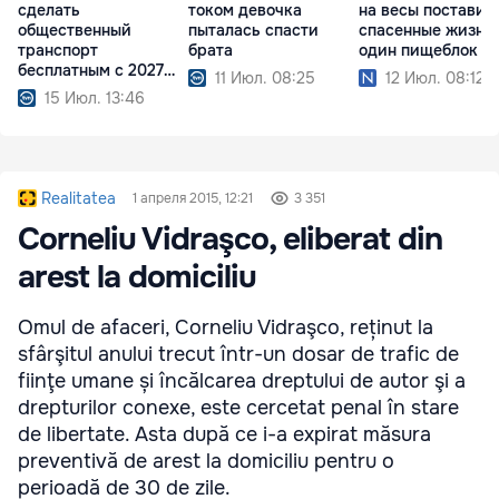
сделать
током девочка
на весы поставил
общественный
пыталась спасти
спасенные жизни
транспорт
брата
один пищеблок
бесплатным с 2027
11 Июл. 08:25
12 Июл. 08:12
года
15 Июл. 13:46
Realitatea
1 апреля 2015, 12:21
3 351
Corneliu Vidraşco, eliberat din
arest la domiciliu
Omul de afaceri, Corneliu Vidraşco, reținut la
sfârşitul anului trecut într-un dosar de trafic de
fiinţe umane și încălcarea dreptului de autor şi a
drepturilor conexe, este cercetat penal în stare
de libertate. Asta după ce i-a expirat măsura
preventivă de arest la domiciliu pentru o
perioadă de 30 de zile.