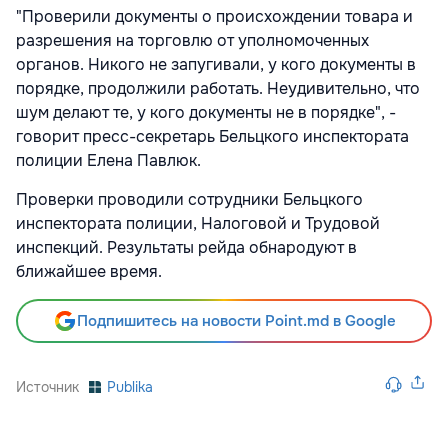
"Проверили документы о происхождении товара и
разрешения на торговлю от уполномоченных
органов. Никого не запугивали, у кого документы в
порядке, продолжили работать. Неудивительно, что
шум делают те, у кого документы не в порядке", -
говорит пресс-секретарь Бельцкого инспектората
полиции Елена Павлюк.
Проверки проводили сотрудники Бельцкого
инспектората полиции, Налоговой и Трудовой
инспекций. Результаты рейда обнародуют в
ближайшее время.
Подпишитесь на новости Point.md в Google
Источник
Publika