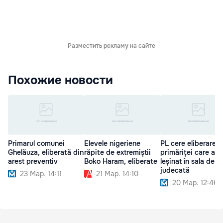
Разместить рекламу на сайте
Похожие новости
Primarul comunei
Elevele nigeriene
PL cere eliberarea
Ghelăuza, eliberată din
răpite de extremiștii
primăriței care a
arest preventiv
Boko Haram, eliberate
leșinat în sala de
judecată
23 Мар. 14:11
21 Мар. 14:10
20 Мар. 12:46