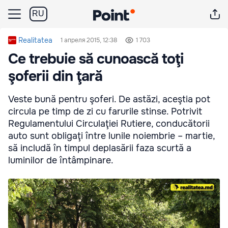
RU
Realitatea
1 апреля 2015, 12:38
1 703
Ce trebuie să cunoască toţi
şoferii din ţară
Veste bună pentru şoferi. De astăzi, aceştia pot
circula pe timp de zi cu farurile stinse. Potrivit
Regulamentului Circulaţiei Rutiere, conducătorii
auto sunt obligaţi între lunile noiembrie – martie,
să includă în timpul deplasării faza scurtă a
luminilor de întâmpinare.