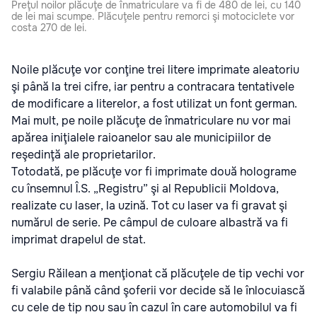
Preţul noilor plăcuţe de înmatriculare va fi de 480 de lei, cu 140
de lei mai scumpe. Plăcuţele pentru remorci şi motociclete vor
costa 270 de lei.
Noile plăcuţe vor conţine trei litere imprimate aleatoriu
şi până la trei cifre, iar pentru a contracara tentativele
de modificare a literelor, a fost utilizat un font german.
Mai mult, pe noile plăcuţe de înmatriculare nu vor mai
apărea iniţialele raioanelor sau ale municipiilor de
reşedinţă ale proprietarilor.
Totodată, pe plăcuţe vor fi imprimate două holograme
cu însemnul Î.S. „Registru” şi al Republicii Moldova,
realizate cu laser, la uzină. Tot cu laser va fi gravat şi
numărul de serie. Pe câmpul de culoare albastră va fi
imprimat drapelul de stat.
Sergiu Răilean a menţionat că plăcuţele de tip vechi vor
fi valabile până când şoferii vor decide să le înlocuiască
cu cele de tip nou sau în cazul în care automobilul va fi