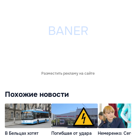
Разместить рекламу на сайте
Похожие новости
В Бельцах хотят
Погибшая от удара
Немеренко: Сего