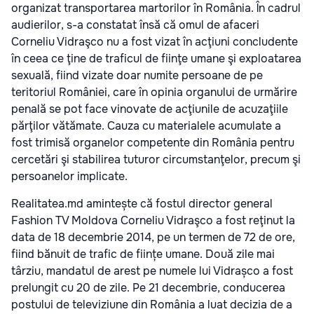
organizat transportarea martorilor în România. În cadrul
audierilor, s-a constatat însă că omul de afaceri
Corneliu Vidraşco nu a fost vizat în acţiuni concludente
în ceea ce ţine de traficul de fiinţe umane şi exploatarea
sexuală, fiind vizate doar numite persoane de pe
teritoriul României, care în opinia organului de urmărire
penală se pot face vinovate de acţiunile de acuzaţiile
părţilor vătămate. Cauza cu materialele acumulate a
fost trimisă organelor competente din România pentru
cercetări şi stabilirea tuturor circumstanţelor, precum şi
persoanelor implicate.
Realitatea.md amintește că fostul director general
Fashion TV Moldova Corneliu Vidraşco a fost reţinut la
data de 18 decembrie 2014, pe un termen de 72 de ore,
fiind bănuit de trafic de ființe umane. Două zile mai
târziu, mandatul de arest pe numele lui Vidrașco a fost
prelungit cu 20 de zile. Pe 21 decembrie, conducerea
postului de televiziune din România a luat decizia de a