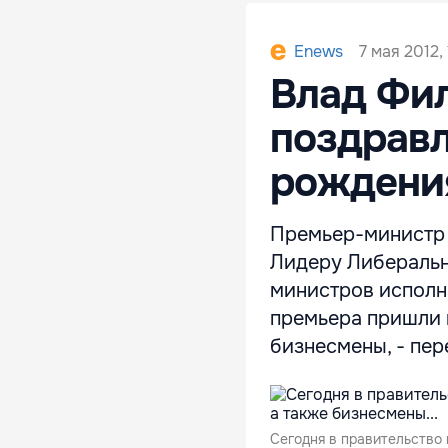
7 мая 2012,
Enews
Влад Фи
поздрав
рождени
Премьер-министр 
Лидеру Либеральн
министров исполни
премьера пришли п
бизнесмены, - пер
Сегодня в правительство