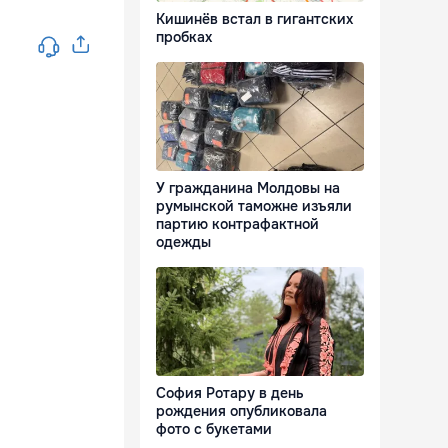
Кишинёв встал в гигантских
пробках
У гражданина Молдовы на
румынской таможне изъяли
партию контрафактной
одежды
София Ротару в день
рождения опубликовала
фото с букетами