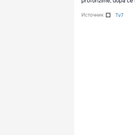
profunzime, după ce 
Источник
Tv7