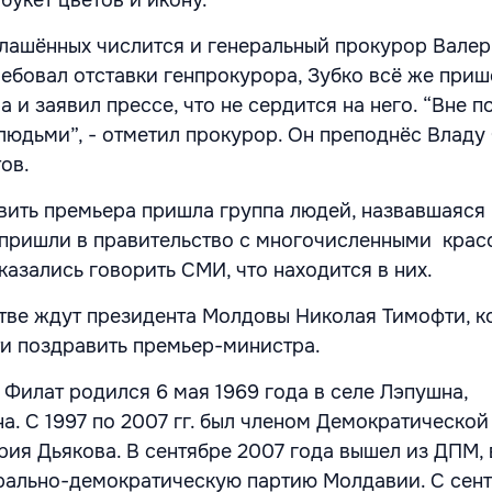
букет цветов и икону.
ашённых числится и генеральный прокурор Валер
ребовал отставки генпрокурора, Зубко всё же приш
 и заявил прессе, что не сердится на него. “Вне 
людьми”, - отметил прокурор. Он преподнёс Владу
ов.
вить премьера пришла группа людей, назвавшаяся
 пришли в правительство с многочисленными кра
казались говорить СМИ, что находится в них.
тве ждут президента Молдовы Николая Тимофти, к
и поздравить премьер-министра.
 Филат родился 6 мая 1969 года в селе Лэпушна,
а. С 1997 по 2007 гг. был членом Демократической
ия Дьякова. В сентябре 2007 года вышел из ДПМ, 
рально-демократическую партию Молдавии. С сен