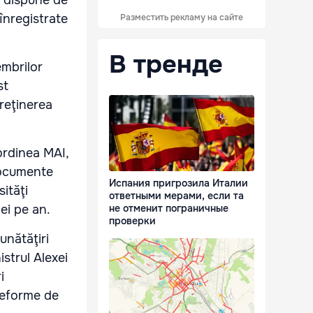
u dispune de
 înregistrate
Разместить рекламу на сайте
В тренде
embrilor
st
treţinerea
ordinea MAI,
documente
Испания пригрозила Италии
ităţi
ответными мерами, если та
ei pe an.
не отменит пограничные
проверки
unătăţiri
strul Alexei
i
 reforme de