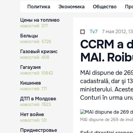
Политика
Экономика
Общество
Пр
Цены на топливо
новостей:
377
7 мая 2012, 13
Tv7
Бельцы
CCRM a de
новостей:
5726
Газовый кризис
MAI. Roib
новостей:
408
Гагаузия
MAI dispune de 269 
новостей:
10842
cadastrală, dar şi 
Кишинев
ministerului. Acest
новостей:
771
Conturi în urma unu
ДТП в Молдове
новостей:
7823
Нет войне
MAI dispune de 269 de imobi
новостей:
131
Приднестровье