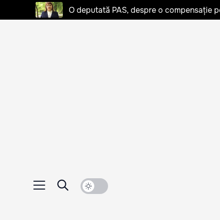
O deputată PAS, despre o compensație pent