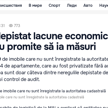
оисшествия
В мире
Спорт
Леди
Авто
Нау
:31
773
pistat lacune economic
u promite să ia măsuri
de imobile care nu sunt înregistrate la autoritat
134 de apartamente, care au fost privatizate fără a
ea sunt doar câteva dintre neregulile depistate d
i control de audit.
le care nu sunt înregistrate la autoritatea cadastrală