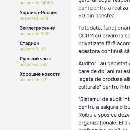
Şeful direcţiei respo
новостей:
34989
bani pentru a realiza 
Украина-Россия
50 din acestea.
новостей:
8491
Totodată, funcţionari
Землетрясение
новостей:
1009
CCRM cu privire la s
Стадион
privatizate fără acord
новостей:
119
acestora continuă să 
Русский язык
Auditorii au depistat
новостей:
292
care de doi ani nu e
Хорошие новости
legate de produse ali
новостей:
1721
culturale" pentru înt
"Sistemul de audit in
pentru a asigura o b
Roibu a spus că dezvă
organizaţionale. El a