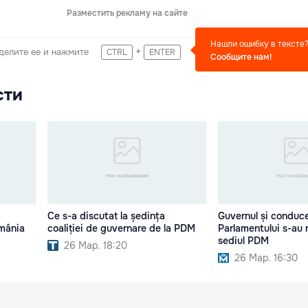
Разместить рекламу на сайте
Нашли ошибку в тексте
+
делите ее и нажмите
CTRL
ENTER
Сообщите нам!
сти
Ce s-a discutat la ședința
Guvernul și conduc
omânia
coaliției de guvernare de la PDM
Parlamentului s-au r
sediul PDM
26 Мар. 18:20
26 Мар. 16:30