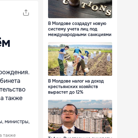
В Молдове создадут новую
систему учета лиц под
международными санкциями
ём
рождения.
абинета
В Молдове налог на доход
крестьянских хозяйств
ительство
вырастет до 12%
а также
а также