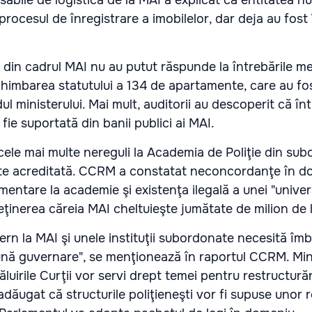
nsabile de logistică de la MAI a explicat că entitatea n
procesul de înregistrare a imobilelor, dar deja au fost
 din cadrul MAI nu au putut răspunde la întrebările m
chimbarea statutului a 134 de apartamente, care au fo
ul ministerului. Mai mult, auditorii au descoperit că în
fie suportată din banii publici ai MAI.
 cele mai multe nereguli la Academia de Poliţie din sub
ste acreditată. CCRM a constatat neconcordanţe în 
mentare la academie şi existenţa ilegală a unei "univers
reţinerea căreia MAI cheltuieşte jumătate de milion de l
tern la MAI şi unele instituţii subordonate necesită îmb
ună guvernare", se menţionează în raportul CCRM. Mini
luirile Curţii vor servi drept temei pentru restructurăr
 adăugat că structurile poliţieneşti vor fi supuse unor