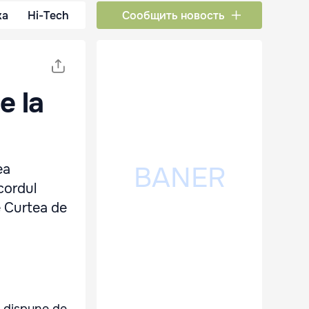
ка
Hi-Tech
Сообщить новость
e la
ea
cordul
e Curtea de