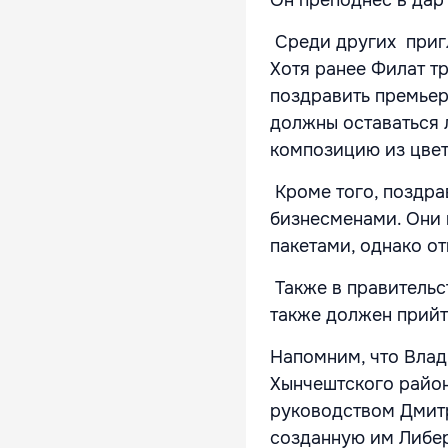
Он преподнёс в дар 
Среди других пригл
Хотя ранее Филат т
поздравить премьера
должны оставаться 
композицию из цвет
Кроме того, поздра
бизнесменами. Они
пакетами, однако от
Также в правительс
также должен прийт
Напомним, что Влад
Хынчештского район
руководством Дмитр
созданную им Либе