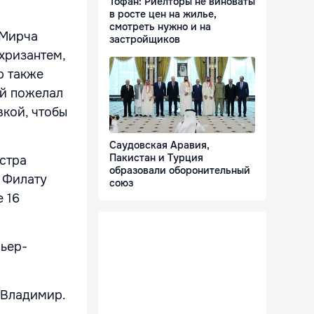
Тофан: Риелторы не виноваты
в росте цен на жилье,
смотреть нужно и на
 Мирча
застройщиков
хризантем,
р также
ий пожелал
кой, чтобы
Саудовская Аравия,
Пакистан и Турция
стра
образовали оборонительный
 Филату
союз
е 16
ьер-
 Владимир.