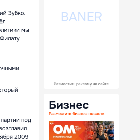
ий Зубко.
ёл
политики мы
 Филату
сочными
Разместить рекламу на сайте
оторый
Бизнес
Разместить бизнес-новость
 партии под
возглавил
тября 2009