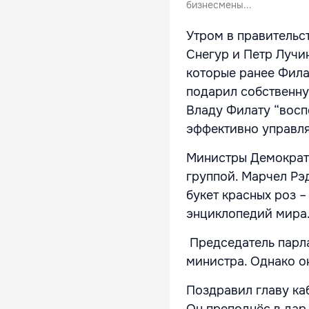
бизнесмены...
Утром в правительс
Снегур и Петр Лучи
которые ранее Фила
подарил собственну
Владу Филату “восп
эффективно управля
Министры Демократ
группой. Марчел Рэ
букет красных роз –
энциклопедий мира
Председатель парл
министра. Однако он
Поздравил главу ка