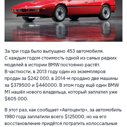
За три года было выпущено 453 автомобиля.
С каждым годом стоимость одной из самых редких
моделей в истории BMW постоянно растёт.
В частности, в 2013 году один из экземпляров
продан за $242 000, в 2014-м продано две машины
за $379500 и $440000. В этом году ещё один BMW
M1 нашёл нового владельца, который заплатил уже
$605 000.
В этот раз, как сообщает «Автоцентр», за автомобиль
1980 года заплатили всего $125000, но на его
восстановление придётся потратить колоссальные