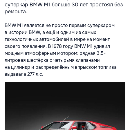
суперкар BMW M1 больше 30 лет простоял без
ремонта.
BMW M1 является не просто первым суперкаром
в истории BMW, а ещё и одним из самых
технологичных автомобилей в мире на момент
своего появления. В 1978 году BMW M1 удивил
мощным атмосферным мотором: рядная 3,5-
литровая шестёрка с четырьмя клапанами
на цилиндр и распределённым впрыском топлива
выдавала 277 л.с.