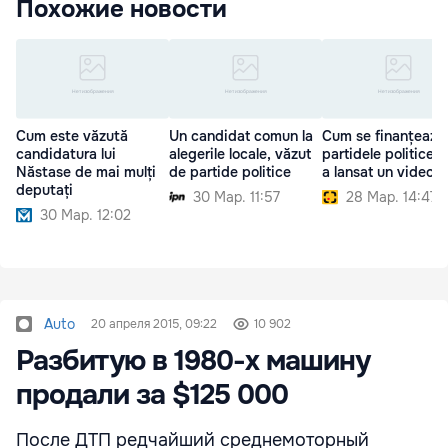
Похожие новости
Cum este văzută
Un candidat comun la
Cum se finanțează
candidatura lui
alegerile locale, văzut
partidele politice?
Năstase de mai mulți
de partide politice
a lansat un videogr
deputați
30 Мар. 11:57
28 Мар. 14:47
30 Мар. 12:02
Auto
20 апреля 2015, 09:22
10 902
Разбитую в 1980-х машину
продали за $125 000
После ДТП редчайший среднемоторный