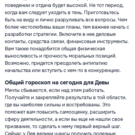
поведении и отдача будет высокой. Не тот период,
когда вам следует уходить в тень. Приготовьтесь
быть на виду и лично разруливать все вопросы. Чем
более честолюбивы ваши планы, тем важнее начать с
разработки стратегии. Включите в нее деловые
контакты, средства связи, финансовые инструменты.
Вам также понадобится общая физическая
выносливость и прочность моральных позиций.
Возможно, придется преодолеть антипатию
начальства или вступить с кем-то в конкуренцию.
Общий гороскоп на сегодня для Девы
Мечты сбываются, если над этим работать.
Получайте и закрепляйте результаты в той области,
где вы наиболее сильны и востребованы. Это
поможет вам повысить самооценку, расширить
сферу деятельности, а если вы еще не нашли свое
призвание, то сделать к нему первый верный шаг.
Сейчас у Дев велики шансы получить полезные