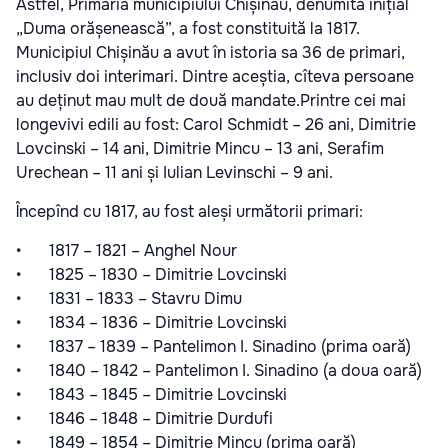
Astfel, Primăria municipiului Chișinău, denumită inițial
„Duma orășenească”, a fost constituită la 1817.
Municipiul Chișinău a avut în istoria sa 36 de primari,
inclusiv doi interimari. Dintre aceștia, cîteva persoane
au deținut mau mult de două mandate.
Printre cei mai
longevivi edili au fost: Carol Schmidt – 26 ani, Dimitrie
Lovcinski – 14 ani, Dimitrie Mincu – 13 ani, Serafim
Urechean – 11 ani și Iulian Levinschi – 9 ani.
Începînd cu 1817, au fost aleși următorii primari:
• 1817 – 1821 – Anghel Nour
• 1825 – 1830 – Dimitrie Lovcinski
• 1831 – 1833 – Stavru Dimu
• 1834 – 1836 – Dimitrie Lovcinski
• 1837 – 1839 – Pantelimon I. Sinadino (prima oară)
• 1840 – 1842 – Pantelimon I. Sinadino (a doua oară)
• 1843 – 1845 – Dimitrie Lovcinski
• 1846 – 1848 – Dimitrie Durdufi
• 1849 – 1854 – Dimitrie Mincu (prima oară)