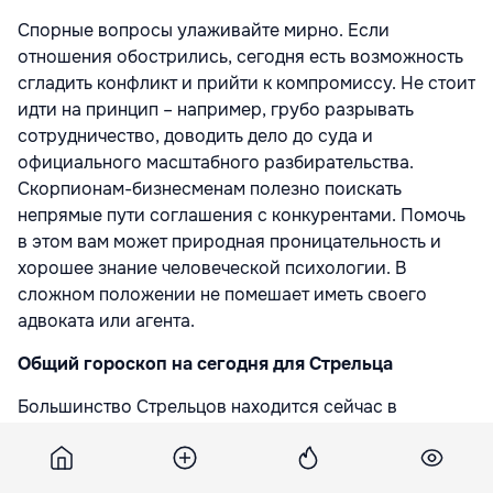
Спорные вопросы улаживайте мирно. Если
отношения обострились, сегодня есть возможность
сгладить конфликт и прийти к компромиссу. Не стоит
идти на принцип – например, грубо разрывать
сотрудничество, доводить дело до суда и
официального масштабного разбирательства.
Скорпионам-бизнесменам полезно поискать
непрямые пути соглашения с конкурентами. Помочь
в этом вам может природная проницательность и
хорошее знание человеческой психологии. В
сложном положении не помешает иметь своего
адвоката или агента.
Общий гороскоп на сегодня для Стрельца
Большинство Стрельцов находится сейчас в
подчиненном положении, и потому не может
полностью контролировать текущую ситуацию.
Возможна зависимость от других людей или