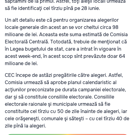
săptămîni de la primul. Astfel, toţi aleşii locali urmează
să fie identificaţi cel tîrziu pînă pe 28 iunie.
Un alt detaliu este că pentru organizarea alegerilor
locale generale din acest an se vor cheltui circa 98
milioane de lei. Aceasta este suma estimată de Comisia
Electorală Centrală. Totodată, trebuie de menţionat că
în Legea bugetului de stat, care a intrat în vigoare în
acest week-end, în acest scop sînt prevăzute doar 64
milioane de lei.
CEC începe de astăzi pregătirile către alegeri. Astfel,
Comisia urmează să aprobe planul calendaristic al
acţiunilor preconizate pe durata campaniei electorale,
dar şi să constituie consiliile electorale. Consiliile
electorale raionale şi municipale urmează să fie
constituite cel tîrziu cu 50 de zile înainte de alegeri, iar
cele orăşeneşti, comunale şi săteşti – cu cel tîrziu 40 de
zile pînă la alegeri.