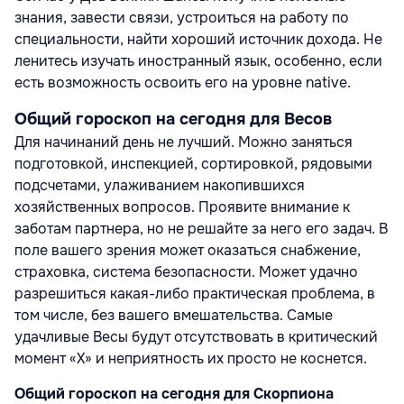
знания, завести связи, устроиться на работу по
специальности, найти хороший источник дохода. Не
ленитесь изучать иностранный язык, особенно, если
есть возможность освоить его на уровне native.
Общий гороскоп на сегодня для Весов
Для начинаний день не лучший. Можно заняться
подготовкой, инспекцией, сортировкой, рядовыми
подсчетами, улаживанием накопившихся
хозяйственных вопросов. Проявите внимание к
заботам партнера, но не решайте за него его задач. В
поле вашего зрения может оказаться снабжение,
страховка, система безопасности. Может удачно
разрешиться какая-либо практическая проблема, в
том числе, без вашего вмешательства. Самые
удачливые Весы будут отсутствовать в критический
момент «Х» и неприятность их просто не коснется.
Общий гороскоп на сегодня для Скорпиона