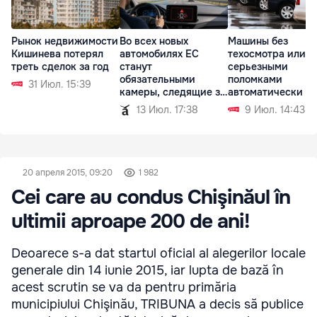
Рынок недвижимости
Во всех новых
Машины без
Кишинева потерял
автомобилях ЕС
техосмотра или с
треть сделок за год
станут
серьезными
обязательными
поломками
31 Июл. 15:39
камеры, следящие за
автоматически л
водителем
регистрации
13 Июл. 17:38
9 Июл. 14:43
20 апреля 2015, 09:20
1 982
Cei care au condus Chişinăul în
ultimii aproape 200 de ani!
Deoarece s-a dat startul oficial al alegerilor locale
generale din 14 iunie 2015, iar lupta de bază în
acest scrutin se va da pentru primăria
municipiului Chişinău, TRIBUNA a decis să publice