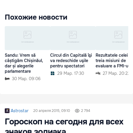
Похожие новости
Sandu: Vrem să
Circul din Capitală îşi
Rezultatele celei d
câștigăm Chișinăul,
va redeschide uşile
treia misiuni de
dar și alegerile
pentru spectatori
evaluare a FMI-ului
parlamentare
29 Мар. 17:30
27 Мар. 20:22
30 Мар. 09:06
Astrostar
20 апреля 2015, 09:10
2 794
Гороскоп на сегодня для всех
знаков зодиака