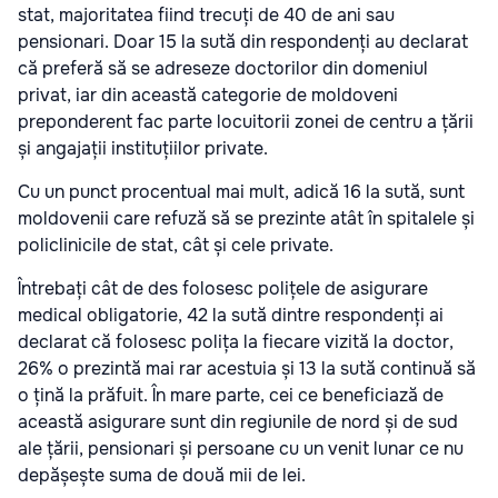
stat, majoritatea fiind trecuți de 40 de ani sau
pensionari. Doar 15 la sută din respondenți au declarat
că preferă să se adreseze doctorilor din domeniul
privat, iar din această categorie de moldoveni
preponderent fac parte locuitorii zonei de centru a țării
și angajații instituțiilor private.
Cu un punct procentual mai mult, adică 16 la sută, sunt
moldovenii care refuză să se prezinte atât în spitalele și
policlinicile de stat, cât și cele private.
Întrebați cât de des folosesc polițele de asigurare
medical obligatorie, 42 la sută dintre respondenți ai
declarat că folosesc polița la fiecare vizită la doctor,
26% o prezintă mai rar acestuia și 13 la sută continuă să
o țină la prăfuit. În mare parte, cei ce beneficiază de
această asigurare sunt din regiunile de nord și de sud
ale țării, pensionari și persoane cu un venit lunar ce nu
depășește suma de două mii de lei.