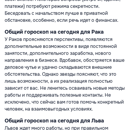
платежи) потребуют режима секретности.
Беседовать с начальством лучше в приватной
обстановке, особенно, если речь идет о финансах.
Общий гороскоп на сегодня для Рака
У Раков проясняются перспективы, появляются
дополнительные возможности в виде постоянной
занятости, дополнительного заработка, нового
направления в бизнесе. Вдобавок, обостряется ваше
деловое чутье и удачно складываются внешние
обстоятельства. Однако звезды поясняют, что это
лишь возможности, а их реализация полностью
зависит от вас. Не ленитесь осваивать новые методы
работы и поддерживать полезные контакты. Не
исключено, что сейчас вам готов помочь конкретный
человек, на взаимовыгодных условиях.
Общий гороскоп на сегодня для Льва
Львов ждет много работы, но при правильном