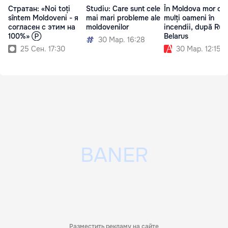
Стратан: «Noi toți
Studiu: Care sunt cele
În Moldova mor cei
sîntem Moldoveni - я
mai mari probleme ale
mulți oameni în
согласен с этим на
moldovenilor
incendii, după Rusi
100%» Ⓟ
Belarus
30 Мар. 16:28
25 Сен. 17:30
30 Мар. 12:15
Разместить рекламу на сайте