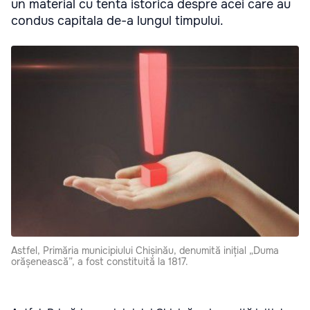
un material cu tentă istorică despre acei care au
condus capitala de-a lungul timpului.
Astfel, Primăria municipiului Chișinău, denumită inițial „Duma
orășenească”, a fost constituită la 1817.