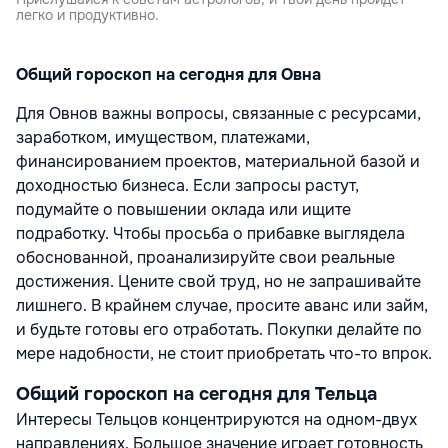
легко и продуктивно.
Общий гороскоп на сегодня для Овна
Для Овнов важны вопросы, связанные с ресурсами,
заработком, имуществом, платежами,
финансированием проектов, материальной базой и
доходностью бизнеса. Если запросы растут,
подумайте о повышении оклада или ищите
подработку. Чтобы просьба о прибавке выглядела
обоснованной, проанализируйте свои реальные
достижения. Цените свой труд, но не запрашивайте
лишнего. В крайнем случае, просите аванс или займ,
и будьте готовы его отработать. Покупки делайте по
мере надобности, не стоит приобретать что-то впрок.
Общий гороскоп на сегодня для Тельца
Интересы Тельцов концентрируются на одном-двух
направлениях. Большое значение играет готовность