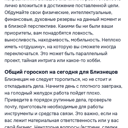
лично вложиться в достижение поставленной цели.
Обдумайте свои физические, интеллектуальные,
финансовые, духовные резервы на данный момент и
в близкой перспективе. Какими бы ни были ваши
приоритеты, вам понадобятся ловкость,
выносливость, находчивость, мобильность. Неплохо
иметь «отдушину», на которую вы сможете иногда
переключаться. Это может быть параллельный
проект, тайная интрига или какое-то хобби.
Общий гороскоп на сегодня для Близнецов
Близнецам не следует торопиться, но не стоит и
откладывать дела. Начните день с плотного завтрака,
на голодный желудок работа пойдет плохо.
Приведите в порядок рутинные дела, проверьте
почту, приготовьте необходимые для работы
инструменты и средства связи. Это важно, если на
вас лежит материальная ответственность или у вас
свой бизнес. Некоторые вопросы (встречи, сделки,