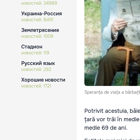
новостей:
34989
Украина-Россия
новостей:
8491
Землетрясение
новостей:
1009
Стадион
новостей:
119
Русский язык
новостей:
292
Хорошие новости
новостей:
1721
Speranța de viața a bărbați
Potrivit acestuia
, băi
țară vor trăi în medie 
medie 69 de ani.