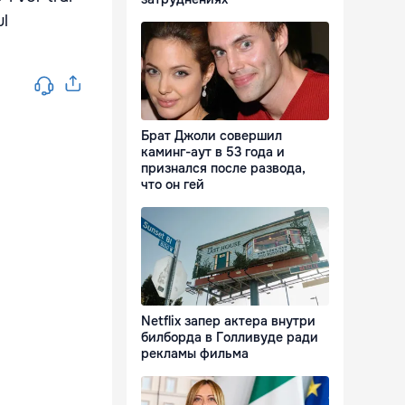
ul
Брат Джоли совершил
каминг-аут в 53 года и
признался после развода,
что он гей
Netflix запер актера внутри
билборда в Голливуде ради
рекламы фильма