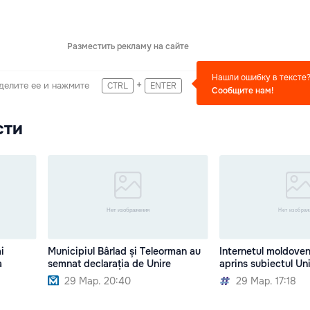
Разместить рекламу на сайте
Нашли ошибку в тексте
+
делите ее и нажмите
CTRL
ENTER
Сообщите нам!
сти
i
Municipiul Bârlad și Teleorman au
Internetul moldove
a
semnat declarația de Unire
aprins subiectul Uni
29 Мар. 20:40
29 Мар. 17:18