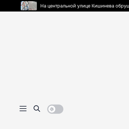
На центральной улице Кишинева обруш