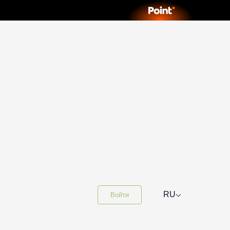
⌵
RU
Войти