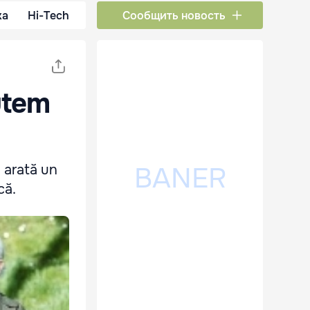
ка
Hi-Tech
Сообщить новость
utem
a arată un
că.