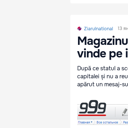
13 я
Ziarulnational
Magazinul
vinde pe 
După ce statul a sc
capitalei și nu a r
apărut un mesaj-su