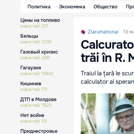
Политика
Экономика
Общество
Пр
Цены на топливо
новостей:
377
13 я
Ziarulnational
Бельцы
Calcurato
новостей:
5726
Газовый кризис
trăi în R.
новостей:
408
Гагаузия
Traiul la țară le sc
новостей:
10842
calculator al speran
Кишинев
новостей:
771
ДТП в Молдове
новостей:
7823
Нет войне
новостей:
131
Приднестровье