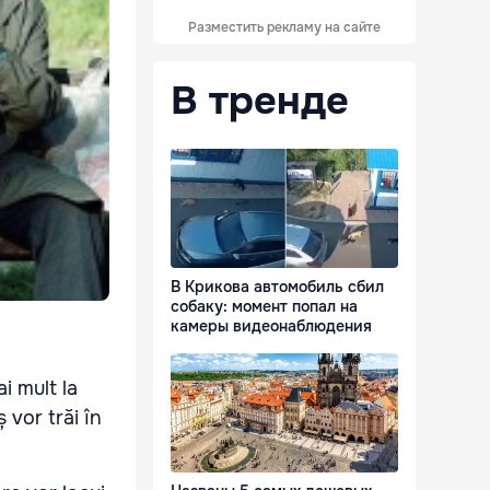
Разместить рекламу на сайте
В тренде
В Крикова автомобиль сбил
собаку: момент попал на
камеры видеонаблюдения
ai mult la
ș vor trăi în