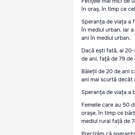
Fetițele mai mici de 
în oraș, în timp ce ce
Speranța de viața a fe
în mediul urban, iar a
ani în mediul urban.
Dacă ești fată, ai 20-3
de ani, față de 79 de 
Băieții de 20 de ani c
ani mai scurtă decât a
Speranța de viața a b
Femeile care au 50 de
orașe, în timp ce băr
mediul rural față de 
Precizăm că speranţa 