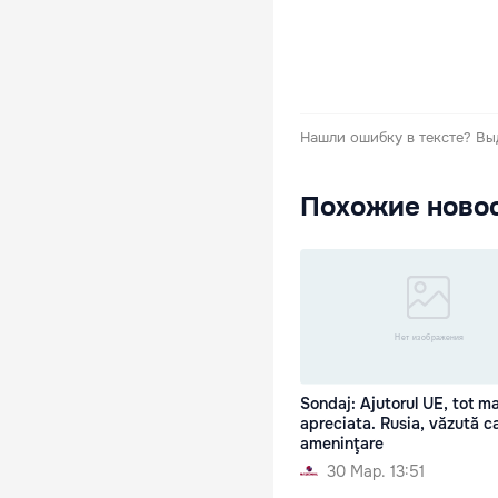
Нашли ошибку в тексте?
Вы
Похожие ново
Sondaj: Ajutorul UE, tot ma
apreciata. Rusia, văzută c
ameninţare
30 Мар. 13:51