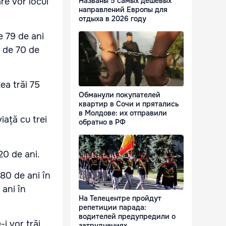
Названы 5 самых дешевых
re vor locui
направлений Европы для
отдыха в 2026 году
e 79 de ani
i de 70 de
tea trăi 75
Обманули покупателей
квартир в Сочи и прятались
в Молдове: их отправили
iață cu trei
обратно в РФ
20 de ani.
 80 de ani în
 ani în
На Телецентре пройдут
репетиции парада:
водителей предупредили о
i vor trăi
затруднениях