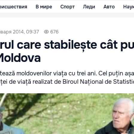
оисшествия
В мире
Спорт
Леди
Авто
Нау
нваря 2014, 09:37
676
rul care stabilește cât p
 Moldova
urtează moldovenilor viața cu trei ani. Cel puțin aș
ței de viață realizat de Biroul Național de Statisti