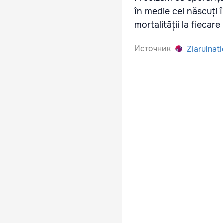
în medie cei născuți î
mortalității la fiecar
Источник
Ziarulnati