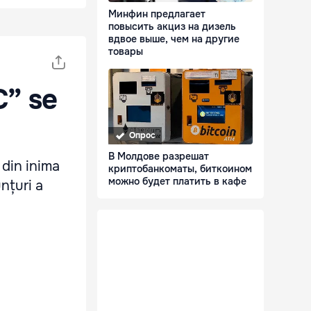
Минфин предлагает
повысить акциз на дизель
вдвое выше, чем на другие
товары
C” se
Опрос
В Молдове разрешат
 din inima
криптобанкоматы, биткоином
можно будет платить в кафе
nțuri a