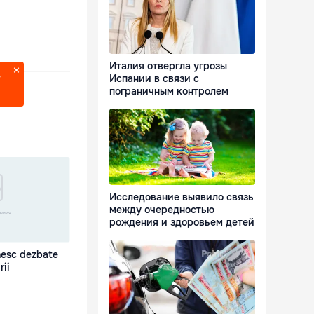
Италия отвергла угрозы
Испании в связи с
?
пограничным контролем
Исследование выявило связь
между очередностью
рождения и здоровьем детей
nesc dezbate
rii