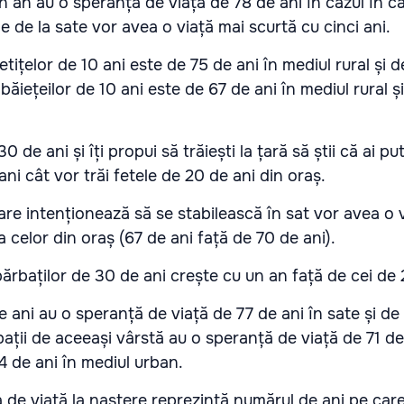
un an au o speranță de viață de 78 de ani în cazul în ca
le de la sate vor avea o viață mai scurtă cu cinci ani.
tițelor de 10 ani este de 75 de ani în mediul rural și d
 băiețeilor de 10 ani este de 67 de ani în mediul rural ș
0 de ani și îți propui să trăiești la țară să știi că ai pu
ani cât vor trăi fetele de 20 de ani din oraș.
are intenționează să se stabilească în sat vor avea o v
 celor din oraș (67 de ani față de 70 de ani).
ărbaților de 30 de ani crește cu un an față de cei de 
 ani au o speranță de viață de 77 de ani în sate și de
bații de aceeași vârstă au o speranță de viață de 71 de
74 de ani în mediul urban.
de viaţă la naştere reprezintă numărul de ani pe care-