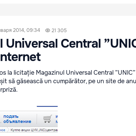
нваря 2014, 09:34
21 305
 Universal Central ”UNI
internet
os la licitație Magazinul Universal Central ”UNIC”
eușit să găsească un cumpărător, pe un site de anu
rpriză.