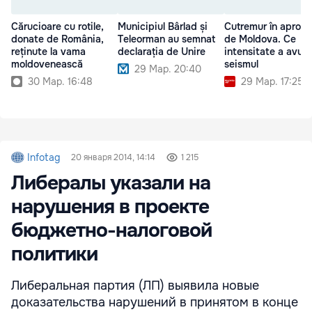
Cărucioare cu rotile,
Municipiul Bârlad și
Cutremur în apropi
donate de România,
Teleorman au semnat
de Moldova. Ce
reținute la vama
declarația de Unire
intensitate a avut
moldovenească
seismul
29 Мар. 20:40
30 Мар. 16:48
29 Мар. 17:25
Infotag
20 января 2014, 14:14
1 215
Либералы указали на
нарушения в проекте
бюджетно-налоговой
политики
Либеральная партия (ЛП) выявила новые
доказательства нарушений в принятом в конце