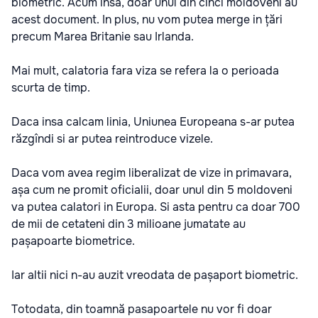
biometric. Acum insa, doar unul din cinci moldoveni au
acest document. In plus, nu vom putea merge in țări
precum Marea Britanie sau Irlanda.
Mai mult, calatoria fara viza se refera la o perioada
scurta de timp.
Daca insa calcam linia, Uniunea Europeana s-ar putea
răzgîndi si ar putea reintroduce vizele.
Daca vom avea regim liberalizat de vize in primavara,
așa cum ne promit oficialii, doar unul din 5 moldoveni
va putea calatori in Europa. Si asta pentru ca doar 700
de mii de cetateni din 3 milioane jumatate au
pașapoarte biometrice.
Iar altii nici n-au auzit vreodata de pașaport biometric.
Totodata, din toamnă pasapoartele nu vor fi doar