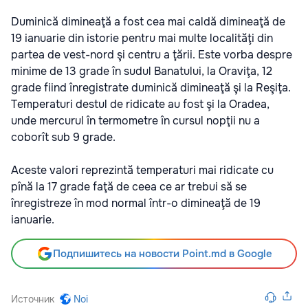
Duminică dimineaţă a fost cea mai caldă dimineaţă de
19 ianuarie din istorie pentru mai multe localităţi din
partea de vest-nord şi centru a ţării. Este vorba despre
minime de 13 grade în sudul Banatului, la Oraviţa, 12
grade fiind înregistrate duminică dimineaţă şi la Reşiţa.
Temperaturi destul de ridicate au fost şi la Oradea,
unde mercurul în termometre în cursul nopţii nu a
coborît sub 9 grade.
Aceste valori reprezintă temperaturi mai ridicate cu
pînă la 17 grade faţă de ceea ce ar trebui să se
înregistreze în mod normal într-o dimineaţă de 19
ianuarie.
Подпишитесь на новости Point.md в Google
Источник
Noi