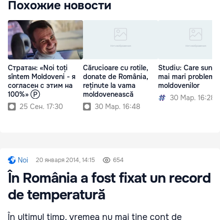
Похожие новости
Стратан: «Noi toți
Cărucioare cu rotile,
Studiu: Care sunt 
sîntem Moldoveni - я
donate de România,
mai mari probleme 
согласен с этим на
reținute la vama
moldovenilor
100%» Ⓟ
moldovenească
30 Мар. 16:28
25 Сен. 17:30
30 Мар. 16:48
Noi
20 января 2014, 14:15
654
În România a fost fixat un record
de temperatură
În ultimul timp, vremea nu mai ţine cont de