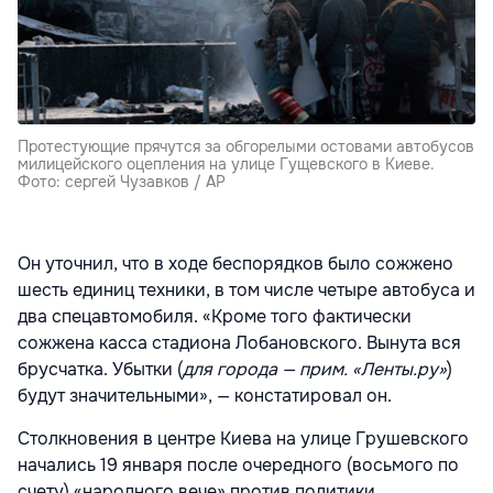
Протестующие прячутся за обгорелыми остовами автобусов
милицейского оцепления на улице Гущевского в Киеве.
Фото: сергей Чузавков / AP
Он уточнил, что в ходе беспорядков было сожжено
шесть единиц техники, в том числе четыре автобуса и
два спецавтомобиля. «Кроме того фактически
сожжена касса стадиона Лобановского. Вынута вся
брусчатка. Убытки (
для города — прим. «Ленты.ру»
)
будут значительными», — констатировал он.
Столкновения в центре Киева на улице Грушевского
начались 19 января после очередного (восьмого по
счету) «народного вече» против политики