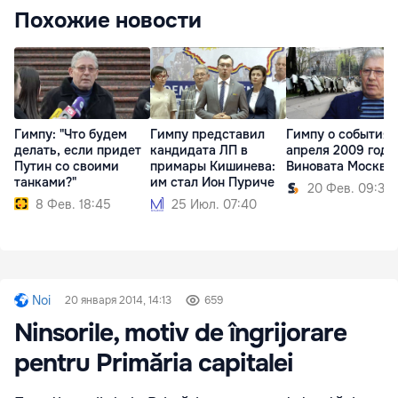
Похожие новости
Гимпу: "Что будем
Гимпу представил
Гимпу о событиях
делать, если придет
кандидата ЛП в
апреля 2009 года
Путин со своими
примары Кишинева:
Виновата Москва
танками?"
им стал Ион Пуриче
20 Фев. 09:36
8 Фев. 18:45
25 Июл. 07:40
Noi
20 января 2014, 14:13
659
Ninsorile, motiv de îngrijorare
pentru Primăria capitalei