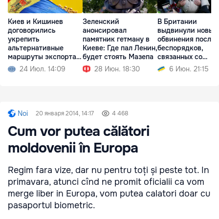
Киев и Кишинев
Зеленский
В Британии
договорились
анонсировал
выдвинули новые
укрепить
памятник гетману в
обвинения после
альтернативные
Киеве: Где пал Ленин,
беспорядков,
маршруты экспорта
будет стоять Мазепа
связанных со
зерна
смертью студент
24 Июл. 14:09
28 Июн. 18:30
6 Июн. 21:15
Noi
20 января 2014, 14:17
4 468
Cum vor putea călători
moldovenii în Europa
Regim fara vize, dar nu pentru toți și peste tot. In
primavara, atunci cînd ne promit oficialii ca vom
merge liber in Europa, vom putea calatori doar cu
pasaportul biometric.