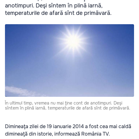
anotimpuri. Deşi sîntem în plină iarnă,
temperaturile de afară sînt de primăvară.
În ultimul timp, vremea nu mai ţine cont de anotimpuri. Deşi
sîntem în plină iarnă, temperaturile de afară sînt de primăvară.
Dimineaţa zilei de 19 ianuarie 2014 a fost cea mai caldă
dimineaţă din istorie, informează România TV.