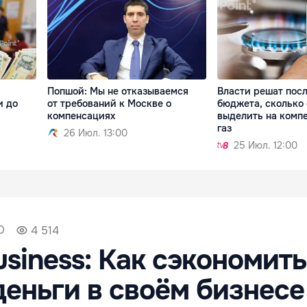
Попшой: Мы не отказываемся
Власти решат пос
и до
от требований к Москве о
бюджета, сколько 
компенсациях
выделить на комп
газ
26 Июл. 13:00
25 Июл. 12:00
0
4 514
usiness: Как сэкономить
деньги в своём бизнес