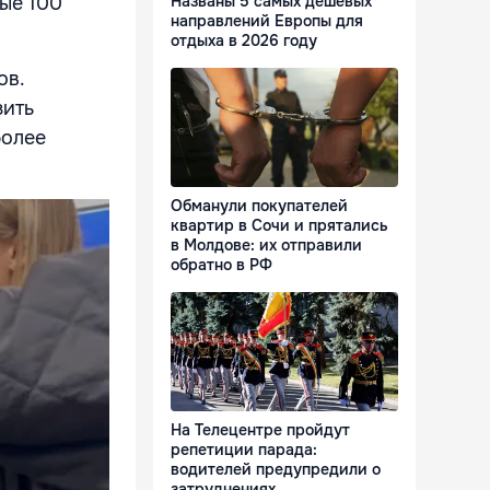
Названы 5 самых дешевых
ые 100
направлений Европы для
отдыха в 2026 году
ов.
зить
более
Обманули покупателей
квартир в Сочи и прятались
в Молдове: их отправили
обратно в РФ
На Телецентре пройдут
репетиции парада:
водителей предупредили о
затруднениях