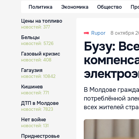
Политика
Экономика
Общество
Пр
Цены на топливо
новостей:
377
8 октября 2
Rupor
Бельцы
Бузу: Вс
новостей:
5726
Газовый кризис
компенса
новостей:
408
электроэ
Гагаузия
новостей:
10842
Кишинев
В Молдове граждан
новостей:
771
потреблённой элек
ДТП в Молдове
всех жителей стра
новостей:
7823
Нет войне
новостей:
131
Приднестровье