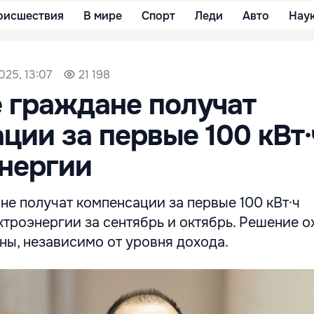
оисшествия
В мире
Спорт
Леди
Авто
Нау
025, 13:07
21 198
е граждане получат
ции за первые 100 кВт·
нергии
е получат компенсации за первые 100 кВт·ч
троэнергии за сентябрь и октябрь. Решение о
ны, независимо от уровня дохода.