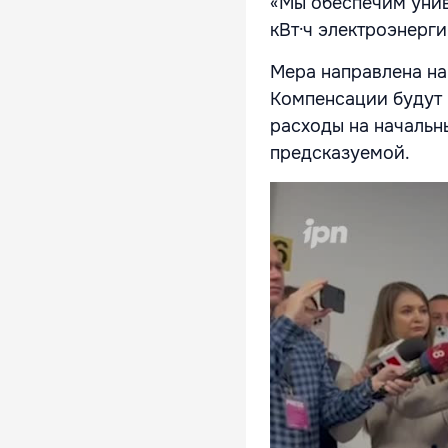
«Мы обеспечим унив
кВт·ч электроэнерги
Мера направлена на
Компенсации будут 
расходы на начальн
предсказуемой.