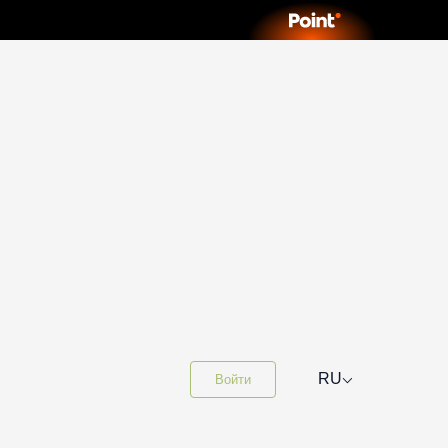
⌵
RU
Войти