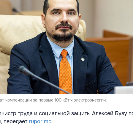
ат компенсации за первые 100 кВт·ч электроэнергии.
нистр труда и социальной защиты Алексей Бузу п
я, передает
rupor.md