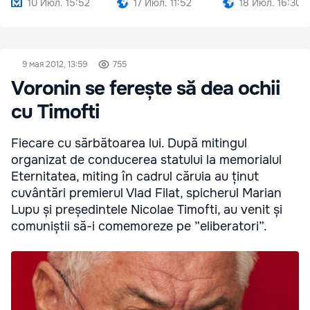
10 Июл. 15:52
17 Июл. 11:52
18 Июл. 16:30
9 мая 2012, 13:59
755
Voronin se ferește să dea ochii
cu Timofti
Fiecare cu sărbătoarea lui. După mitingul
organizat de conducerea statului la memorialul
Eternitatea, miting în cadrul căruia au ținut
cuvântări premierul Vlad Filat, spicherul Marian
Lupu și președintele Nicolae Timofti, au venit și
comuniștii să-i comemoreze pe ”eliberatori”.