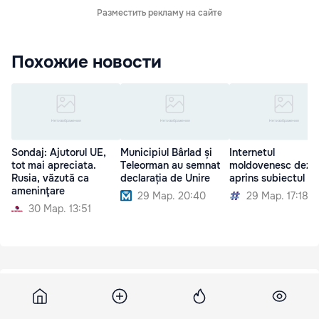
Разместить рекламу на сайте
Похожие новости
Sondaj: Ajutorul UE,
Municipiul Bârlad și
Internetul
tot mai apreciata.
Teleorman au semnat
moldovenesc dezb
Rusia, văzută ca
declarația de Unire
aprins subiectul Un
ameninţare
29 Мар. 20:40
29 Мар. 17:18
30 Мар. 13:51
Noi
9 мая 2012, 13:40
886
Кто достоин представлять