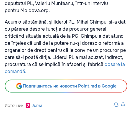
deputatul PL, Valeriu Munteanu, într-un interviu
pentru Moldova.org.
Acum o săptămână, și liderul PL, Mihai Ghimpu, și-a dat
cu părerea despre funcția de procuror general,
criticând situația actuală de la PG. Ghimpu a dat atunci
de înțeles că unii de la putere nu-și doresc o reformă a
organelor de drept pentru că le convine un procuror pe
care să-l poată dirija. Liderul PL a mai acuzat, indirect,
procuratura că se implică în afaceri și fabrică
dosare la
comandă.
Подпишитесь на новости Point.md в Google
Источник
Jurnal