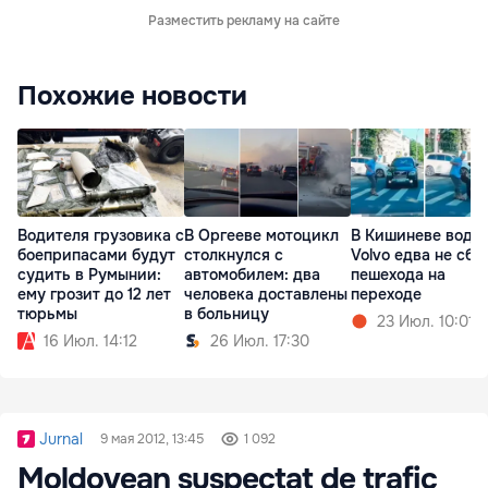
Разместить рекламу на сайте
Похожие новости
Водителя грузовика с
В Оргееве мотоцикл
В Кишиневе води
боеприпасами будут
столкнулся с
Volvo едва не сби
судить в Румынии:
автомобилем: два
пешехода на
ему грозит до 12 лет
человека доставлены
переходе
тюрьмы
в больницу
23 Июл. 10:01
16 Июл. 14:12
26 Июл. 17:30
Jurnal
9 мая 2012, 13:45
1 092
Moldovean suspectat de trafic