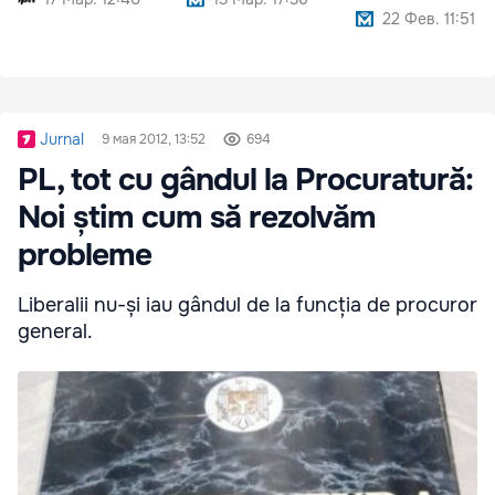
22 Фев. 11:51
Jurnal
9 мая 2012, 13:52
694
PL, tot cu gândul la Procuratură:
Noi știm cum să rezolvăm
probleme
Liberalii nu-și iau gândul de la funcția de procuror
general.