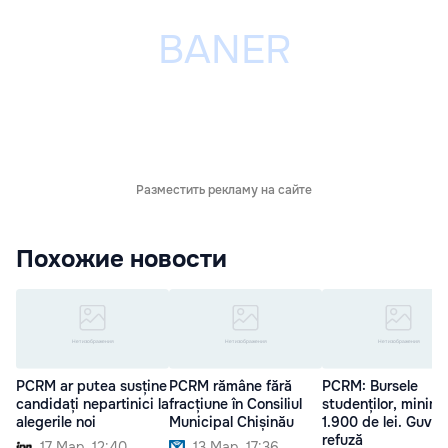
Разместить рекламу на сайте
Похожие новости
PCRM ar putea susține
PCRM rămâne fără
PCRM: Bursele
candidați nepartinici la
fracțiune în Consiliul
studenților, minim
alegerile noi
Municipal Chișinău
1.900 de lei. Guver
refuză
17 Мар. 12:40
13 Мар. 17:36