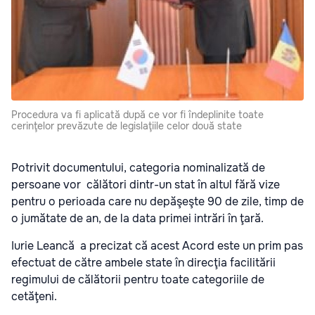
Procedura va fi aplicată după ce vor fi îndeplinite toate
cerinţelor prevăzute de legislaţiile celor două state
Potrivit documentului, categoria nominalizată de
persoane vor călători dintr-un stat în altul fără vize
pentru o perioada care nu depăşeşte 90 de zile, timp de
o jumătate de an, de la data primei intrări în ţară.
Iurie Leancă a precizat că acest Acord este un prim pas
efectuat de către ambele state în direcţia facilitării
regimului de călătorii pentru toate categoriile de
cetăţeni.