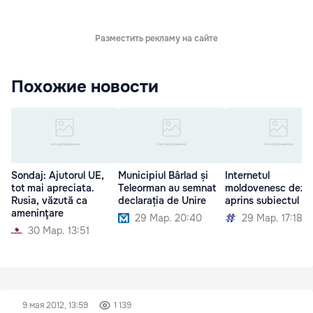
Разместить рекламу на сайте
Похожие новости
Sondaj: Ajutorul UE,
Municipiul Bârlad și
Internetul
tot mai apreciata.
Teleorman au semnat
moldovenesc dezb
Rusia, văzută ca
declarația de Unire
aprins subiectul Un
ameninţare
29 Мар. 20:40
29 Мар. 17:18
30 Мар. 13:51
9 мая 2012, 13:59
1 139