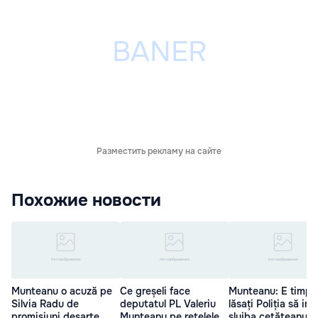
Разместить рекламу на сайте
Похожие новости
Munteanu o acuză pe
Ce greșeli face
Munteanu: E timpul
Silvia Radu de
deputatul PL Valeriu
lăsați Poliția să intr
promisiuni deșarte
Munteanu pe rețelele
slujba cetățeanului