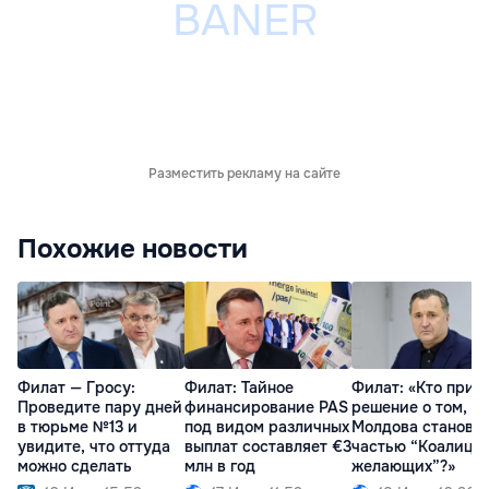
Разместить рекламу на сайте
Похожие новости
Филат — Гросу:
Филат: Тайное
Филат: «Кто прин
Проведите пару дней
финансирование PAS
решение о том, чт
в тюрьме №13 и
под видом различных
Молдова станови
увидите, что оттуда
выплат составляет €3
частью “Коалици
можно сделать
млн в год
желающих”?»