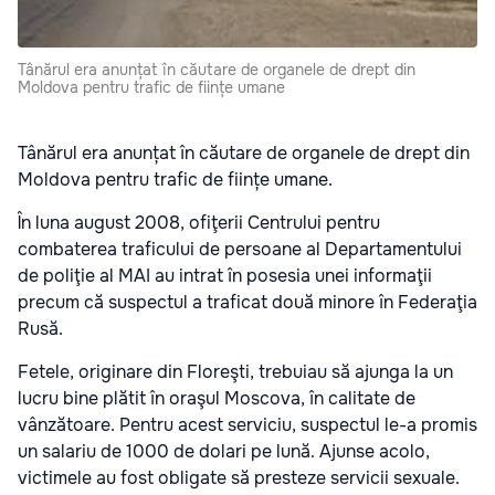
Tânărul era anunțat în căutare de organele de drept din
Moldova pentru trafic de ființe umane
Tânărul era anunțat în căutare de organele de drept din
Moldova pentru trafic de ființe umane.
În luna august 2008, ofiţerii Centrului pentru
combaterea traficului de persoane al Departamentului
de poliţie al MAI au intrat în posesia unei informaţii
precum că suspectul a traficat două minore în Federaţia
Rusă.
Fetele, originare din Floreşti, trebuiau să ajunga la un
lucru bine plătit în oraşul Moscova, în calitate de
vânzătoare. Pentru acest serviciu, suspectul le-a promis
un salariu de 1000 de dolari pe lună. Ajunse acolo,
victimele au fost obligate să presteze servicii sexuale.