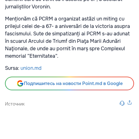
jurnaliștilor Voronin.
Menționăm că PCRM a organizat astăzi un miting cu
prilejul celei de-a 67- a aniversări de la victoria asupra
fascismului. Sute de simpatizanți ai PCRM s-au adunat
în scuarul Arcului de Triumf din Piaţa Marii Adunări
Naţionale, de unde au pornit în marș spre Complexul
memorial ”Eternitatea”.
Sursa:
union.md
Подпишитесь на новости Point.md в Google
Источник