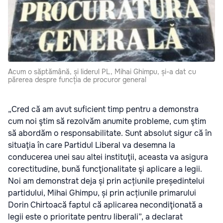
Acum o săptămână, și liderul PL, Mihai Ghimpu, și-a dat cu
părerea despre funcția de procuror general
„Cred că am avut suficient timp pentru a demonstra
cum noi ştim să rezolvăm anumite probleme, cum ştim
să abordăm o responsabilitate. Sunt absolut sigur că în
situaţia în care Partidul Liberal va desemna la
conducerea unei sau altei instituţii, aceasta va asigura
corectitudine, bună funcţionalitate şi aplicare a legii.
Noi am demonstrat deja și prin acțiunile președintelui
partidului, Mihai Ghimpu, și prin acțiunile primarului
Dorin Chirtoacă faptul că aplicarea necondiţionată a
legii este o prioritate pentru liberali”, a declarat