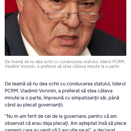
De teamă să nu dea ochii cu conducerea statului, liderul PCRM,
Vladimir Voronin, a preferat să stea câteva minute la o parte
De teamă să nu dea ochii cu conducerea statului, liderul
PCRM, Vladimir Voronin, a preferat să stea câteva
minute la o parte, împreună cu simpatizanții săi, până
când au plecat guvernanții.
”Nu m-am ferit de cei de la guvernare, pentru că am
observat că erau deja plecați. Am așteptat însă să plece
oamenii care au venit să îi asculte pe ei”, a declarat