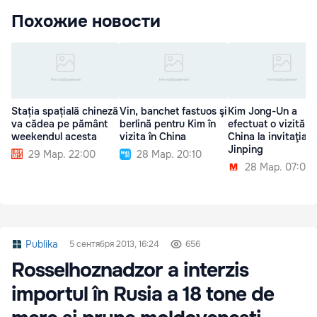
Похожие новости
Stația spațială chineză
Vin, banchet fastuos şi
Kim Jong-Un a
va cădea pe pământ
berlină pentru Kim în
efectuat o vizită în
weekendul acesta
vizita în China
China la invitaţia lu
Jinping
29 Мар. 22:00
28 Мар. 20:10
28 Мар. 07:00
Publika
5 сентября 2013, 16:24
656
Rosselhoznadzor a interzis
importul în Rusia a 18 tone de