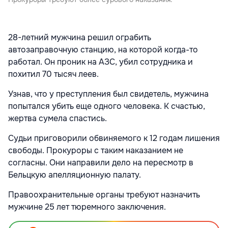
28-летний мужчина решил ограбить
автозаправочную станцию, на которой когда-то
работал. Он проник на АЗС, убил сотрудника и
похитил 70 тысяч леев.
Узнав, что у преступления был свидетель, мужчина
попытался убить еще одного человека. К счастью,
жертва сумела спастись.
Судьи приговорили обвиняемого к 12 годам лишения
свободы. Прокуроры с таким наказанием не
согласны. Они направили дело на пересмотр в
Бельцкую апелляционную палату.
Правоохранительные органы требуют назначить
мужчине 25 лет тюремного заключения.