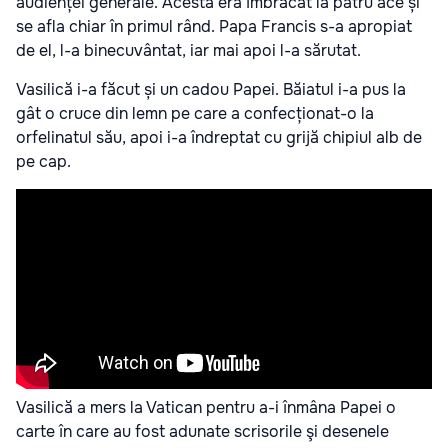
audienței generale. Acesta era îmbrăcat la patru ace și
se afla chiar în primul rând. Papa Francis s-a apropiat
de el, l-a binecuvântat, iar mai apoi l-a sărutat.
Vasilică i-a făcut și un cadou Papei. Băiatul i-a pus la
gât o cruce din lemn pe care a confecționat-o la
orfelinatul său, apoi i-a îndreptat cu grijă chipiul alb de
pe cap.
Vasilică a mers la Vatican pentru a-i înmâna Papei o
carte în care au fost adunate scrisorile şi desenele