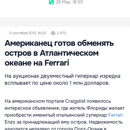
26 Мар. 18:55
5 сентября 2013, 16:20
2 470
Американец готов обменять
остров в Атлантическом
океане на Ferrari
На аукционах двухместный гиперкар изредка
всплывает по цене около 1 млн долларов.
На американском портале Craigslist появилось
интересное объявление, где житель Флориды желает
приобрести именитый итальянский суперкар
Ferrari
Enzo за принадлежащий ему остров. Недвижимость
находится недалеко от города Порт-Оранж в