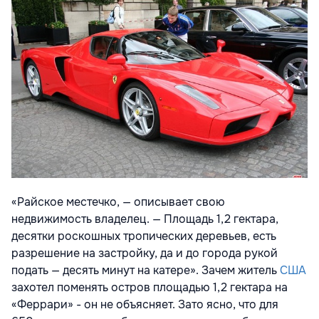
«Райское местечко, — описывает свою
недвижимость владелец. — Площадь 1,2 гектара,
десятки роскошных тропических деревьев, есть
разрешение на застройку, да и до города рукой
подать — десять минут на катере». Зачем житель
США
захотел поменять остров площадью 1,2 гектара на
«Феррари» - он не объясняет. Зато ясно, что для