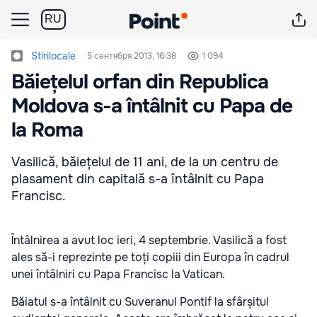
RU
Stirilocale
5 сентября 2013, 16:38
1 094
Băiețelul orfan din Republica
Moldova s-a întâlnit cu Papa de
la Roma
Vasilică, băiețelul de 11 ani, de la un centru de
plasament din capitală s-a întâlnit cu Papa
Francisc.
Întâlnirea a avut loc ieri, 4 septembrie. Vasilică a fost
ales să-i reprezinte pe toți copiii din Europa în cadrul
unei întâlniri cu Papa Francisc la Vatican.
Băiatul s-a întâlnit cu Suveranul Pontif la sfârșitul