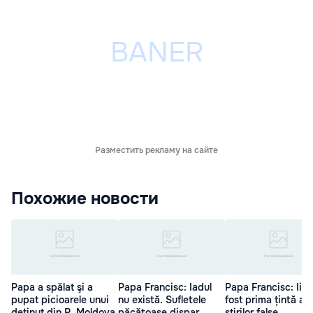
Разместить рекламу на сайте
Похожие новости
Papa a spălat şi a
Papa Francisc: Iadul
Papa Francisc: Iisu
pupat picioarele unui
nu există. Sufletele
fost prima țintă a
deţinut din R. Moldova
păcătoase dispar
știrilor false