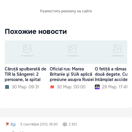
Разместить рекламу на сайте
Похожие новости
Căruță spulberată de
Oficial rus: Marea
O fetiță a rămas fă
TIR la Sângerei: 2
Britanie şi SUA aplică
două degete. Cum 
persoane, la spital
presiune asupra Rusiei
întâmplat accident
30 Мар. 09:31
30 Мар. 00:00
29 Мар. 17:41
Kp
5 сентября 2013, 16:30
2 921