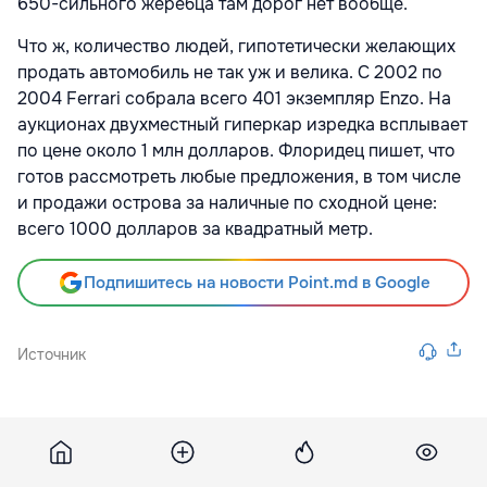
650-сильного жеребца там дорог нет вообще.
Что ж, количество людей, гипотетически желающих
продать автомобиль не так уж и велика. С 2002 по
2004 Ferrari собрала всего 401 экземпляр Enzo. На
аукционах двухместный гиперкар изредка всплывает
по цене около 1 млн долларов. Флоридец пишет, что
готов рассмотреть любые предложения, в том числе
и продажи острова за наличные по сходной цене:
всего 1000 долларов за квадратный метр.
Подпишитесь на новости Point.md в Google
Источник