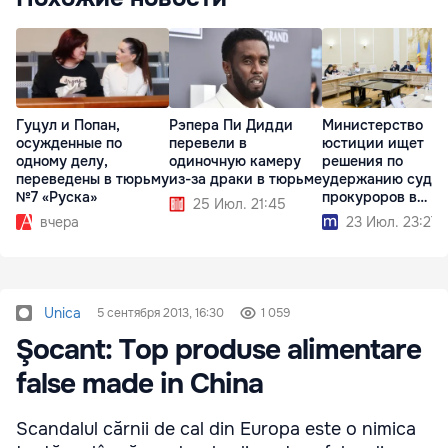
Гуцул и Попан,
Рэпера Пи Дидди
Министерство
осужденные по
перевели в
юстиции ищет
одному делу,
одиночную камеру
решения по
переведены в тюрьму
из-за драки в тюрьме
удержанию судей
№7 «Руска»
прокуроров в
25 Июл. 21:45
системе
вчера
23 Июл. 23:27
Unica
5 сентября 2013, 16:30
1 059
Şocant: Top produse alimentare
false made in China
Scandalul cărnii de cal din Europa este o nimica