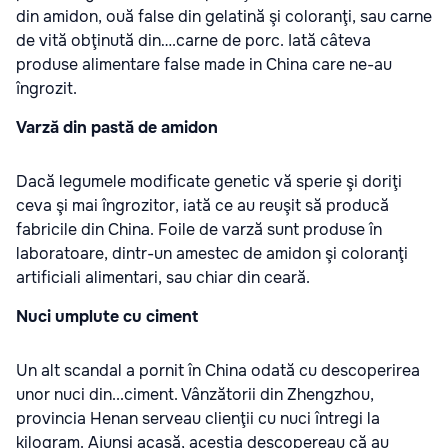
din amidon, ouă false din gelatină şi coloranţi, sau carne
de vită obţinută din….carne de porc. Iată câteva
produse alimentare false made in China care ne-au
îngrozit.
Varză din pastă de amidon
Dacă legumele modificate genetic vă sperie şi doriţi
ceva şi mai îngrozitor, iată ce au reuşit să producă
fabricile din China. Foile de varză sunt produse în
laboratoare, dintr-un amestec de amidon şi coloranţi
artificiali alimentari, sau chiar din ceară.
Nuci umplute cu ciment
Un alt scandal a pornit în China odată cu descoperirea
unor nuci din...ciment. Vânzătorii din Zhengzhou,
provincia Henan serveau clienţii cu nuci întregi la
kilogram. Ajunşi acasă, aceştia descopereau că au