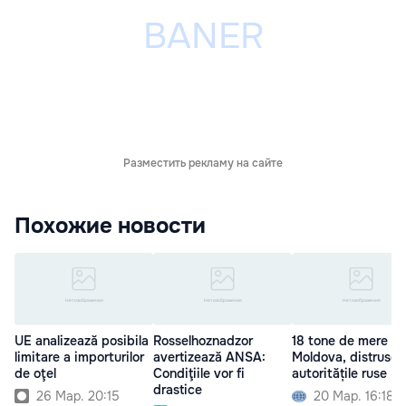
Разместить рекламу на сайте
Похожие новости
UE analizează posibila
Rosselhoznadzor
18 tone de mere di
limitare a importurilor
avertizează ANSA:
Moldova, distruse 
de oţel
Condiţiile vor fi
autoritățile ruse
drastice
26 Мар. 20:15
20 Мар. 16:18