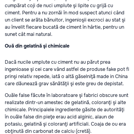
cumpărat coji de nuci umplute şi lipite cu grijă cu
ciment. Pentru a nu zornăi în mod suspect atunci când
un client se arăta bănuitor, ingenioşii excroci au stat şi
au învelit fiecare bucată de ciment în hârtie, pentru un
sunet cât mai natural.
Ouă din gelatină şi chimicale
Dacă nucile umplute cu ciment nu au părut prea
ingenioase şi cei care vând astfel de produse fake pot fi
prinşi relativ repede, iată o altă găselniţă made in China
care dăunează grav sănătăţii şi este greu de depistat.
Ouăle false făcute în laboratoare şi fabrici obscure sunt
realizate dintr-un amestec de gelatină, coloranţi şi alte
chimicale. Principalele ingrediente găsite de autorităţi
în ouăle false din pieţe erau acid alginic, alaun de
potasiu, gelatină şi coloranţi artificiali. Coaja de ou era
obţinută din carbonat de calciu (cretă).