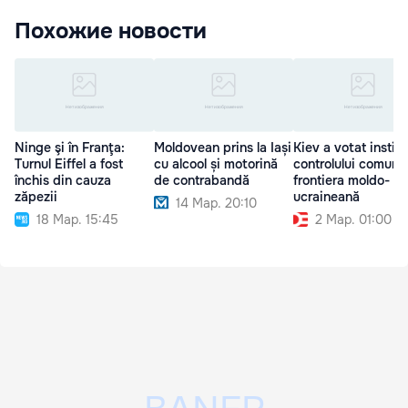
Похожие новости
Ninge şi în Franţa:
Moldovean prins la Iași
Kiev a votat institu
Turnul Eiffel a fost
cu alcool și motorină
controlului comun l
închis din cauza
de contrabandă
frontiera moldo-
zăpezii
ucraineană
14 Мар. 20:10
18 Мар. 15:45
2 Мар. 01:00