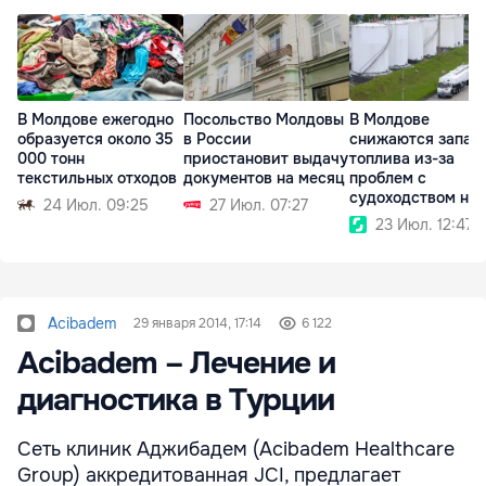
В Молдове ежегодно
Посольство Молдовы
В Молдове
образуется около 35
в России
снижаются запас
000 тонн
приостановит выдачу
топлива из-за
текстильных отходов
документов на месяц
проблем с
судоходством на
24 Июл. 09:25
27 Июл. 07:27
Дунае
23 Июл. 12:47
Acibadem
29 января 2014, 17:14
6 122
Acibadem – Лечение и
диагностика в Турции
Cеть клиник Аджибадем (Acibadem Healthcare
Group) аккредитованная JCI, предлагает