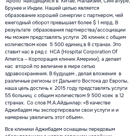
'Apollo находящихся в Китае, Малайзии, Сингапуре,
Брунее и Индии. Нашей целью является
образование хорошей синергии с партнером, чей
ежегодный оборот превышает более $ 1 млрд. В
результате образования партнерства/ассоциации
мы можем представлять услуги 26 клиник с общим
количеством коек 5 500 единиц в 8 странах. Это
ставит нас в ряд с HCA (Hospital Corporation Of
America – Корпорация клиник Америки), а делает
нас второй по величине в мире сетью
здравоохранения. В будущем , делая вложения в
различные регионы от Дальнего Востока до Европы,
наша цель достичь к 2015 году представлять услуги
55 больниц с общим количеством 9 500 коек в 12
странах. Со слов М.А.Айдынлар: «В качестве
Аджибадем мы экспортировали свои услуги и и
намерены увеличить этот объем».
Все клиники Аджибадем оснащены передовым