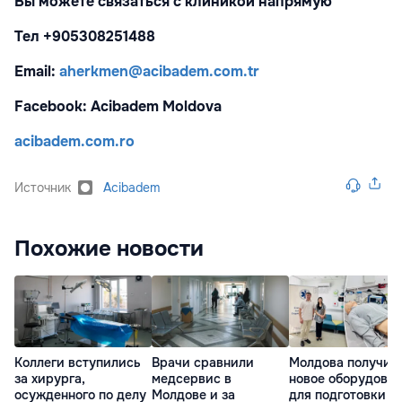
Вы можете связаться с клиникой напрямую
Тел +905308251488
Email:
aherkmen@acibadem.com.tr
Facebook: Acibadem Moldova
acibadem.com.ro
Источник
Acibadem
Похожие новости
Коллеги вступились
Врачи сравнили
Молдова получил
за хирурга,
медсервис в
новое оборудова
осужденного по делу
Молдове и за
для подготовки