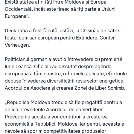
Există atâtea afinități între Moldova și Europa
Occidentală, încât este firesc să fiți parte a Uniunii
Europene”.
Declarația a fost făcută, astăzi, la Chișinău de către
fostul comisar european pentru Extindere, Günter
Verheugen.
Politicianul german a avut o întrevedere cu premierul
Iurie Leancă. Oficialii au discutat despre agenda
europeană a țării noastre, reformele aplicate, eforturile
depuse în vederea diversificării resurselor energetice,
Acordul de Asociere și crearea Zonei de Liber Schimb.
„Republica Moldova trebuie să fie pregătită pentru a
aplica prevederile Acordului de comerț liber.
Prevederile acestuia vor contribui la creșterea
economică a Republicii Moldova, iar pentru aceasta e
nevoie să sporim competitivitatea produselor