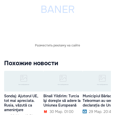
Разместить рекламу на сайте
Похожие новости
Sondaj: Ajutorul UE,
Binali Yildirim: Turcia
Municipiul Bârlad ș
tot mai apreciata.
îşi doreşte să adere la
Teleorman au semn
Rusia, văzută ca
Uniunea Europeană
declarația de Unire
ameninţare
30 Мар. 01:00
29 Мар. 20:40