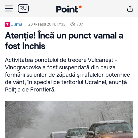
RU
Jurnal
29 января 2014, 17:33
707
Atenție! Încă un punct vamal a
fost inchis
Activitatea punctului de trecere Vulcănești-
Vinogradovka a fost suspendată din cauza
formării sulurilor de zăpadă şi rafalelor puternice
de vânt, în special pe teritoriul Ucrainei, anunță
Poliția de Frontieră.