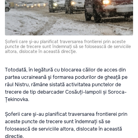
Șoferii care şi-au planificat traversarea frontierei prin aceste
puncte de trecere sunt îndemnați să se folosească de serviciile
altora, dislocate în această direcţie.
Totodată, în legătură cu blocarea căilor de acces din
partea ucraineană şi formarea podurilor de gheață pe
râul Nistru, rămâne sistată activitatea punctelor de
trecere de tip debarcader Cosăuți-Iampoli și Soroca-
Țekinovka.
Șoferii care şi-au planificat traversarea frontierei prin
aceste puncte de trecere sunt îndemnați să se
folosească de serviciile altora, dislocate în această
direcţie.