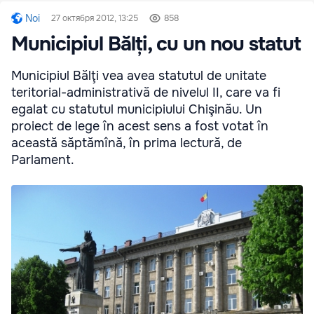
Noi
27 октября 2012, 13:25
858
Municipiul Bălți, cu un nou statut
Municipiul Bălţi vea avea statutul de unitate
teritorial-administrativă de nivelul II, care va fi
egalat cu statutul municipiului Chişinău. Un
proiect de lege în acest sens a fost votat în
această săptămînă, în prima lectură, de
Parlament.