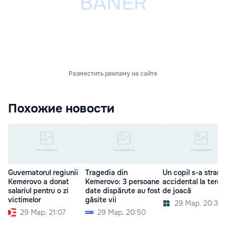
Разместить рекламу на сайте
Похожие новости
Guvernatorul regiunii
Tragedia din
Un copil s-a strang
Kemerovo a donat
Kemerovo: 3 persoane
accidental la teren
salariul pentru o zi
date dispărute au fost
de joacă
victimelor
găsite vii
29 Мар. 20:30
29 Мар. 21:07
29 Мар. 20:50