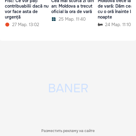
Fisc: Ce vor păți
Cea mai scurtă zi din
Moldova trece la o
contribuabilii dacă nu
an: Moldova a trecut
de vară: Dăm ceas
vor face asta de
oficial la ora de vară
cu o oră înainte la
urgență
noapte
25 Мар. 11:40
27 Мар. 13:02
24 Мар. 11:10
Разместить рекламу на сайте