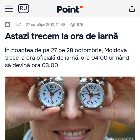
RU
Tv7
27 октября 2012, 14:48
975
Astazi trecem la ora de iarnă
În noaptea de pe 27 pe 28 octombrie, Moldova
trece la ora oficială de iarnă, ora 04:00 urmând
să devină ora 03:00.