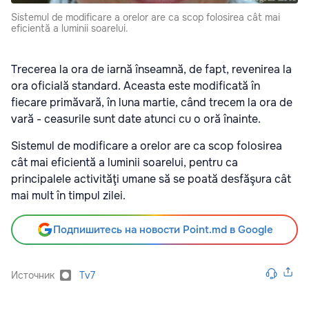
Sistemul de modificare a orelor are ca scop folosirea cât mai
eficientă a luminii soarelui.
Trecerea la ora de iarnă înseamnă, de fapt, revenirea la
ora oficială standard. Aceasta este modificată în
fiecare primăvară, în luna martie, când trecem la ora de
vară - ceasurile sunt date atunci cu o oră înainte.
Sistemul de modificare a orelor are ca scop folosirea
cât mai eficientă a luminii soarelui, pentru ca
principalele activităţi umane să se poată desfăşura cât
mai mult în timpul zilei.
Подпишитесь на новости Point.md в Google
Источник
Tv7