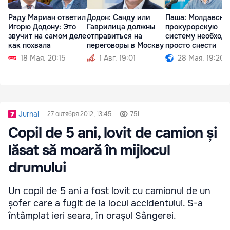
Раду Мариан ответил
Додон: Санду или
Паша: Молдавску
Игорю Додону: Это
Гаврилица должны
прокурорскую
звучит на самом деле
отправиться на
систему необход
как похвала
переговоры в Москву
просто снести
18 Мая. 20:15
1 Авг. 19:01
28 Мая. 19:20
Jurnal
27 октября 2012, 13:45
751
Copil de 5 ani, lovit de camion și
lăsat să moară în mijlocul
drumului
Un copil de 5 ani a fost lovit cu camionul de un
șofer care a fugit de la locul accidentului. S-a
întâmplat ieri seara, în orașul Sângerei.