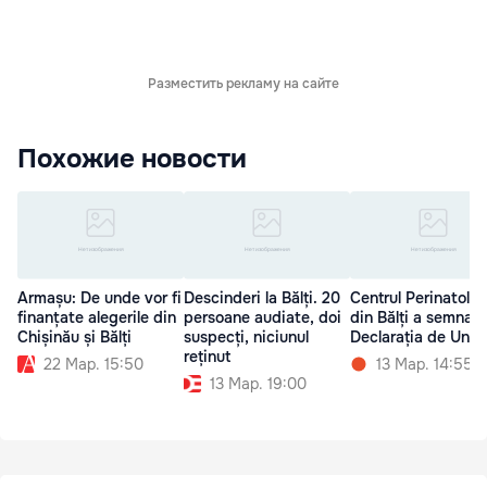
Разместить рекламу на сайте
Похожие новости
Armașu: De unde vor fi
Descinderi la Bălți. 20
Centrul Perinatolog
finanțate alegerile din
persoane audiate, doi
din Bălți a semnat
Chișinău și Bălți
suspecți, niciunul
Declarația de Unir
reținut
22 Мар. 15:50
13 Мар. 14:55
13 Мар. 19:00