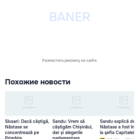
Разместить рекламу на сайте
Похожие новости
Slusari: Dacă câștigă,
Sandu: Vrem să
Sandu explică de 
Năstase se
câștigăm Chișinăul,
Năstase a fost înai
concentrează pe
dar și alegerile
la şefia Capitalei
Primărie
parlamentare