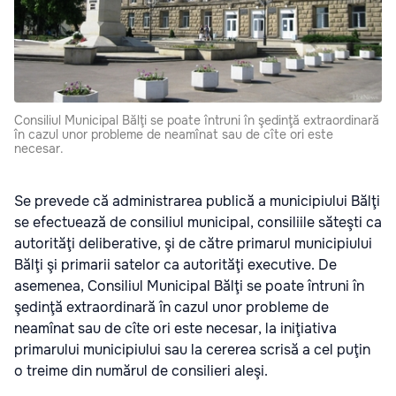
Consiliul Municipal Bălţi se poate întruni în şedinţă extraordinară
în cazul unor probleme de neamînat sau de cîte ori este
necesar.
Se prevede că administrarea publică a municipiului Bălţi
se efectuează de consiliul municipal, consiliile săteşti ca
autorităţi deliberative, şi de către primarul municipiului
Bălţi şi primarii satelor ca autorităţi executive. De
asemenea, Consiliul Municipal Bălţi se poate întruni în
şedinţă extraordinară în cazul unor probleme de
neamînat sau de cîte ori este necesar, la iniţiativa
primarului municipiului sau la cererea scrisă a cel puţin
o treime din numărul de consilieri aleşi.