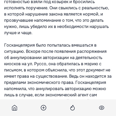
готовностью взяли под козырек и бросились
исполнять поручение. Они свыклись с реальностью,
в которой нарушение закона является нормой, и
прозвучавшее напоминание о том, что это делать
нужно, лишь убедило их в необходимости нарушать
лучше и чаще.
Госканцелярия было попыталась вмешаться в
ситуацию. Вскоре после появления распоряжения
об аннулировании авторизации на деятельность
киосков на ул. Руссо, она обратилась в мэрию с
письмом, в котором объяснила, что этот документ не
имеет права на существование. Ведь он находится за
пределами экономического права. Госканцелярия
напомнила, что аннулировать авторизацию можно
лишь в случае, если экономический агент сам
обращается с соответствующей просьбой или если
в результате контрольной проверки установлено,
что предприятие не работает или ликвидировано. Но