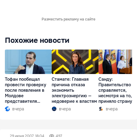
Разместить рекламу на сайте
Похожие новости
Тофан пообещал
Стамате: Главная
Санду:
провести проверку
причина отказа
Правительство
после появления в
экономить
справляется,
Молдове
электроэнергию —
несмотря на то, ч
представителя
недоверие к властям
приняло страну в
Южной Осетии
разгар кризиса
вчера
вчера
вчера
29 июня 2007, 18:04
497