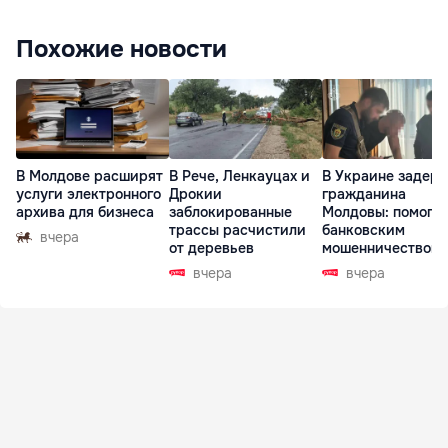
Похожие новости
В Молдове расширят
В Рече, Ленкауцах и
В Украине задер
услуги электронного
Дрокии
гражданина
архива для бизнеса
заблокированные
Молдовы: помогал
трассы расчистили
банковским
вчера
от деревьев
мошенничеством 
Чехии
вчера
вчера