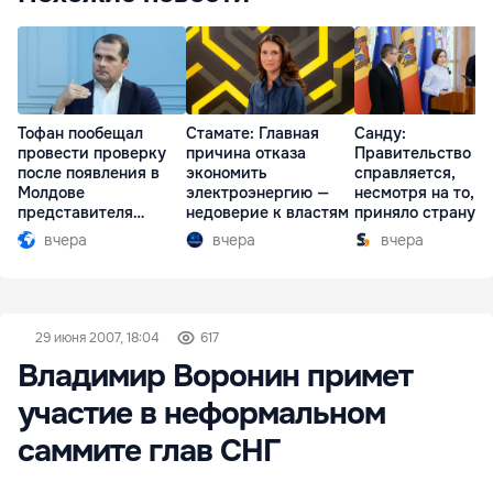
Тофан пообещал
Стамате: Главная
Санду:
провести проверку
причина отказа
Правительство
после появления в
экономить
справляется,
Молдове
электроэнергию —
несмотря на то, ч
представителя
недоверие к властям
приняло страну в
Южной Осетии
разгар кризиса
вчера
вчера
вчера
29 июня 2007, 18:04
617
Владимир Воронин примет
участие в неформальном
саммите глав СНГ