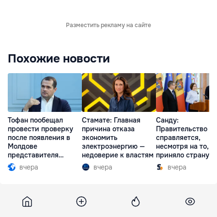
Разместить рекламу на сайте
Похожие новости
Тофан пообещал
Стамате: Главная
Санду:
провести проверку
причина отказа
Правительство
после появления в
экономить
справляется,
Молдове
электроэнергию —
несмотря на то, ч
представителя
недоверие к властям
приняло страну в
Южной Осетии
разгар кризиса
вчера
вчера
вчера
29 июня 2007, 17:58
677