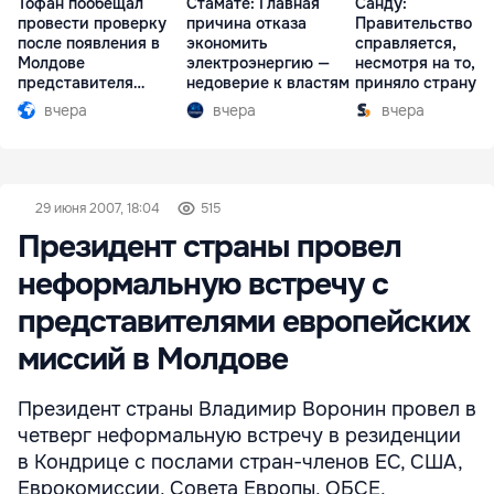
Тофан пообещал
Стамате: Главная
Санду:
провести проверку
причина отказа
Правительство
после появления в
экономить
справляется,
Молдове
электроэнергию —
несмотря на то, ч
представителя
недоверие к властям
приняло страну в
Южной Осетии
разгар кризиса
вчера
вчера
вчера
29 июня 2007, 18:04
515
Президент страны провел
неформальную встречу c
представителями европейских
миссий в Молдове
Президент страны Владимир Воронин провел в
четверг неформальную встречу в резиденции
в Кондрице с послами стран-членов ЕС, США,
Еврокомиссии, Совета Европы, ОБСЕ,