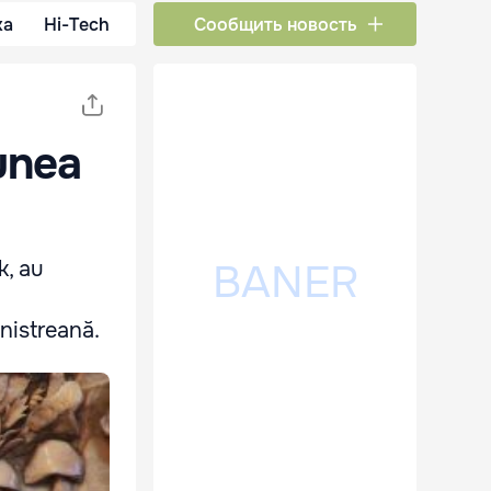
ка
Hi-Tech
Сообщить новость
iunea
k, au
snistreană.