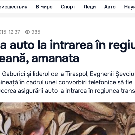
оисшествия
В мире
Спорт
Леди
Авто
Нау
15, 12:37
985
a auto la intrarea în reg
reană, amanata
l Gaburici şi liderul de la Tiraspol, Evghenii Șevciu
ineață în cadrul unei convorbiri telefonice să fie
erea asigurării auto la intrarea în regiunea tran