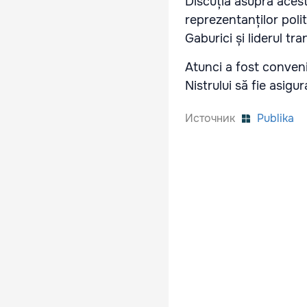
Discuția asupra acestu
reprezentanților polit
Gaburici și liderul tr
Atunci a fost convenit
Nistrului să fie asigu
Источник
Publika