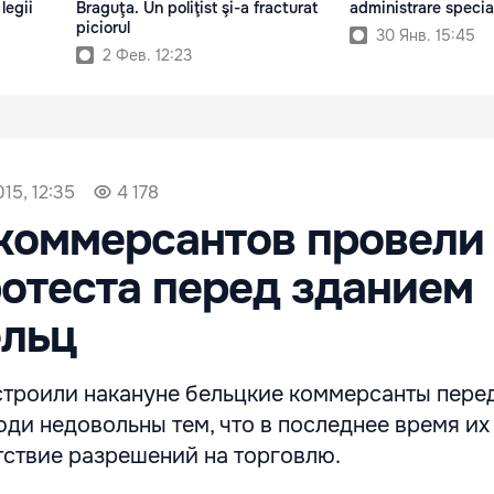
legii
Braguţa. Un poliţist şi-a fracturat
administrare specia
piciorul
30 Янв. 15:45
2 Фев. 12:23
15, 12:35
4 178
коммерсантов провели
отеста перед зданием
ельц
строили накануне бельцкие коммерсанты пере
ди недовольны тем, что в последнее время их
тствие разрешений на торговлю.