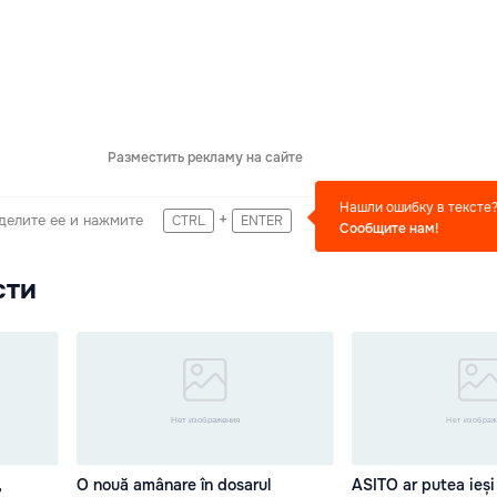
Разместить рекламу на сайте
Нашли ошибку в тексте
+
делите ее и нажмите
CTRL
ENTER
Сообщите нам!
сти
,
O nouă amânare în dosarul
ASITO ar putea ieși