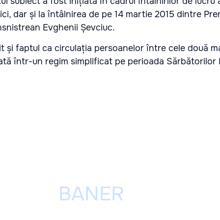
i subiect a fost inițiată în cadrul întâlnirilor de lucru 
ici, dar și la întâlnirea de pe 14 martie 2015 dintre Prem
ansnistrean Evghenii Șevciuc.
 și faptul ca circulația persoanelor între cele două ma
rată într-un regim simplificat pe perioada Sărbătorilor