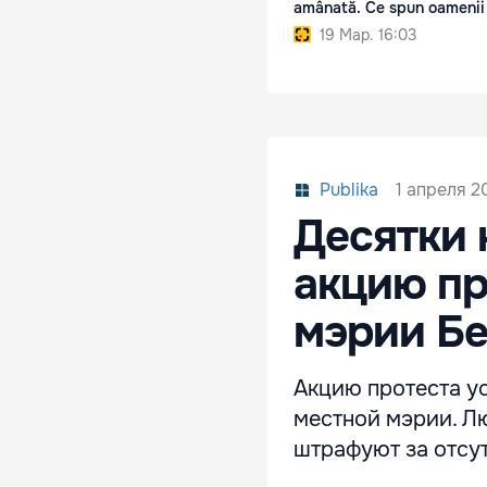
amânată. Ce spun oamenii 
19 Мар. 16:03
1 апреля 20
Publika
Десятки 
акцию пр
мэрии Б
Акцию протеста у
местной мэрии. Лю
штрафуют за отсу