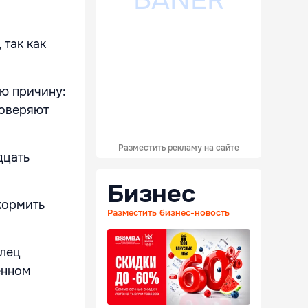
 так как
ую причину:
роверяют
Разместить рекламу на сайте
дцать
Бизнес
кормить
Разместить бизнес-новость
елец
енном