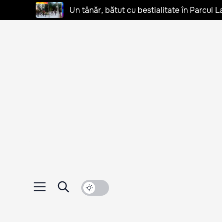
Un tânăr, bătut cu bestialitate în Parcul L