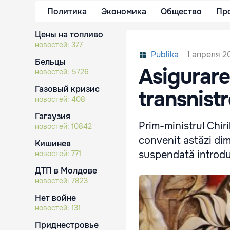
Политика
Экономика
Общество
Пр
Цены на топливо
новостей:
377
1 апреля 20
Publika
Бельцы
Asigurare
новостей:
5726
Газовый кризис
transnist
новостей:
408
Гагаузия
Prim-ministrul Chiri
новостей:
10842
convenit astăzi dim
Кишинев
suspendată introduc
новостей:
771
ДТП в Молдове
новостей:
7823
Нет войне
новостей:
131
Приднестровье