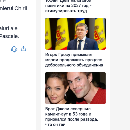
ale
Тофан: Цель налоговой
политики на 2027 год -
ierul Chiril
стимулировать труд
luri ale
 Pascale.
Игорь Гросу призывает
мэрии продолжить процесс
добровольного объединения
Брат Джоли совершил
каминг-аут в 53 года и
признался после развода,
что он гей