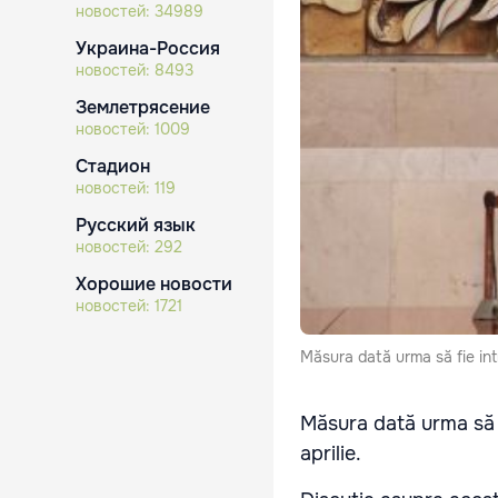
новостей:
34989
Украина-Россия
новостей:
8493
Землетрясение
новостей:
1009
Стадион
новостей:
119
Русский язык
новостей:
292
Хорошие новости
новостей:
1721
Măsura dată urma să fie int
Măsura dată urma să 
aprilie.