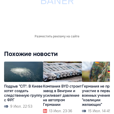
Разместить рекламу на сайте
Похожие новости
Подрыв "СП": В Киеве
Компания BYD строит
Германия не при
хотят создать
завод в Венгрии и
участие в первых
следственную группу
усиливает давление
военных учениях
с ФРГ
на автопром
"коалиции
Германии
желающих"
9 Июл. 22:53
13 Июл. 23:36
15 Июл. 14:45