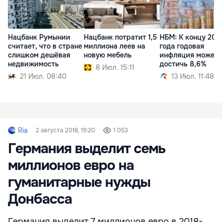
Нацбанк Румынии
Нацбанк потратит 1,5
НБМ: К концу 202
считает, что в стране
миллиона леев на
года годовая
слишком дешёвая
новую мебель
инфляция может
недвижимость
достичь 8,6%
8 Июл. 15:11
21 Июл. 08:40
13 Июл. 11:48
Ria
2 августа 2018, 19:20
1 053
Германия выделит семь
миллионов евро на
гуманитарные нужды
Донбасса
Германия выделит 7 миллионов евро в 2018-