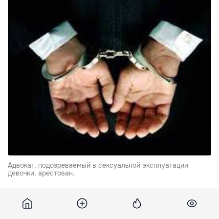
Адвокат, подозреваемый в сексуальной эксплуатации
девочки, арестован.
По
информации
следствия, в 2016 году адвокат
поселил в своей квартире 13-летнюю девочку из