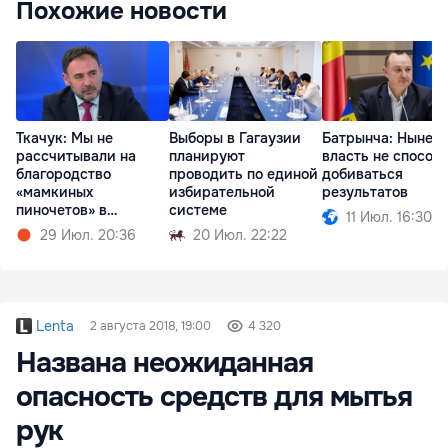
Похожие новости
Ткачук: Мы не
Выборы в Гагаузии
Батрынча: Нынеш
рассчитывали на
планируют
власть не способ
благородство
проводить по единой
добиваться
«мамкиных
избирательной
результатов
пиночетов» в
системе
11 Июл. 16:30
правительстве
29 Июл. 20:36
20 Июл. 22:22
Lenta
2 августа 2018, 19:00
4 320
Названа неожиданная
опасность средств для мытья
рук