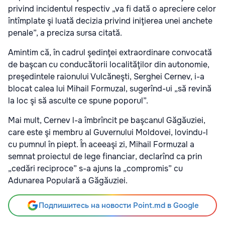
privind incidentul respectiv „va fi dată o apreciere celor
întîmplate şi luată decizia privind iniţierea unei anchete
penale”, a preciza sursa citată.
Amintim că, în cadrul şedinţei extraordinare convocată
de başcan cu conducătorii localităţilor din autonomie,
preşedintele raionului Vulcăneşti, Serghei Cernev, i-a
blocat calea lui Mihail Formuzal, sugerînd-ui „să revină
la loc şi să asculte ce spune poporul”.
Mai mult, Cernev l-a îmbrîncit pe başcanul Găgăuziei,
care este şi membru al Guvernului Moldovei, lovindu-l
cu pumnul în piept. În aceeaşi zi, Mihail Formuzal a
semnat proiectul de lege financiar, declarînd ca prin
„cedări reciproce” s-a ajuns la „compromis” cu
Adunarea Populară a Găgăuziei.
Подпишитесь на новости Point.md в Google