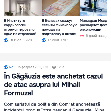
В Институте
В Бельцах окажут
Минздрав Молдо
кардиологии
семьям финансовую
расширяет доступ
отремонтировано
помощь на
онкопомощи
одно из отделений
подготовку к школе
5 дней назад
31 Июл. 16:28
17 Июл. 17:13
Noi
15 февраля 2012, 18:11
1 257
În Găgăuzia este anchetat cazul
de atac asupra lui Mihail
Formuzal
Comisariatul de poliţie din Comrat anchetează
incidentul produs între başcanul Gagauziei, Mihail