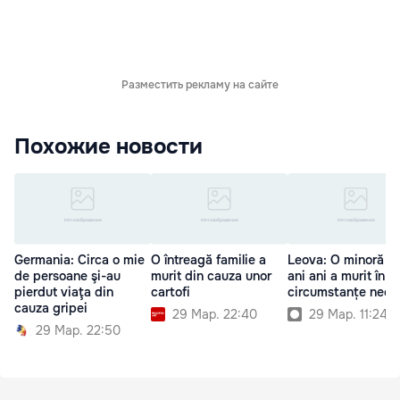
Разместить рекламу на сайте
Похожие новости
Germania: Circa o mie
O întreagă familie a
Leova: O minoră d
de persoane şi-au
murit din cauza unor
ani ani a murit în
pierdut viaţa din
cartofi
circumstanțe necla
cauza gripei
29 Мар. 22:40
29 Мар. 11:24
29 Мар. 22:50