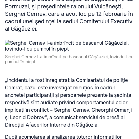
Formuzal, şi preşedintele raionului Vulcăneşti,
Serghei Cernev, care a avut loc pe 12 februarie în
cadrul unei şedinţei la sediul Comitetului Executiv
al Găgăuziei.
Serghei Cernev l-a îmbrîncit pe başcanul Găgăuziei, lovindu-l cu
pumnul în piept
„Incidentul a fost înregistrat la Comisariatul de poliţie
Comrat, cazul este investigat minuţios. În cadrul
anchetei participanţii şi persoanele prezente la şedinţa
respectivă sînt audiate privind comportamentul celor
implicaţi în conflict – Serghei Cernev, Gheorghi Ormanji
şi Leonid Dobrov”, a comunicat serviciul de presă al
Direcţiei Afacerilor Interne din Găgăuzia.
După acumularea şi analizarea tuturor informaţiilor