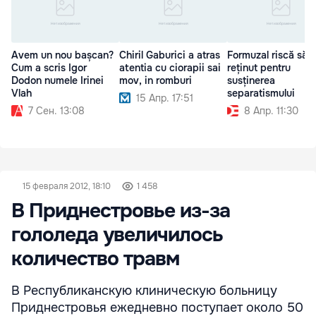
Avem un nou bașcan?
Chiril Gaburici a atras
Formuzal riscă să f
Cum a scris Igor
atentia cu ciorapii sai
reținut pentru
Dodon numele Irinei
mov, in romburi
susținerea
Vlah
separatismului
15 Апр. 17:51
7 Сен. 13:08
8 Апр. 11:30
15 февраля 2012, 18:10
1 458
В Приднестровье из-за
гололеда увеличилось
количество травм
В Республиканскую клиническую больницу
Приднестровья ежедневно поступает около 50