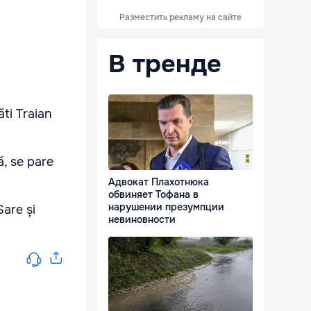
Разместить рекламу на сайте
В тренде
ăti Traian
ă, se pare
Адвокат Плахотнюка
обвиняет Тофана в
нарушении презумпции
Sare și
невиновности