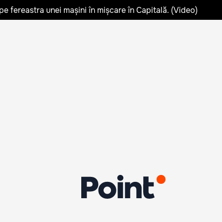
pe fereastra unei mașini în mișcare în Capitală. (Video)