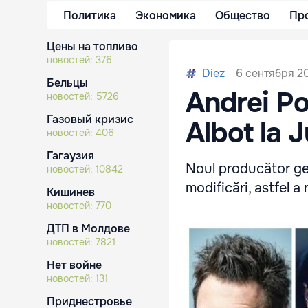
Политика
Экономика
Общество
Пр
Цены на топливо
новостей:
376
6 сентября 20
Diez
Бельцы
Andrei Po
новостей:
5726
Газовый кризис
Albot la 
новостей:
406
Гагаузия
Noul producător gen
новостей:
10842
modificări, astfel a
Кишинев
новостей:
770
ДТП в Молдове
новостей:
7821
Нет войне
новостей:
131
Приднестровье