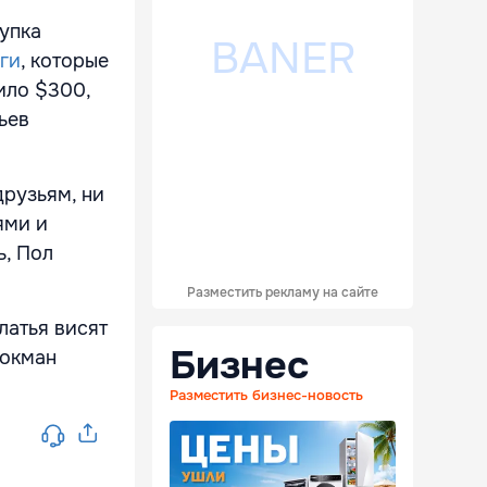
купка
ги
, которые
ило $300,
ьев
друзьям, ни
ями и
ь, Пол
Разместить рекламу на сайте
латья висят
Бизнес
рокман
Разместить бизнес-новость