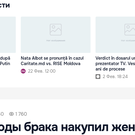
сти
 după
Nata Albot se pronunță în cazul
Verdict în dosarul u
 Putin
Caritate.md vs. RISE Moldova
prezentator TV. Ve
ani de procese
22 Фев. 12:00
2 Фев. 18:24
40
1 760
оды брака накупил жен