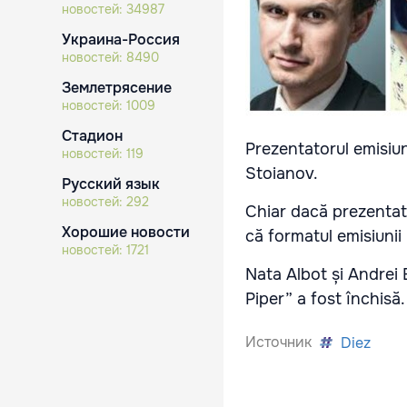
новостей:
34987
Украина-Россия
новостей:
8490
Землетрясение
новостей:
1009
Стадион
Prezentatorul emisiun
новостей:
119
Stoianov.
Русский язык
новостей:
292
Chiar dacă prezentato
Хорошие новости
că formatul emisiunii
новостей:
1721
Nata Albot și Andrei 
Piper” a fost închisă.
Источник
Diez