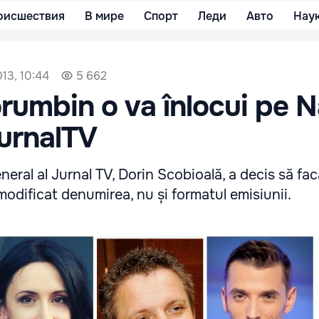
оисшествия
В мире
Спорт
Леди
Авто
Нау
13, 10:44
5 662
rumbin o va înlocui pe N
JurnalTV
eral al Jurnal TV, Dorin Scobioală, a decis să fa
 modificat denumirea, nu și formatul emisiunii.