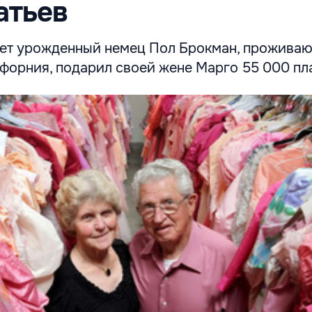
атьев
лет урожденный немец Пол Брокман, прожива
форния, подарил своей жене Марго 55 000 пла