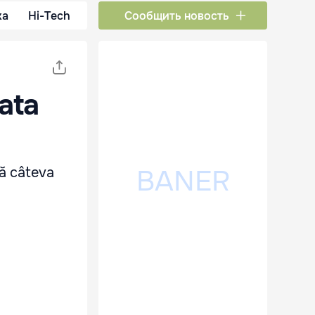
ка
Hi-Tech
Сообщить новость
ata
că câteva