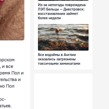
Из-за непогоды повреждена
ЛЭП Бельцы — Днестровск:
восстановление займет
более недели
Все водоёмы в Англии
оказались загрязнены
морском
токсичными химикатами
, и все
время Пол и
тельства и
 но Пол
ос-
атьев.