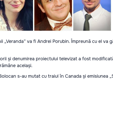
ii „Veranda” va fi Andrei Porubin. Împreună cu el va g
rii și denumirea proiectului televizat a fost modificat
 rămâne același.
Bolocan s-au mutat cu traiul în Canada și emisiunea „