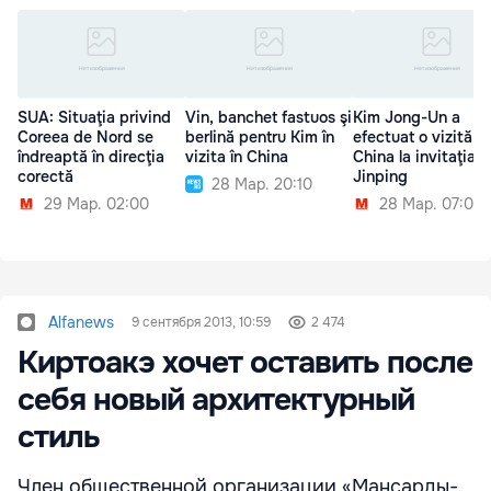
SUA: Situaţia privind
Vin, banchet fastuos şi
Kim Jong-Un a
Coreea de Nord se
berlină pentru Kim în
efectuat o vizită în
îndreaptă în direcţia
vizita în China
China la invitaţia lu
corectă
Jinping
28 Мар. 20:10
29 Мар. 02:00
28 Мар. 07:00
Alfanews
9 сентября 2013, 10:59
2 474
Киртоакэ хочет оставить после
себя новый архитектурный
стиль
Член общественной организации «Мансарды-