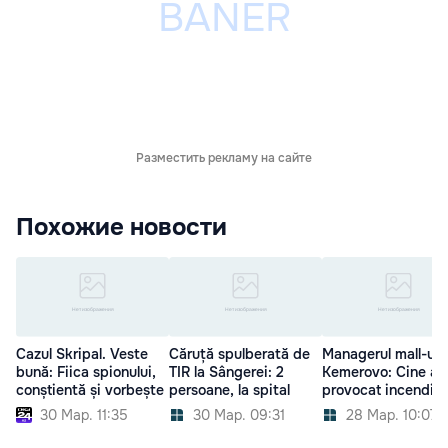
Разместить рекламу на сайте
Похожие новости
Cazul Skripal. Veste
Căruță spulberată de
Managerul mall-ulu
bună: Fiica spionului,
TIR la Sângerei: 2
Kemerovo: Cine a
conștientă și vorbește
persoane, la spital
provocat incendiul
30 Мар. 11:35
30 Мар. 09:31
28 Мар. 10:07