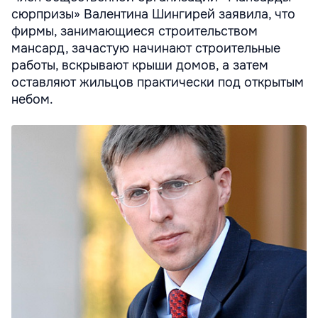
сюрпризы» Валентина Шингирей заявила, что
фирмы, занимающиеся строительством
мансард, зачастую начинают строительные
работы, вскрывают крыши домов, а затем
оставляют жильцов практически под открытым
небом.