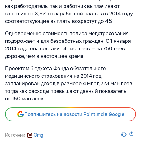
как работодатель, так и работник выплачивают
за полис по 3,5% от заработной платы, а в 2014 году
соответствующие выплаты возрастут до 4%.
Одновременно стоимость полиса медстрахования
подорожает и для безработных граждан. С 1 января
2014 года она составит 4 тыс. леев — на 750 леев
дороже, чем в настоящее время.
Проектом бюджета Фонда обязательного
медицинского страхования на 2014 год
запланирован доход в размере 4 млрд 723 млн леев,
тогда как расходы превышают данный показатель
на 150 млн леев.
Подпишитесь на новости Point.md в Google
Источник
Omg