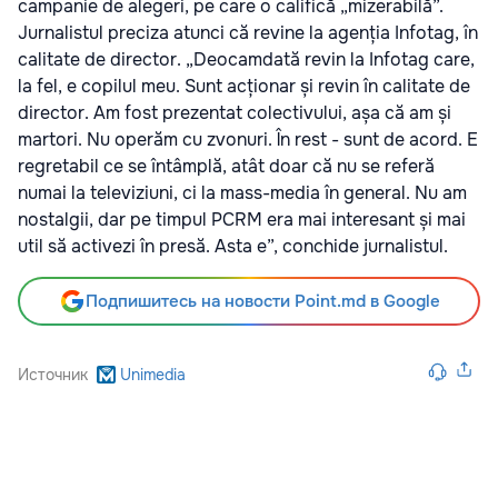
campanie de alegeri, pe care o califică „mizerabilă”.
Jurnalistul preciza atunci că revine la agenția Infotag, în
calitate de director. „Deocamdată revin la Infotag care,
la fel, e copilul meu. Sunt acționar și revin în calitate de
director. Am fost prezentat colectivului, așa că am și
martori. Nu operăm cu zvonuri. În rest - sunt de acord. E
regretabil ce se întâmplă, atât doar că nu se referă
numai la televiziuni, ci la mass-media în general. Nu am
nostalgii, dar pe timpul PCRM era mai interesant și mai
util să activezi în presă. Asta e”, conchide jurnalistul.
Подпишитесь на новости Point.md в Google
Источник
Unimedia