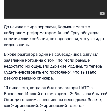
До начала эфира передачи, Корман вместе с
либералом-реформатором Анной Гуцу обсуждал
политические события, не подозревая, что уже идет
видеозапись.
В ходе разговора один из собеседников озвучил
заявление Рогозина о том, что "если раньше
недостаточно ощущали дыхание Родины, то теперь
будете чувствовать его постоянно", что вызвало
резкую реакцию спикера.
"Я видел его, когда он был послом при НАТО в
Брюсселе. И такой он там ходил... Э, большая брынза!
Он ходит с таким агрессивным месседжем. Знаете,
как Жириновский. Жириновский тоже так