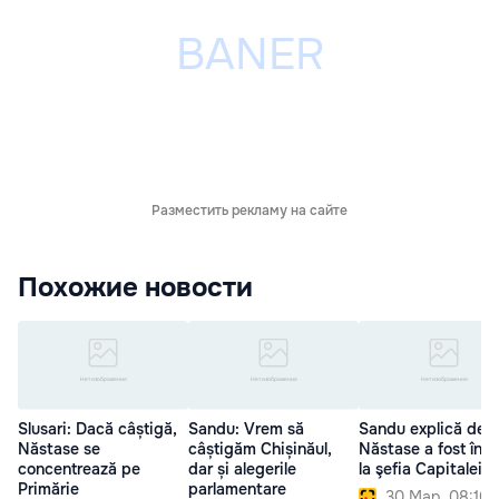
Разместить рекламу на сайте
Похожие новости
Slusari: Dacă câștigă,
Sandu: Vrem să
Sandu explică de 
Năstase se
câștigăm Chișinăul,
Năstase a fost înai
concentrează pe
dar și alegerile
la şefia Capitalei
Primărie
parlamentare
30 Мар. 08:10