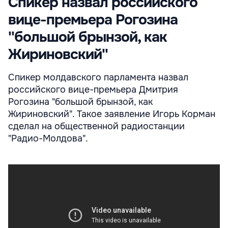
Спикер назвал российского
вице-премьера Рогозина
''большой брынзой, как
Жириновский''
Спикер молдавского парламента назвал
российского вице-премьера Дмитрия
Рогозина "большой брынзой, как
Жириновский". Такое заявление Игорь Корман
сделал на общественной радиостанции
"Радио-Молдова".