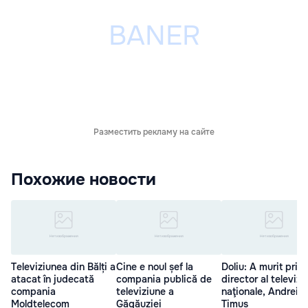
Разместить рекламу на сайте
Похожие новости
Televiziunea din Bălți a
Cine e noul șef la
Doliu: A murit prim
atacat în judecată
compania publică de
director al televiziu
compania
televiziune a
naţionale, Andrei
Moldtelecom
Găgăuziei
Timuș