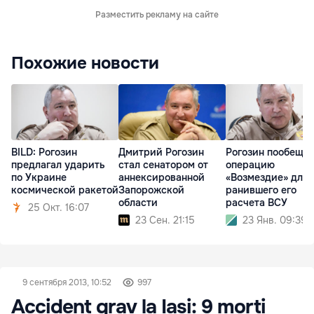
Разместить рекламу на сайте
Похожие новости
BILD: Рогозин
Дмитрий Рогозин
Рогозин пообеща
предлагал ударить
стал сенатором от
операцию
по Украине
аннексированной
«Возмездие» для
космической ракетой
Запорожской
ранившего его
области
расчета ВСУ
25 Окт. 16:07
23 Сен. 21:15
23 Янв. 09:39
9 сентября 2013, 10:52
997
Accident grav la Iași: 9 morți