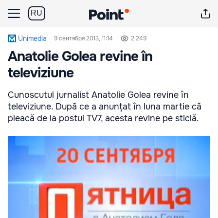
RU
Unimedia
9 сентября 2013, 11:14
2 249
Anatolie Golea revine în
televiziune
Cunoscutul jurnalist Anatolie Golea revine în
televiziune. După ce a anunțat în luna martie că
pleacă de la postul TV7, acesta revine pe sticlă.