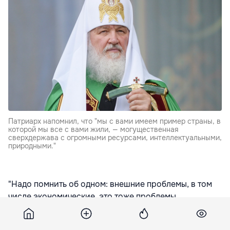
Патриарх напомнил, что "мы с вами имеем пример страны, в
которой мы все с вами жили, — могущественная
сверхдержава с огромными ресурсами, интеллектуальными,
природными."
"Надо помнить об одном: внешние проблемы, в том
числе экономические, это тоже проблемы
скоропроходящие. Нам иногда кажется, что
проблема сегодняшнего дня такая огромная, что