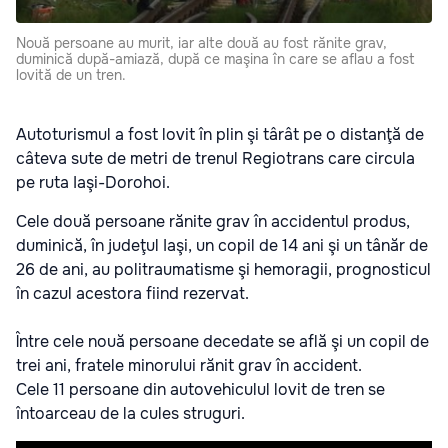
Nouă persoane au murit, iar alte două au fost rănite grav,
duminică după-amiază, după ce maşina în care se aflau a fost
lovită de un tren.
Autoturismul a fost lovit în plin şi târât pe o distanţă de
câteva sute de metri de trenul Regiotrans care circula
pe ruta Iaşi-Dorohoi.
Cele două persoane rănite grav în accidentul produs,
duminică, în judeţul Iaşi, un copil de 14 ani şi un tânăr de
26 de ani, au politraumatisme şi hemoragii, prognosticul
în cazul acestora fiind rezervat.
Între cele nouă persoane decedate se află şi un copil de
trei ani, fratele minorului rănit grav în accident.
Cele 11 persoane din autovehiculul lovit de tren se
întoarceau de la cules struguri.