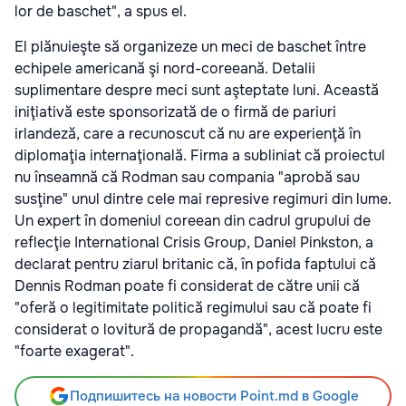
lor de baschet", a spus el.
El plănuieşte să organizeze un meci de baschet între
echipele americană şi nord-coreeană. Detalii
suplimentare despre meci sunt aşteptate luni. Această
iniţiativă este sponsorizată de o firmă de pariuri
irlandeză, care a recunoscut că nu are experienţă în
diplomaţia internaţională. Firma a subliniat că proiectul
nu înseamnă că Rodman sau compania "aprobă sau
susţine" unul dintre cele mai represive regimuri din lume.
Un expert în domeniul coreean din cadrul grupului de
reflecţie International Crisis Group, Daniel Pinkston, a
declarat pentru ziarul britanic că, în pofida faptului că
Dennis Rodman poate fi considerat de către unii că
"oferă o legitimitate politică regimului sau că poate fi
considerat o lovitură de propagandă", acest lucru este
"foarte exagerat".
Подпишитесь на новости Point.md в Google