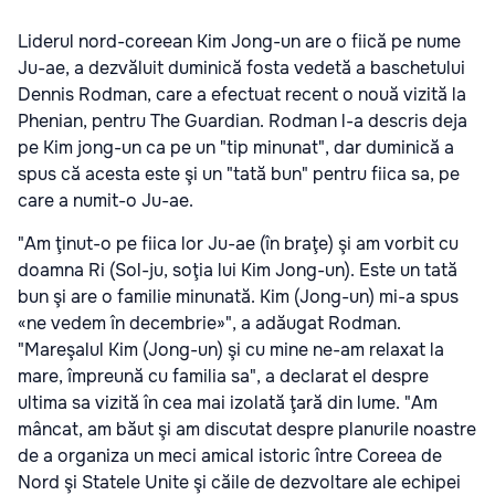
Liderul nord-coreean Kim Jong-un are o fiică pe nume
Ju-ae, a dezvăluit duminică fosta vedetă a baschetului
Dennis Rodman, care a efectuat recent o nouă vizită la
Phenian, pentru The Guardian. Rodman l-a descris deja
pe Kim jong-un ca pe un "tip minunat", dar duminică a
spus că acesta este şi un "tată bun" pentru fiica sa, pe
care a numit-o Ju-ae.
"Am ţinut-o pe fiica lor Ju-ae (în braţe) şi am vorbit cu
doamna Ri (Sol-ju, soţia lui Kim Jong-un). Este un tată
bun şi are o familie minunată. Kim (Jong-un) mi-a spus
«ne vedem în decembrie»", a adăugat Rodman.
"Mareşalul Kim (Jong-un) şi cu mine ne-am relaxat la
mare, împreună cu familia sa", a declarat el despre
ultima sa vizită în cea mai izolată ţară din lume. "Am
mâncat, am băut şi am discutat despre planurile noastre
de a organiza un meci amical istoric între Coreea de
Nord şi Statele Unite şi căile de dezvoltare ale echipei