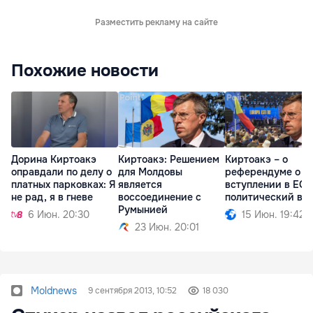
Разместить рекламу на сайте
Похожие новости
Дорина Киртоакэ
Киртоакэ: Решением
Киртоакэ – о
оправдали по делу о
для Молдовы
референдуме о
платных парковках: Я
является
вступлении в ЕС:
не рад, я в гневе
воссоединение с
политический во
Румынией
6 Июн. 20:30
15 Июн. 19:42
23 Июн. 20:01
Moldnews
9 сентября 2013, 10:52
18 030