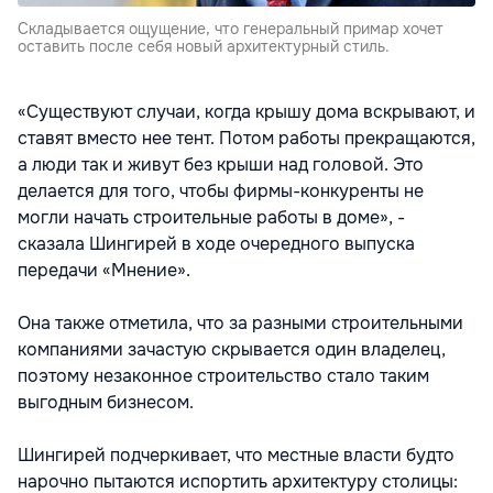
Складывается ощущение, что генеральный примар хочет
оставить после себя новый архитектурный стиль.
«Существуют случаи, когда крышу дома вскрывают, и
ставят вместо нее тент. Потом работы прекращаются,
а люди так и живут без крыши над головой. Это
делается для того, чтобы фирмы-конкуренты не
могли начать строительные работы в доме», -
сказала Шингирей в ходе очередного выпуска
передачи «Мнение».
Она также отметила, что за разными строительными
компаниями зачастую скрывается один владелец,
поэтому незаконное строительство стало таким
выгодным бизнесом.
Шингирей подчеркивает, что местные власти будто
нарочно пытаются испортить архитектуру столицы: