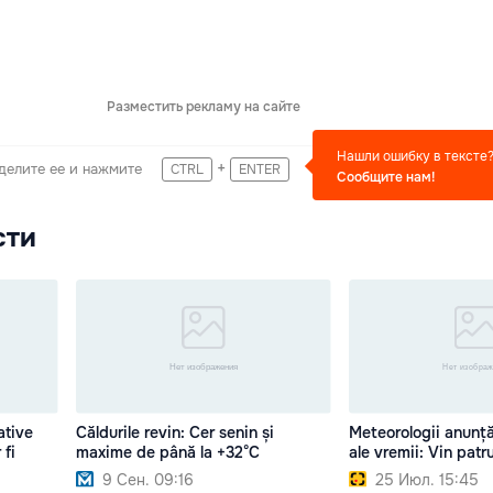
Разместить рекламу на сайте
Нашли ошибку в тексте
+
делите ее и нажмите
CTRL
ENTER
Сообщите нам!
сти
ative
Căldurile revin: Cer senin și
Meteorologii anunț
 fi
maxime de până la +32°C
ale vremii: Vin patru
9 Сен. 09:16
25 Июл. 15:45