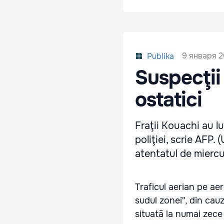
9 января 2
Publika
Suspecţii
ostatici
Fraţii Kouachi au l
poliţiei, scrie AFP.
atentatul de miercu
Traficul aerian pe ae
sudul zonei", din cau
situată la numai zece 