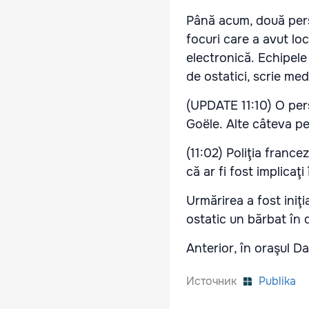
Până acum, două perso
focuri care a avut lo
electronică. Echipele 
de ostatici, scrie med
(UPDATE 11:10) O per
Goële. Alte câteva pe
(11:02) Poliţia franc
că ar fi fost implicaţ
Urmărirea a fost iniţ
ostatic un bărbat în
Anterior, în oraşul D
Источник
Publika