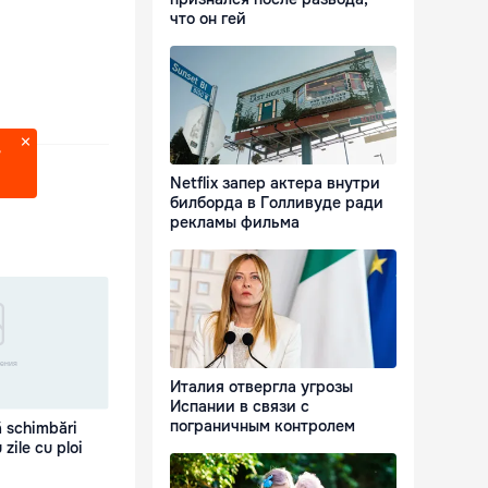
что он гей
?
Netflix запер актера внутри
билборда в Голливуде ради
рекламы фильма
Италия отвергла угрозы
Испании в связи с
пограничным контролем
ă schimbări
 zile cu ploi