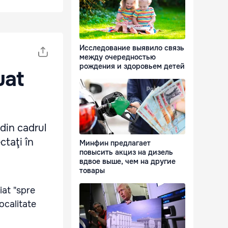
Исследование выявило связь
между очередностью
рождения и здоровьем детей
uat
 din cadrul
ctaţi în
Минфин предлагает
повысить акциз на дизель
вдвое выше, чем на другие
товары
iat "spre
ocalitate