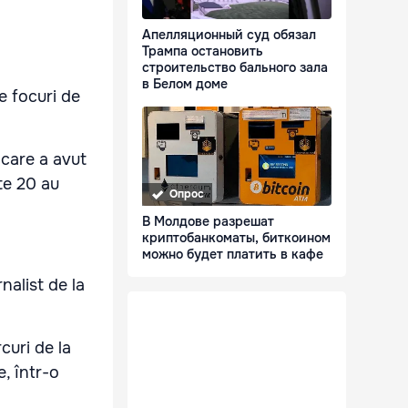
Апелляционный суд обязал
Трампа остановить
строительство бального зала
в Белом доме
e focuri de
 care a avut
te 20 au
Опрос
В Молдове разрешат
криптобанкоматы, биткоином
можно будет платить в кафе
nalist de la
curi de la
e, într-o