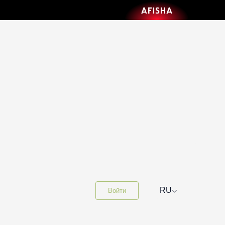
⌵
RU
Войти