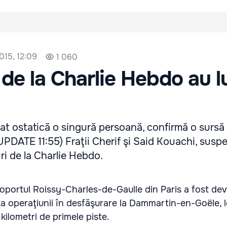
015, 12:09
1 060
 de la Charlie Hebdo au l
uat ostatică o singură persoană, confirmă o sursă
 (UPDATE 11:55) Fraţii Cherif şi Said Kouachi, suspe
ri de la Charlie Hebdo.
roportul Roissy-Charles-de-Gaulle din Paris a fost dev
za operaţiunii în desfăşurare la Dammartin-en-Goële, l
kilometri de primele piste.