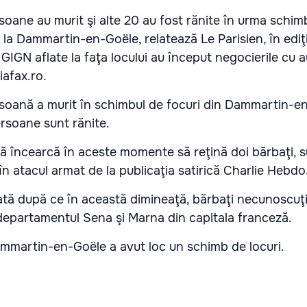
ane au murit şi alte 20 au fost rănite în urma schim
c la Dammartin-en-Goële, relatează Le Parisien, în ediţ
GIGN aflate la faţa locului au început negocierile cu aut
iafax.ro.
soană a murit în schimbul de focuri din Dammartin-e
rsoane sunt rănite.
eză încearcă în aceste momente să reţină doi bărbaţi, 
i în atacul armat de la publicaţia satirică Charlie Hebdo
iată după ce în această dimineaţă, bărbaţi necunoscuţi
 departamentul Sena şi Marna din capitala franceză.
ammartin-en-Goële a avut loc un schimb de locuri.