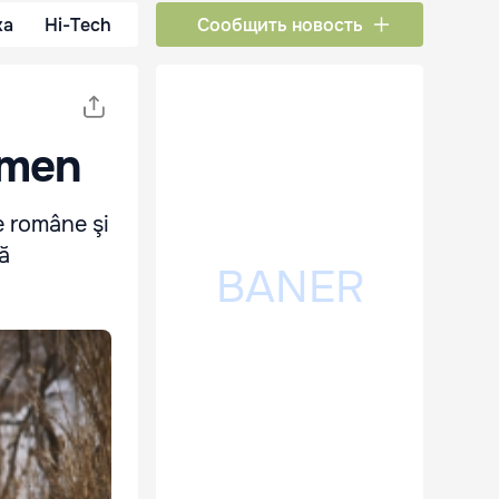
ка
Hi-Tech
Сообщить новость
omen
le române şi
ă