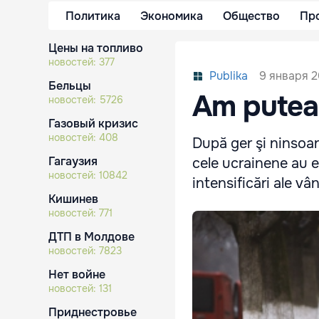
Политика
Экономика
Общество
Пр
Цены на топливо
новостей:
377
9 января 2
Publika
Бельцы
Am putea 
новостей:
5726
Газовый кризис
новостей:
408
După ger şi ninsoare
Гагаузия
cele ucrainene au e
новостей:
10842
intensificări ale vân
Кишинев
новостей:
771
ДТП в Молдове
новостей:
7823
Нет войне
новостей:
131
Приднестровье