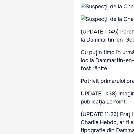
(UPDATE 11:45) Parche
la Dammartin-en-Goë
Cu puţin timp în urmă
loc la Dammartin-en-
fost rănite.
Potrivit primarului or
UPDATE 11:38) Imagini 
publicaţia LePoint.
(UPDATE 11:26) Fraţii
Charlie Hebdo, ar fi a
tipografie din Damma