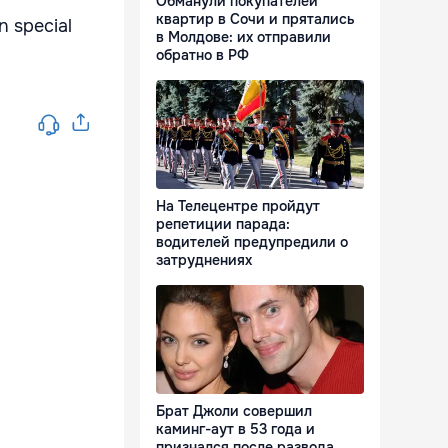
Обманули покупателей
квартир в Сочи и прятались
n special
в Молдове: их отправили
обратно в РФ
На Телецентре пройдут
репетиции парада:
водителей предупредили о
затруднениях
Брат Джоли совершил
каминг-аут в 53 года и
признался после развода,