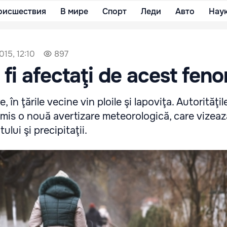
оисшествия
В мире
Спорт
Леди
Авто
Нау
015, 12:10
897
fi afectaţi de acest fen
, în ţările vecine vin ploile şi lapoviţa. Autorităţi
mis o nouă avertizare meteorologică, care vizeaz
tului şi precipitaţii.