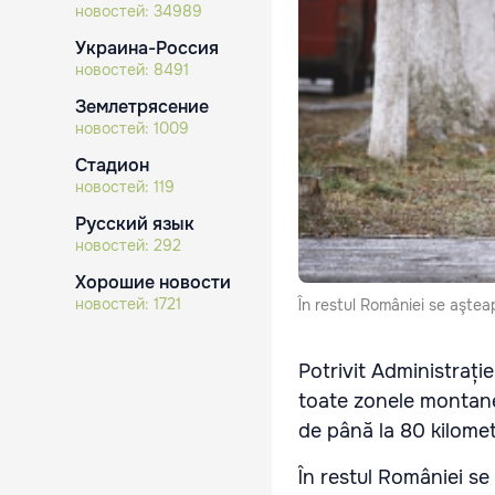
новостей:
34989
Украина-Россия
новостей:
8491
Землетрясение
новостей:
1009
Стадион
новостей:
119
Русский язык
новостей:
292
Хорошие новости
новостей:
1721
În restul României se aşteapt
Potrivit Administrați
toate zonele montane 
de până la 80 kilometr
În restul României se 