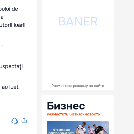
bului de
ia
orii luării
n-
suspectaţi
.
Разместить рекламу на сайте
 au luat
Бизнес
Разместить бизнес-новость