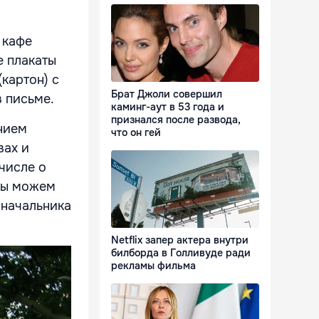
 кафе
е плакаты
(картон) с
Брат Джоли совершил
в письме.
каминг-аут в 53 года и
признался после развода,
нием
что он гей
вах и
 числе о
 мы можем
 начальника
Netflix запер актера внутри
билборда в Голливуде ради
рекламы фильма