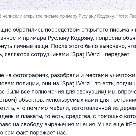
 написали открытое письмо примару Руслану Кодряну. Фото: Fa
щие обратились посредством открытого письма к
нности примара Руслану Кодряну, попросив объя
нуть личные вещи. После этого было выяснено, что
 являются сотрудниками "Spații Verzi", передает
е на фотографиях, разобрали и местами уничтожи
овам полиции, они из "Spații Verzi", то есть, подчи
ас были все полномочия для эвакуации) мы, впроч
ством) объектов, используемых нами для постоянн
метить, что помимо мебели, изготовленной из дере
дены и плакаты, то есть, средства, с помощью кот
раво на свободу выражения мнения. У нас еще #Ес
о сам факт поражает нас.