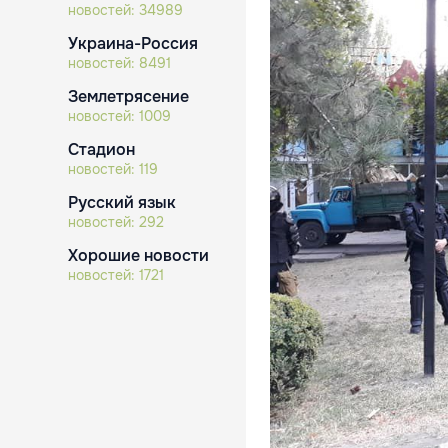
новостей:
34989
Украина-Россия
новостей:
8491
Землетрясение
новостей:
1009
Стадион
новостей:
119
Русский язык
новостей:
292
Хорошие новости
новостей:
1721