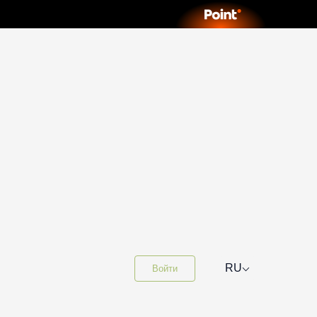
⌵
RU
Войти