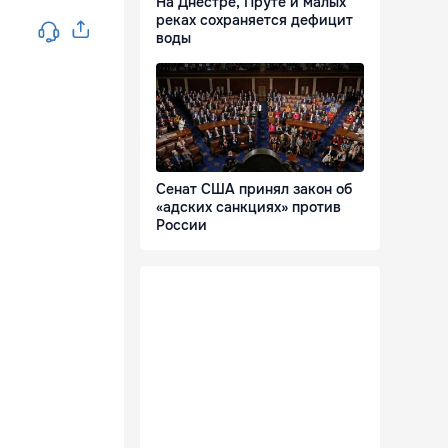
На Днестре, Пруте и малых
реках сохраняется дефицит
воды
Сенат США принял закон об
«адских санкциях» против
России