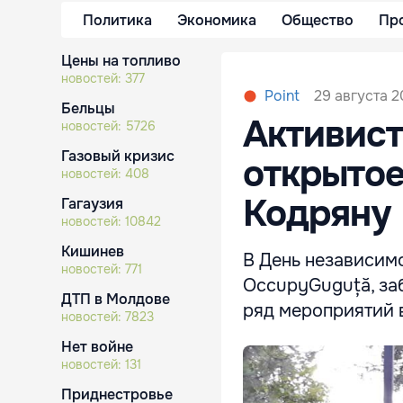
Политика
Экономика
Общество
Пр
Цены на топливо
новостей:
377
29 августа 2
Point
Бельцы
Активис
новостей:
5726
Газовый кризис
открытое
новостей:
408
Кодряну
Гагаузия
новостей:
10842
Кишинев
В День независимо
новостей:
771
OccupyGuguță, за
ДТП в Молдове
ряд мероприятий в
новостей:
7823
Нет войне
новостей:
131
Приднестровье