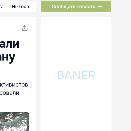
ка
Hi-Tech
Сообщить новость
али
ану
активистов
изовали