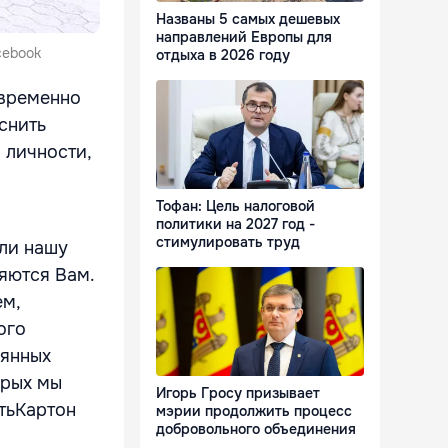
Названы 5 самых дешевых
направлений Европы для
cebook
отдыха в 2026 году
 временно
снить
 личности,
Тофан: Цель налоговой
политики на 2027 год -
стимулировать труд
ли нашу
няются Вам.
ем,
ого
вянных
орых мы
Игорь Гросу призывает
тьКартон
мэрии продолжить процесс
добровольного объединения