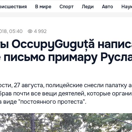
оисшествия
В мире
Спорт
Леди
Авто
Нау
018, 05:40
4 992
ты OccupyGuguță напис
 письмо примару Русл
сти, 27 августа, полицейские снесли палатку 
брав почти все вещи деятелей, которые орган
 виде "постоянного протеста".