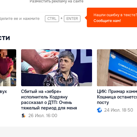
Разместить рекламу на сайте
Нашли ошибку в тексте
+
делите ее и нажмите
CTRL
ENTER
Сообщите нам!
сти
вух
Сбитый на «зебре»
ЦИК: Примар ком
исполнитель Кодряну
Кошница останетс
рассказал о ДТП: Очень
посту
тяжелый период для меня
24 Июл. 18:50
26 Июл. 16:00