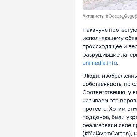
Активисты #OccupyGuguță
Накануне протестую
исполняющему обяза
происходящее и вер
разрушившие лагерь,
unimedia.info
.
"Люди, изображенны
собственность, по сл
Соответственно, у в
называем это воров
протеста. Хотим от
поддонов, были укра
реализовали свое п
(#MaiAvemCarton), н