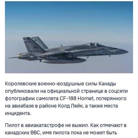
Королевские военно-воздушные силы Канады
опубликовали на официальной странице в соцсети
фотографии самолета CF-188 Hornet, потерянного
на авиабазе в районе Колд Лейк, а также места
инцидента.
Пилот в авиакатастрофе не выжил. Как отмечают в
канадских ВВС, имя пилота пока не может быть