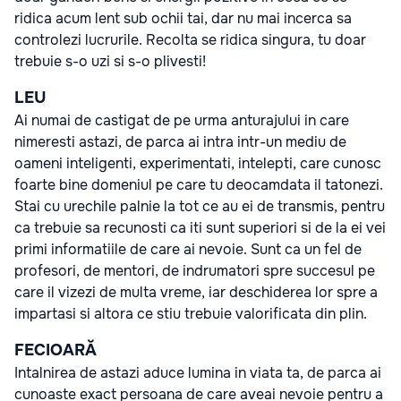
ridica acum lent sub ochii tai, dar nu mai incerca sa
controlezi lucrurile. Recolta se ridica singura, tu doar
trebuie s-o uzi si s-o plivesti!
LEU
Ai numai de castigat de pe urma anturajului in care
nimeresti astazi, de parca ai intra intr-un mediu de
oameni inteligenti, experimentati, intelepti, care cunosc
foarte bine domeniul pe care tu deocamdata il tatonezi.
Stai cu urechile palnie la tot ce au ei de transmis, pentru
ca trebuie sa recunosti ca iti sunt superiori si de la ei vei
primi informatiile de care ai nevoie. Sunt ca un fel de
profesori, de mentori, de indrumatori spre succesul pe
care il vizezi de multa vreme, iar deschiderea lor spre a
impartasi si altora ce stiu trebuie valorificata din plin.
FECIOARĂ
Intalnirea de astazi aduce lumina in viata ta, de parca ai
cunoaste exact persoana de care aveai nevoie pentru a