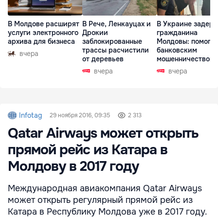
В Молдове расширят
В Рече, Ленкауцах и
В Украине задер
услуги электронного
Дрокии
гражданина
архива для бизнеса
заблокированные
Молдовы: помогал
трассы расчистили
банковским
вчера
от деревьев
мошенничеством 
Чехии
вчера
вчера
Infotag
29 ноября 2016, 09:35
2 313
Qatar Airways может открыть
прямой рейс из Катара в
Молдову в 2017 году
Международная авиакомпания Qatar Airways
может открыть регулярный прямой рейс из
Катара в Республику Молдова уже в 2017 году.