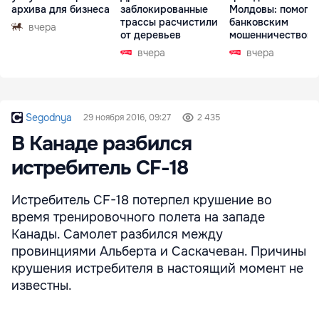
архива для бизнеса
заблокированные
Молдовы: помогал
трассы расчистили
банковским
вчера
от деревьев
мошенничеством 
Чехии
вчера
вчера
Segodnya
29 ноября 2016, 09:27
2 435
В Канаде разбился
истребитель CF-18
Истребитель CF-18 потерпел крушение во
время тренировочного полета на западе
Канады. Самолет разбился между
провинциями Альберта и Саскачеван. Причины
крушения истребителя в настоящий момент не
известны.