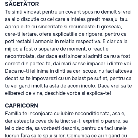
SĂGETĂTOR
Te simti vinovat pentru un cuvant spus nu demult si vrei
sa ai o discutie cu cel care a inteles gresit mesajul tau.
Apropie-te cu sinceritate si recunoaste-ti greseala,
cere-ti iertare, ofera explicatiile de rigoare, pentru ca
poti restabili armonia in relatia respectiva. E clar ca la
mijloc a fost o suparare de moment, o reactie
necontrolata, dar daca esti sincer si admiti ca nu a fost
corect din partea ta, dai mari sanse impacarii dintre voi.
Daca nu-ti iei inima in dinti sa ceri scuze, nu faci altceva
decat sa te impovarezi cu un balast pe suflet, pentru ca
te vei gandi mult la asta de acum incolo. Daca vrei sa te
eliberezi de vina, deschide vorba si explica-te!
CAPRICORN
Familia te inconjoara cu iubire neconditionata, asa e,
dar asteapta ceva de la tine: sa-ti exprimi o parere, sa
iei o decizie, sa vorbesti deschis, pentru ca faci unele
lucruri fara sa le spui si lor. Comunica ce ai in gand cu