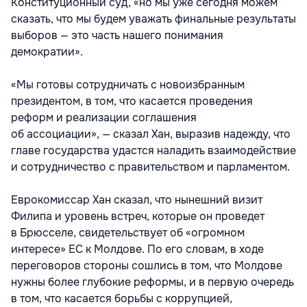
Конституционный суд, «но мы уже сегодня можем
сказать, что мы будем уважать финальные результаты
выборов — это часть нашего понимания
демократии».
«Мы готовы сотрудничать с новоизбранным
президентом, в том, что касается проведения
реформ и реализации соглашения
об ассоциации», — сказал Хан, выразив надежду, что
главе государства удастся наладить взаимодействие
и сотрудничество с правительством и парламентом.
Еврокомиссар Хан сказал, что нынешний визит
Филипа и уровень встреч, которые он проведет
в Брюсселе, свидетельствует об «огромном
интересе» ЕС к Молдове. По его словам, в ходе
переговоров стороны сошлись в том, что Молдове
нужны более глубокие реформы, и в первую очередь
в том, что касается борьбы с коррупцией,