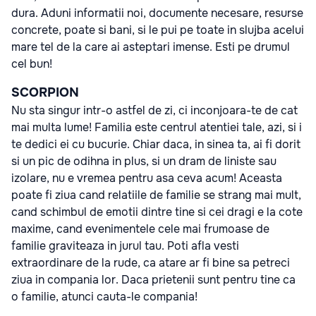
dura. Aduni informatii noi, documente necesare, resurse
concrete, poate si bani, si le pui pe toate in slujba acelui
mare tel de la care ai asteptari imense. Esti pe drumul
cel bun!
SCORPION
Nu sta singur intr-o astfel de zi, ci inconjoara-te de cat
mai multa lume! Familia este centrul atentiei tale, azi, si i
te dedici ei cu bucurie. Chiar daca, in sinea ta, ai fi dorit
si un pic de odihna in plus, si un dram de liniste sau
izolare, nu e vremea pentru asa ceva acum! Aceasta
poate fi ziua cand relatiile de familie se strang mai mult,
cand schimbul de emotii dintre tine si cei dragi e la cote
maxime, cand evenimentele cele mai frumoase de
familie graviteaza in jurul tau. Poti afla vesti
extraordinare de la rude, ca atare ar fi bine sa petreci
ziua in compania lor. Daca prietenii sunt pentru tine ca
o familie, atunci cauta-le compania!