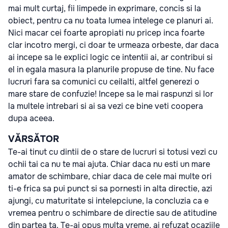
mai mult curtaj, fii limpede in exprimare, concis si la
obiect, pentru ca nu toata lumea intelege ce planuri ai.
Nici macar cei foarte apropiati nu pricep inca foarte
clar incotro mergi, ci doar te urmeaza orbeste, dar daca
ai incepe sa le explici logic ce intentii ai, ar contribui si
el in egala masura la planurile propuse de tine. Nu face
lucruri fara sa comunici cu ceilalti, altfel generezi o
mare stare de confuzie! Incepe sa le mai raspunzi si lor
la multele intrebari si ai sa vezi ce bine veti coopera
dupa aceea.
VĂRSĂTOR
Te-ai tinut cu dintii de o stare de lucruri si totusi vezi cu
ochii tai ca nu te mai ajuta. Chiar daca nu esti un mare
amator de schimbare, chiar daca de cele mai multe ori
ti-e frica sa pui punct si sa pornesti in alta directie, azi
ajungi, cu maturitate si intelepciune, la concluzia ca e
vremea pentru o schimbare de directie sau de atitudine
din partea ta. Te-ai opus multa vreme, ai refuzat ocaziile