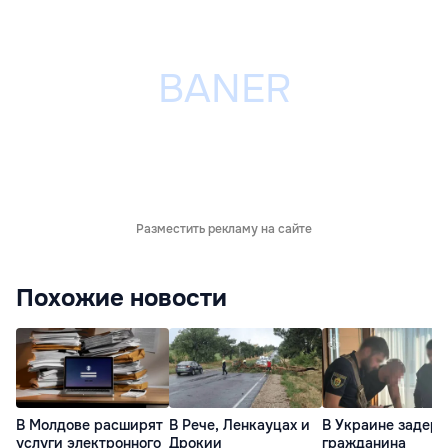
Разместить рекламу на сайте
Похожие новости
В Молдове расширят
В Рече, Ленкауцах и
В Украине задер
услуги электронного
Дрокии
гражданина