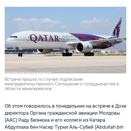
Встреча прошла по случаю подписания
межправительственного Соглашения о сотрудничестве в
области авиаперевозок.
Об этом говорилось в понедельник на встрече в Дохе
директора Органа гражданской авиации Молдовы
(AAC) Раду Безнюка и его коллеги из Катара
Абдуллаха бин Насер Турки Аль-Субей (Abdullah bin