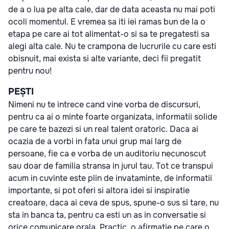
de a o lua pe alta cale, dar de data aceasta nu mai poti
ocoli momentul. E vremea sa iti iei ramas bun de la o
etapa pe care ai tot alimentat-o si sa te pregatesti sa
alegi alta cale. Nu te crampona de lucrurile cu care esti
obisnuit, mai exista si alte variante, deci fii pregatit
pentru nou!
PEȘTI
Nimeni nu te intrece cand vine vorba de discursuri,
pentru ca ai o minte foarte organizata, informatii solide
pe care te bazezi si un real talent oratoric. Daca ai
ocazia de a vorbi in fata unui grup mai larg de
persoane, fie ca e vorba de un auditoriu necunoscut
sau doar de familia stransa in jurul tau. Tot ce transpui
acum in cuvinte este plin de invataminte, de informatii
importante, si pot oferi si altora idei si inspiratie
creatoare, daca ai ceva de spus, spune-o sus si tare, nu
sta in banca ta, pentru ca esti un as in conversatie si
orice comunicare orala. Practic, o afirmatie pe care o