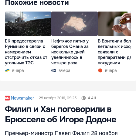
Похожие новости
ЕК предостерегла
Нефтяное пятно у
В Британии более
Румынию в связи с
берегов Омана за
летальных исходо
намерением
несколько дней
связали с
отстрочить отказ от
увеличилось в
препаратами для
угольных ТЭС
четыре раза
похудения
вчера
вчера
вчера
Newsmaker
29 ноября 2016, 09:25
4 411
Филип и Хан поговорили в
Брюсселе об Игоре Додоне
Премьер-министр Павел Филип 28 ноября