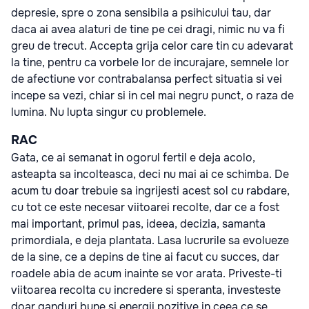
depresie, spre o zona sensibila a psihicului tau, dar
daca ai avea alaturi de tine pe cei dragi, nimic nu va fi
greu de trecut. Accepta grija celor care tin cu adevarat
la tine, pentru ca vorbele lor de incurajare, semnele lor
de afectiune vor contrabalansa perfect situatia si vei
incepe sa vezi, chiar si in cel mai negru punct, o raza de
lumina. Nu lupta singur cu problemele.
RAC
Gata, ce ai semanat in ogorul fertil e deja acolo,
asteapta sa incolteasca, deci nu mai ai ce schimba. De
acum tu doar trebuie sa ingrijesti acest sol cu rabdare,
cu tot ce este necesar viitoarei recolte, dar ce a fost
mai important, primul pas, ideea, decizia, samanta
primordiala, e deja plantata. Lasa lucrurile sa evolueze
de la sine, ce a depins de tine ai facut cu succes, dar
roadele abia de acum inainte se vor arata. Priveste-ti
viitoarea recolta cu incredere si speranta, investeste
doar ganduri bune si energii pozitive in ceea ce se