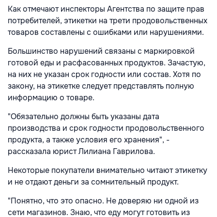
Как отмечают инспекторы Агентства по защите прав
потребителей, этикетки на трети продовольственных
товаров составлены с ошибками или нарушениями.
Большинство нарушений связаны с маркировкой
готовой еды и расфасованных продуктов. Зачастую,
на них не указан срок годности или состав. Хотя по
закону, на этикетке следует представлять полную
информацию о товаре.
"Обязательно должны быть указаны дата
производства и срок годности продовольственного
продукта, а также условия его хранения", -
рассказала юрист Лилиана Гаврилова.
Некоторые покупатели внимательно читают этикетку
и не отдают деньги за сомнительный продукт.
"Понятно, что это опасно. Не доверяю ни одной из
сети магазинов. Знаю, что еду могут готовить из