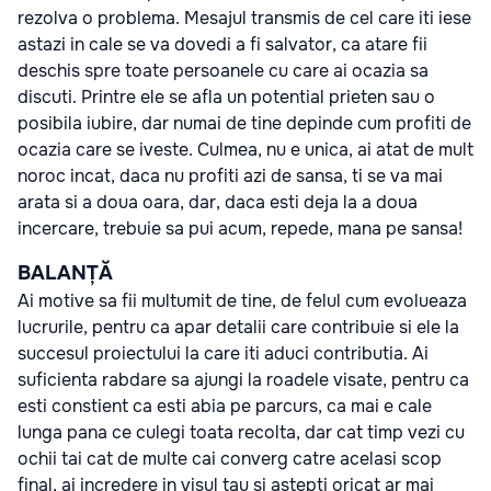
rezolva o problema. Mesajul transmis de cel care iti iese
astazi in cale se va dovedi a fi salvator, ca atare fii
deschis spre toate persoanele cu care ai ocazia sa
discuti. Printre ele se afla un potential prieten sau o
posibila iubire, dar numai de tine depinde cum profiti de
ocazia care se iveste. Culmea, nu e unica, ai atat de mult
noroc incat, daca nu profiti azi de sansa, ti se va mai
arata si a doua oara, dar, daca esti deja la a doua
incercare, trebuie sa pui acum, repede, mana pe sansa!
BALANȚĂ
Ai motive sa fii multumit de tine, de felul cum evolueaza
lucrurile, pentru ca apar detalii care contribuie si ele la
succesul proiectului la care iti aduci contributia. Ai
suficienta rabdare sa ajungi la roadele visate, pentru ca
esti constient ca esti abia pe parcurs, ca mai e cale
lunga pana ce culegi toata recolta, dar cat timp vezi cu
ochii tai cat de multe cai converg catre acelasi scop
final, ai incredere in visul tau si astepti oricat ar mai