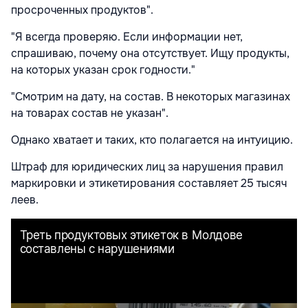
просроченных продуктов".
"Я всегда проверяю. Если информации нет,
спрашиваю, почему она отсутствует. Ищу продукты,
на которых указан срок годности."
"Смотрим на дату, на состав. В некоторых магазинах
на товарах состав не указан".
Однако хватает и таких, кто полагается на интуицию.
Штраф для юридических лиц за нарушения правил
маркировки и этикетирования составляет 25 тысяч
леев.