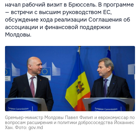
начал рабочий визит в Брюссель. В программе
— встречи с высшим руководством ЕС,
обсуждение хода реализации Соглашения об
ассоциации и финансовой поддержки
Молдовы.
Gремьер-министр Молдовы Павел Филип и еврокомиссар по
вопросам расширения и политики добрососедства Йоханнес
Хан. Фото: gov.md