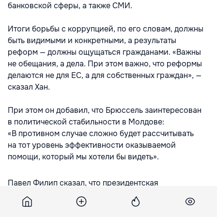
банковской сферы, а также СМИ.
Итоги борьбы с коррупцией, по его словам, должны
быть видимыми и конкретными, а результаты
реформ — должны ощущаться гражданами. «Важны
не обещания, а дела. При этом важно, что реформы
делаются не для ЕС, а для собственных граждан», —
сказал Хан.
При этом он добавил, что Брюссель заинтересован
в политической стабильности в Молдове:
«В противном случае сложно будет рассчитывать
на тот уровень эффективности оказываемой
помощи, который мы хотели бы видеть».
Павел Филип сказал, что президентская
избирательная кампания в Молдове была острой, и в
ходе нее звучало много громких заявлений.