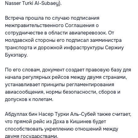
Nasser Turki Al-Subaey).
Встреча прошла по случаю подписания
межправительственного Соглашения о
сотрудничестве в области авиаперевозок. От
молдавской стороны его подписал замминистра
транспорта и дорожной инфраструктуры Сержиу
Букэтару.
По его словам, документ создает правовую базу для
начала регулярных рейсов между двумя странами,
устанавливает принципы регламентирования
авиасообщения, нормы безопасности, сборов и
допусков к полетам.
Абдуллах бин Насер Турки Аль-Субей также считает,
что прямой рейс из Доха в Кишинев будет
способствовать укреплению отношений между
двумя государствами.