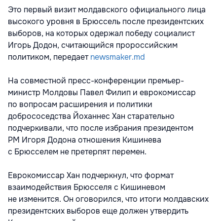
Это первый визит молдавского официального лица
высокого уровня в Брюссель после президентских
выборов, на которых одержал победу социалист
Игорь Додон, считающийся пророссийским
политиком, передает
newsmaker.md
На совместной пресс-конференции премьер-
министр Молдовы Павел Филип и еврокомиссар
по вопросам расширения и политики
добрососедства Йоханнес Хан старательно
подчеркивали, что после избрания президентом
РМ Игоря Додона отношения Кишинева
с Брюсселем не претерпят перемен.
Еврокомиссар Хан подчеркнул, что формат
взаимодействия Брюсселя с Кишиневом
не изменится. Он оговорился, что итоги молдавских
президентских выборов еще должен утвердить