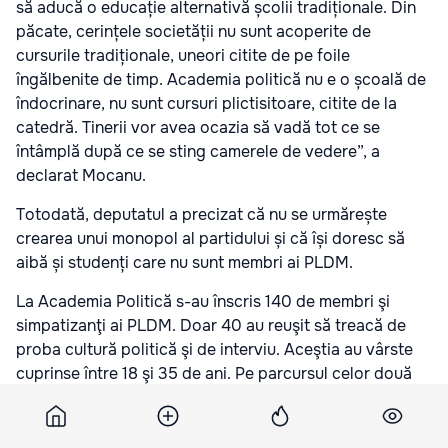
să aducă o educație alternativă școlii tradiționale. Din
păcate, cerințele societății nu sunt acoperite de
cursurile tradiționale, uneori citite de pe foile
îngălbenite de timp. Academia politică nu e o școală de
îndocrinare, nu sunt cursuri plictisitoare, citite de la
catedră. Tinerii vor avea ocazia să vadă tot ce se
întâmplă după ce se sting camerele de vedere”, a
declarat Mocanu.
Totodată, deputatul a precizat că nu se urmărește
crearea unui monopol al partidului și că își doresc să
aibă și studenți care nu sunt membri ai PLDM.
La Academia Politică s-au înscris 140 de membri şi
simpatizanţi ai PLDM. Doar 40 au reuşit să treacă de
proba cultură politică şi de interviu. Aceştia au vârste
cuprinse între 18 şi 35 de ani. Pe parcursul celor două
luni de studii, ei îi vor învăţa de la miniştri şi
deputaţi
liberal-democraţi.