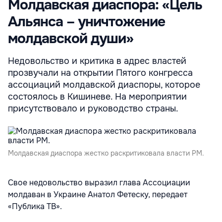
Молдавская диаспора: «Цель
Альянса – уничтожение
молдавской души»
Недовольство и критика в адрес властей
прозвучали на открытии Пятого конгресса
ассоциаций молдавской диаспоры, которое
состоялось в Кишиневе. На мероприятии
присутствовало и руководство страны.
Молдавская диаспора жестко раскритиковала власти РМ.
Свое недовольство выразил глава Ассоциации
молдаван в Украине Анатол Фетеску, передает
«Публика ТВ».