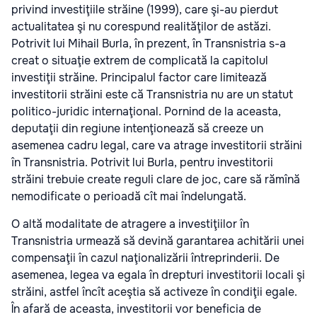
privind investiţiile străine (1999), care şi-au pierdut
actualitatea şi nu corespund realităţilor de astăzi.
Potrivit lui Mihail Burla, în prezent, în Transnistria s-a
creat o situaţie extrem de complicată la capitolul
investiţii străine. Principalul factor care limitează
investitorii străini este că Transnistria nu are un statut
politico-juridic internaţional. Pornind de la aceasta,
deputaţii din regiune intenţionează să creeze un
asemenea cadru legal, care va atrage investitorii străini
în Transnistria. Potrivit lui Burla, pentru investitorii
străini trebuie create reguli clare de joc, care să rămînă
nemodificate o perioadă cît mai îndelungată.
O altă modalitate de atragere a investiţiilor în
Transnistria urmează să devină garantarea achitării unei
compensaţii în cazul naţionalizării întreprinderii. De
asemenea, legea va egala în drepturi investitorii locali şi
străini, astfel încît aceştia să activeze în condiţii egale.
În afară de aceasta, investitorii vor beneficia de