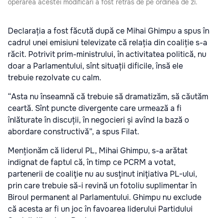
operarea acestei modificări a fost retras de pe ordinea de zi.
Declarația a fost făcută după ce Mihai Ghimpu a spus în
cadrul unei emisiuni televizate că relația din coaliție s-a
răcit. Potrivit prim-ministrului, în activitatea politică, nu
doar a Parlamentului, sînt situații dificile, însă ele
trebuie rezolvate cu calm.
“Asta nu înseamnă că trebuie să dramatizăm, să căutăm
ceartă. Sînt puncte divergente care urmează a fi
înlăturate în discuții, în negocieri și avînd la bază o
abordare constructivă”, a spus Filat.
Menționăm că liderul PL, Mihai Ghimpu, s-a arătat
indignat de faptul că, în timp ce PCRM a votat,
partenerii de coaliţie nu au susţinut iniţiativa PL-ului,
prin care trebuie să-i revină un fotoliu suplimentar în
Biroul permanent al Parlamentului. Ghimpu nu exclude
că acesta ar fi un joc în favoarea liderului Partidului