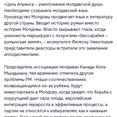
«Цель Альянса – уничтожение молдавской души.
Необходимо сохранить молдавский язык.
Руководство Молдовы продвигает язык и литературу
другой страны. Вводит историю румын вместо
истории Молдовы. Власти закрывают глаза, когда
унионисты маршируют с лозунгами «Бессарабия –
румынская земля», – возмутился Фетеску. Некоторые
представители диаспоры встретили это заявление
аплодисментами.
Председатель ассоциации молдаван Канады Алла
Мындыкану, тем временем, отметила другие
проблемы РМ. «Наши соотечественники,
возвращающиеся из-за рубежа, будут
инвестировать в Молдову, когда увидят, что борьба с
коррупцией дает свои плоды, европейская
интеграция переросла в эффективные процессы, а
партии не относятся к избирателям, как к наивным