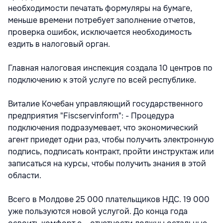
необходимости печатать формуляры на бумаге,
меньше времени потребует заполнение отчетов,
проверка ошибок, исключается необходимость
ездить в налоговый орган.
Главная налоговая инспекция создала 10 центров по
подключению к этой услуге по всей республике.
Виталие Кочебан управляющий государственного
предприятия "Fiscservinform": - Процедура
подключения подразумевает, что экономический
агент приедет одни раз, чтобы получить электронную
подпись, подписать контракт, пройти инструктаж или
записаться на курсы, чтобы получить знания в этой
области.
Всего в Молдове 25 000 плательщиков НДС. 19 000
уже пользуются новой услугой. До конца года