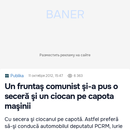
Разместить рекламу на сайте
Publika
11 октября 2012, 15:47
6 363
Un fruntaş comunist şi-a pus o
seceră şi un ciocan pe capota
maşinii
Cu secera şi ciocanul pe capotă. Astfel preferă
să-şi conducă automobilul deputatul PCRM, Iurie