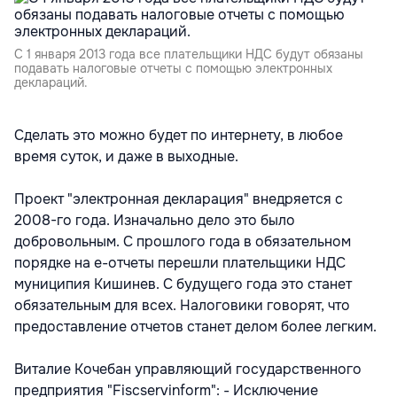
С 1 января 2013 года все плательщики НДС будут обязаны
подавать налоговые отчеты с помощью электронных
деклараций.
Сделать это можно будет по интернету, в любое
время суток, и даже в выходные.
Проект "электронная декларация" внедряется с
2008-го года. Изначально дело это было
добровольным. С прошлого года в обязательном
порядке на е-отчеты перешли плательщики НДС
муниципия Кишинев. С будущего года это станет
обязательным для всех. Налоговики говорят, что
предоставление отчетов станет делом более легким.
Виталие Кочебан управляющий государственного
предприятия "Fiscservinform": - Исключение