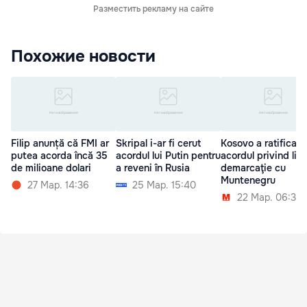
Разместить рекламу на сайте
Похожие новости
Filip anunță că FMI ar
Skripal i-ar fi cerut
Kosovo a ratificat
putea acorda încă 35
acordul lui Putin pentru
acordul privind lin
de milioane dolari
a reveni în Rusia
demarcaţie cu
Muntenegru
27 Мар. 14:36
25 Мар. 15:40
22 Мар. 06:30