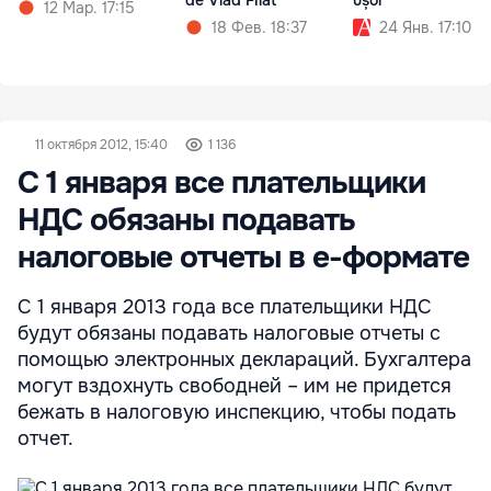
de Vlad Filat
ușor
12 Мар. 17:15
18 Фев. 18:37
24 Янв. 17:10
11 октября 2012, 15:40
1 136
С 1 января все плательщики
НДС обязаны подавать
налоговые отчеты в е-формате
С 1 января 2013 года все плательщики НДС
будут обязаны подавать налоговые отчеты с
помощью электронных деклараций. Бухгалтера
могут вздохнуть свободней – им не придется
бежать в налоговую инспекцию, чтобы подать
отчет.