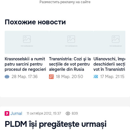
Разместить рекламу на сайте
Похожие новости
Krasnoselskii a numit
Transnistria: Cozi şi la
Ulianovschi, împot
patru sarcini pentru
secțiile de vot pentru
deschiderii secțiilo
procesul de negocieri
alegerile din Rusia
vot în Transnistria
28 Мар. 17:36
18 Мар. 20:50
17 Мар. 21:15
Jurnal
11 октября 2012, 15:37
839
PLDM își pregătește urmași