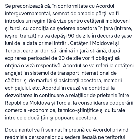
Se preconizează că, în conformitate cu Acordul
interguvernamental, semnat de ambele părţi, va fi
introdus un regim fără vize pentru cetăţenii moldoveni
şi turci, cu condiţia ca şederea acestora în ţară (intrare,
ieşire, tranzit) nu va depăşi 90 de zile în decurs de şase
luni de la data primei intrări. Cetăţenii Moldovei şi
Turciei, care ar dori să rămînă în ţară străină, după
expirarea perioadei de 90 de zile vor fi obligaţi să
obţină o viză respectivă. Acordul se va referi la cetăţeni
angajaţi în sistemul de transport internaţional de
călători şi de mărfuri şi asistenţii acestora, membrii
echipajului, etc. Acordul în cauză va contribui la
dezvoltarea în continuare a relaţiilor de prietenie între
Republica Moldova şi Turcia, la consolidarea cooperării
comercial-economice, tehnico-ştiinţifice şi culturale
între cele două ţări şi popoare acestora.
Documentul va fi semnat împreună cu Acordul privind
readmisia persoanelor cu şedere ilegală pe teritoriul