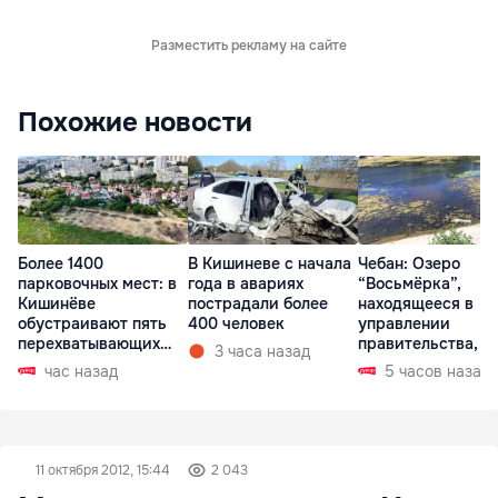
Разместить рекламу на сайте
Похожие новости
Более 1400
В Кишиневе с начала
Чебан: Озеро
парковочных мест: в
года в авариях
“Восьмёрка”,
Кишинёве
пострадали более
находящееся в
обустраивают пять
400 человек
управлении
перехватывающих
правительства, в
3 часа назад
парковок
запустении
час назад
5 часов назад
11 октября 2012, 15:44
2 043