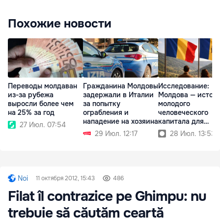
Похожие новости
Переводы молдаван
Гражданина Молдовы
Исследование:
из-за рубежа
задержали в Италии
Молдова — источ
выросли более чем
за попытку
молодого
на 25% за год
ограбления и
человеческого
нападение на хозяина
капитала для
27 Июл. 07:54
Румынии
29 Июл. 12:17
28 Июл. 13:53
Noi
11 октября 2012, 15:43
486
Filat îl contrazice pe Ghimpu: nu
trebuie să căutăm ceartă