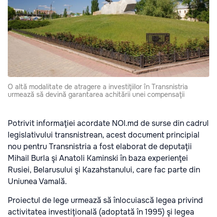
O altă modalitate de atragere a investiţiilor în Transnistria
urmează să devină garantarea achitării unei compensaţii
Potrivit informaţiei acordate NOI.md de surse din cadrul
legislativului transnistrean, acest document principial
nou pentru Transnistria a fost elaborat de deputaţii
Mihail Burla şi Anatoli Kaminski în baza experienţei
Rusiei, Belarusului şi Kazahstanului, care fac parte din
Uniunea Vamală.
Proiectul de lege urmează să înlocuiască legea privind
activitatea investiţională (adoptată în 1995) şi legea