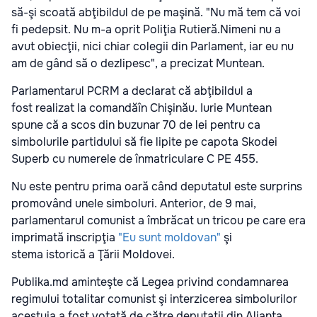
să-şi scoată abţibildul de pe maşină. "Nu mă tem că voi
fi pedepsit. Nu m-a oprit Poliţia Rutieră.Nimeni nu a
avut obiecţii, nici chiar colegii din Parlament, iar eu nu
am de gând să o dezlipesc", a precizat Muntean.
Parlamentarul PCRM a declarat că abţibildul a
fost realizat la comandăîn Chişinău. Iurie Muntean
spune că a scos din buzunar 70 de lei pentru ca
simbolurile partidului să fie lipite pe capota Skodei
Superb cu numerele de înmatriculare C PE 455.
Nu este pentru prima oară când deputatul este surprins
promovând unele simboluri. Anterior, de 9 mai,
parlamentarul comunist a îmbrăcat un tricou pe care era
imprimată inscripţia
"Eu sunt moldovan"
şi
stema istorică a Ţării Moldovei.
Publika.md aminteşte că Legea privind condamnarea
regimului totalitar comunist şi interzicerea simbolurilor
acestuia a fost votată de către deputaţii din Alianţa