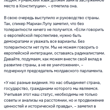
людям. Румынский язык должен занять заслуженное
место в Конституции», – отметила она.
В свою очередь выступило и руководство страны.
Так, спикер Мариан Лупу заметил, что без
толерантности ничего не получится. «Если говорить
о европейской перспективе, нужно быть
демократами и уважать все варианты. Без
толерантности нет пути. Мы не можем говорить о
европейской интеграции, оставаясь радикалистами.
Давайте, подумаем, как можем внести свой вклад в
развитие страны, а не ее уничтожение», –
подчеркнул председатель молдавского парламента.
«У нас разные видения. Но нас объединяет страна,
государство, гражданами которого мы являемся.
Учитывая этот наш статус, необходимы не только
советы и анализы на расстоянии, но и продвижение
ценностей и исторической правды», – заметил в